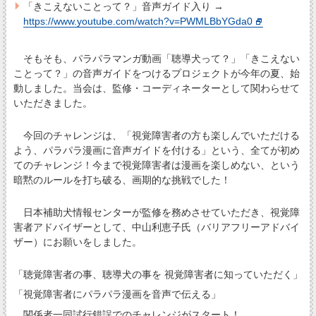
「きこえないことって？」音声ガイド入り →
https://www.youtube.com/watch?v=PWMLBbYGda0
そもそも、パラパラマンガ動画「聴導犬って？」「きこえない
ことって？」の音声ガイドをつけるプロジェクトが今年の夏、始
動しました。当会は、監修・コーディネーターとして関わらせて
いただきました。
今回のチャレンジは、「視覚障害者の方も楽しんでいただける
よう、パラパラ漫画に音声ガイドを付ける」という、全てが初め
てのチャレンジ！今まで視覚障害者は漫画を楽しめない、という
暗黙のルールを打ち破る、画期的な挑戦でした！
日本補助犬情報センターが監修を務めさせていただき、視覚障
害者アドバイザーとして、中山利恵子氏（バリアフリーアドバイ
ザー）にお願いをしました。
「聴覚障害者の事、聴導犬の事を 視覚障害者に知っていただく」
「視覚障害者にパラパラ漫画を音声で伝える」
関係者一同試行錯誤でのチャレンジがスタート！