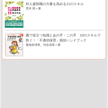
対人援助職の力量を高める11のスキル
荒木 篤＝著
園で役立つ知識とあの手・この手 10のスキルで
防ぐ！「不適切保育」脱却ハンドブック
菊地奈津美、河合清美＝著