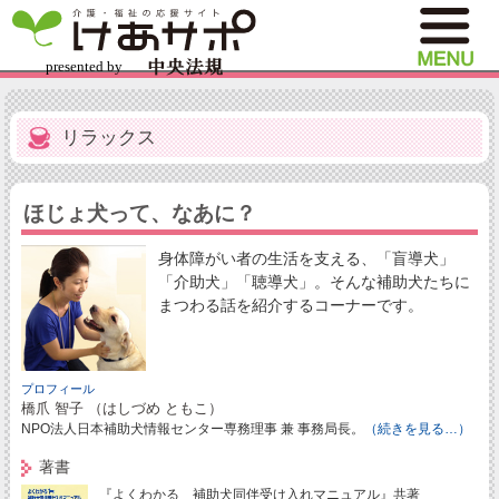
リラックス
ほじょ犬って、なあに？
身体障がい者の生活を支える、「盲導犬」
「介助犬」「聴導犬」。そんな補助犬たちに
まつわる話を紹介するコーナーです。
プロフィール
橋爪 智子 （はしづめ ともこ）
NPO法人日本補助犬情報センター専務理事 兼 事務局長。
（続きを見る…）
著書
『よくわかる 補助犬同伴受け入れマニュアル』共著