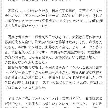
素晴らしいご縁をいただき、日本点字図書館、音声ガイド制作
会社のシネマアクセスパートナーズ（CAP）のご協力を、そして
24時間テレビチャリティ委員会のご支援をいただき、この度の歴
史的作品の完成となりました！
写真は音声ガイド録音制作日のひとコマ。大阪から原作者の安
藤美紀氏も立会い、和気あいあいと作業は進みました。声優さん
たちも、本物レオン君と、安藤さんに会え、よりイメージが膨ら
み、気合も入ったようです♪ 休憩時間のお話の中で、大阪出身
の方がおられ、しかも安藤さんとお隣の駅という偶然！地元トー
クに花が咲いておりました♪
集合写真の後ろ右端は、今回の音声ガイドを入れる視覚障害ア
ドバイザーをして下さった中山利恵子さん。彼女の的確な指導と
研ぎ澄まされた感性により、素晴らしいガイドができました。本
当に感謝申し上げます！ ステキな出会いがたくさんの、充実した
プロジェクトとなりました。
できてみて初めてわかったことは「音声ガイドは、視覚障害者
だけでなく、見える人にも優しい」ということでした。 更に理