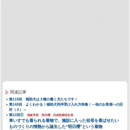
関連記事
第119回 補助犬は３種の働く犬たちです！
第140回 よくわかる！補助犬同伴受け入れ方特集！～他のお客様への応
対（３）～
第12回①
淺倉早苗 明日櫻 代表取締役社長
車いすでも着られる着物で、施設に入った祖母を喜ばせたい
ものづくりの情熱から誕生した“明日櫻”という着物