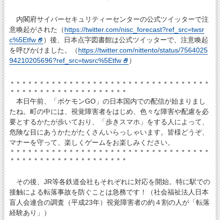
内閣府サイバーセキュリティーセンターの公式ツイッターで注
意喚起がされた（
https://twitter.com/nisc_forecast?ref_src=twsr
c%5Etfw
）後、日本点字図書館は公式ツイッターで、注意喚起
を呼びかけました。（
https://twitter.com/nittento/status/7564025
94210205696?ref_src=twsrc%5Etfw
）
＊＊＊＊＊＊＊＊＊＊＊＊＊＊＊＊＊＊＊＊＊＊＊＊＊＊＊＊＊＊＊＊＊＊
＊＊＊＊＊＊＊＊＊＊＊＊＊＊＊＊＊＊＊＊
本日午前、「ポケモンGO」の日本国内での配信が始まりまし
たね。町の中には、視覚障害者をはじめ、色々な障害や配慮を必
要とするかたが歩いており、「歩きスマホ」をする人によって、
危険な目にあうかたがたくさんいらっしゃいます。皆様どうぞ、
マナーを守って、楽しくゲームをお楽しみください。
＊＊＊＊＊＊＊＊＊＊＊＊＊＊＊＊＊＊＊＊＊＊＊＊＊＊＊＊＊＊＊＊＊＊
＊＊＊＊＊＊＊＊＊＊＊＊＊＊＊＊＊＊＊＊
その後、JR等各鉄道会社もそれぞれに対応を開始。特に駅での
接触による転落事故を防ぐことは急務です！（社会福祉法人日本
盲人会連合の調査（平成23年）視覚障害者の約４割の人が「転落
経験あり」）