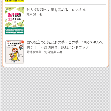
対人援助職の力量を高める11のスキル
荒木 篤＝著
園で役立つ知識とあの手・この手 10のスキルで
防ぐ！「不適切保育」脱却ハンドブック
菊地奈津美、河合清美＝著