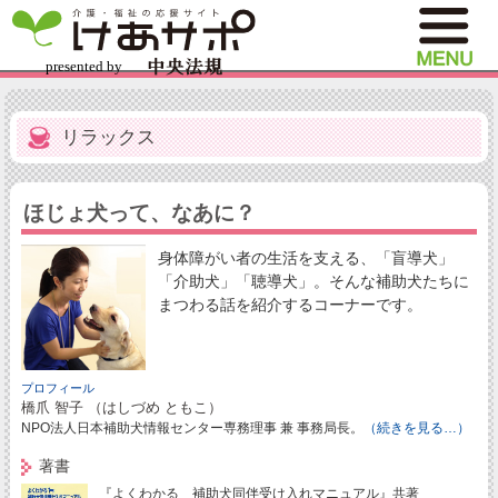
リラックス
ほじょ犬って、なあに？
身体障がい者の生活を支える、「盲導犬」
「介助犬」「聴導犬」。そんな補助犬たちに
まつわる話を紹介するコーナーです。
プロフィール
橋爪 智子 （はしづめ ともこ）
NPO法人日本補助犬情報センター専務理事 兼 事務局長。
（続きを見る…）
著書
『よくわかる 補助犬同伴受け入れマニュアル』共著