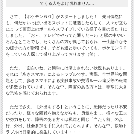
てくる人をよけ切れません…
さて、【ポケモンＧＯ】がスタートしました！ 先日偶然に
も、何だかいっぱい出るスポットに遭遇したらしく、人々が立ち
止まって画面上のボールをスワイプしている様子を目の当たりに
しました。「お～、テレビでやってた通りだ～♪」と駅の中やい
ろんなところでも、たくさんの方が興じておられ、一生懸命なそ
の様子の方が滑稽です。子ども達と歩いていても、ポケモンＧＯ
をしている人探しで盛り上がっております（笑）。
ただ、「面白いね」と簡単には済まされない状況もあります。
それは『歩きスマホ』によるトラブルです。実際、全世界的な問
題として、歩きスマホによる接触事故や交通ルール違反等の報道
が多数されています。そんな中、障害のある方々は、非常に大き
な恐怖を感じておられます。
ただでさえ、【外出をする】ということに、恐怖だったり不安
だったり、様々な困難を抱えながらも、勇気を出し、様々な工夫
や努力をして、障害のある方々は私達と同じ「当たり前」の歩
行、外出、社会参加を手に入れておられます。そんな中、接触ト
ラブルは日常的に発生しています・・・