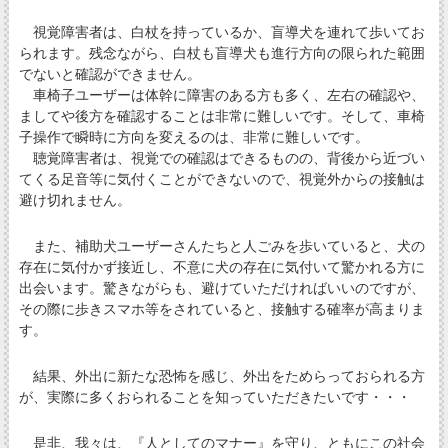
視覚障害者は、白杖を持っているか、盲導犬を連れて歩いてお
られます。残念ながら、白杖も盲導犬も進行方向の限られた範囲
でないと確認ができません。
車椅子ユーザーは体幹に障害のある方も多く、左右の確認や、
ましてや後方を確認することは非常に難しいです。そして、車椅
子操作で瞬時に方向を変えるのは、非常に難しいです。
聴覚障害者は、視覚での確認はできるものの、背後から近づい
てくる足音等に気付くことができないので、視覚外からの接触は
避け切れません。
また、補助犬ユーザーさんたちと人ごみを歩いていると、犬の
存在に気付かず接近し、不意に犬の存在に気付いて驚かれる方に
出会います。驚きながらも、避けていただければいいのですが、
その際に歩きスマホ等をされていると、接触する確率が高まりま
す。
結果、外出に新たな恐怖を感じ、外出をためらっておられる方
が、実際に多くおられることを知っていただきたいです・・・
是非、我々は、『人としてのマナー』を守り、ともにこの社会