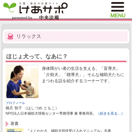
リラックス
ほじょ犬って、なあに？
身体障がい者の生活を支える、「盲導犬」
「介助犬」「聴導犬」。そんな補助犬たちに
まつわる話を紹介するコーナーです。
プロフィール
橋爪 智子 （はしづめ ともこ）
NPO法人日本補助犬情報センター専務理事 兼 事務局長。
（続きを見る…）
著書
『よくわかる 補助犬同伴受け入れマニュアル』共著