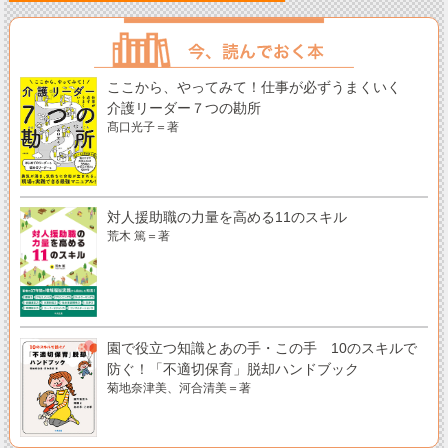
ここから、やってみて！仕事が必ずうまくいく
介護リーダー７つの勘所
髙口光子＝著
対人援助職の力量を高める11のスキル
荒木 篤＝著
園で役立つ知識とあの手・この手 10のスキルで
防ぐ！「不適切保育」脱却ハンドブック
菊地奈津美、河合清美＝著