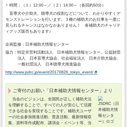
時間：（１）12:00～／（２）14:00～（各回約50分）
盲導犬や介助犬、聴導犬の役割などについて、わかりやすくデ
モンストレーションを行います。３種の補助犬のお仕事を一度に
見られるチャンスはなかなかありません！ 各補助犬のチャリテ
ィグッズ販売もあります♪
企画監修：日本補助犬情報センター
協力：特定非営利活動法人 日本補助犬情報センター、公益財団
法人 日本盲導犬協会、
社会福祉法人 日本介助犬協会、
一般社団法人 日本聴導犬推進協会
http://www.jsdrc.jp/event/20170828_tokyo_event/
ご寄付のお願い「日本補助犬情報センター」より
当会のビジョンは、全国民が正しく補助犬法
を理解することで、すべての人が安心して活躍
できる社会を実現することです。補助犬ユーザ
ーの社会参加推進活動、普及活動、最新情報収
集、資料等作成配布、講演会・イベント等、当