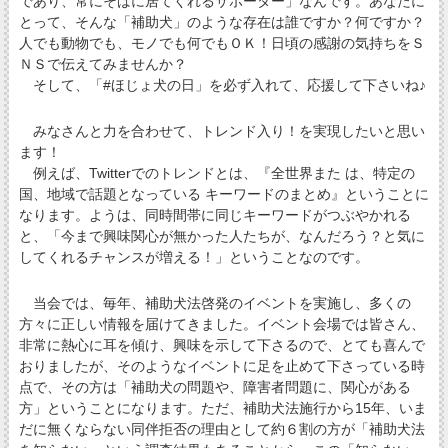
であり、常にそばに居てくれるサポーター」なんです。あなたに
とって、そんな「補助犬」のような存在は誰ですか？何ですか？
人でも動物でも、モノでも何でもＯＫ！日頃の感謝の気持ちをＳ
ＮＳで伝えてみませんか？
そして、「#ほじょ犬の日」を必ず入れて、応援して下さいね♪
みなさんと力を合わせて、トレンド入り！を実現したいと思い
ます！
例えば、Twitterでのトレンドとは、『全世界また は、特定の
国、地域で話題となっている キーワードのまとめ』ということに
なります。ようは、同時間帯に同じキーワードがつぶやかれる
と、「今まで興味関心が無かった人たちが、なんだろう？と気に
してくれるチャンスが増える！」ということなのです。
当会では、毎年、補助犬法啓発のイベントを実施し、多くの
方々に正しい情報を届けてきました。イベント会場では皆さん、
非常に熱心に耳を傾け、興味を示して下さるので、とても喜んで
おりましたが、そのようなイベントに足を止めて下さっている時
点で、その方は「補助犬の問題や、障害者問題に、関心がある
方」ということになります。ただ、補助犬法施行から15年、いま
だに無くならない同伴拒否の理由として約６割の方が「補助犬法