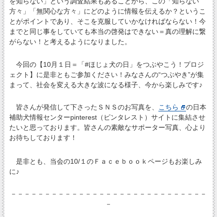
を知らない」という調査結果もあることから、この「知らない
方々」「無関心な方々」にどのように情報を伝えるか？というこ
とがポイントであり、そこを克服していかなければならない！今
までと同じ事をしていても本当の啓発はできない＝真の理解に繋
がらない！と考えるようになりました。
今回の【10月１日＝「#ほじょ犬の日」をつぶやこう！プロジ
ェクト】に是非ともご参加ください！みなさんの“つぶやき”が集
まって、社会を変える大きな波になる様子、今から楽しみです♪
皆さんが発信して下さったＳＮＳのお写真を、
こちら
の日本
補助犬情報センターpinterest（ピンタレスト）サイトに集結させ
たいと思っております。皆さんの素敵なサポーター写真、心より
お待ちしております！
是非とも、当会の10/１のＦａｃｅｂｏｏｋページもお楽しみ
に♪
－－－－－－－－－－－－－－－－－－－－－－－－－－－－－
－