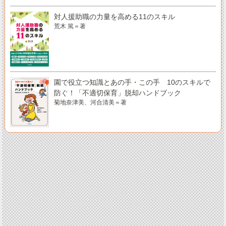
対人援助職の力量を高める11のスキル
荒木 篤＝著
園で役立つ知識とあの手・この手 10のスキルで
防ぐ！「不適切保育」脱却ハンドブック
菊地奈津美、河合清美＝著