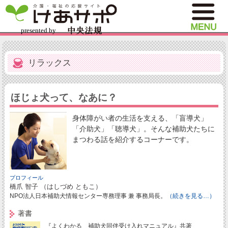
リラックス
ほじょ犬って、なあに？
身体障がい者の生活を支える、「盲導犬」
「介助犬」「聴導犬」。そんな補助犬たちに
まつわる話を紹介するコーナーです。
プロフィール
橋爪 智子 （はしづめ ともこ）
NPO法人日本補助犬情報センター専務理事 兼 事務局長。
（続きを見る…）
著書
『よくわかる 補助犬同伴受け入れマニュアル』共著