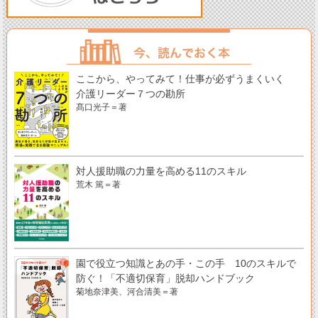
ここから、やってみて！仕事が必ずうまくいく
介護リーダー７つの勘所
髙口光子＝著
対人援助職の力量を高める11のスキル
荒木 篤＝著
園で役立つ知識とあの手・この手 10のスキルで
防ぐ！「不適切保育」脱却ハンドブック
菊地奈津美、河合清美＝著