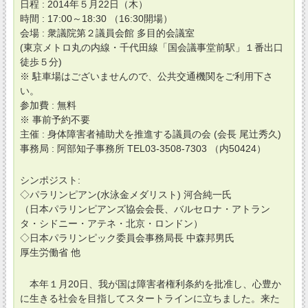
日程 : 2014年５月22日（木）
時間 : 17:00～18:30 （16:30開場）
会場 : 衆議院第２議員会館 多目的会議室
(東京メトロ丸の内線・千代田線「国会議事堂前駅」１番出口
徒歩５分)
※ 駐車場はございませんので、公共交通機関をご利用下さ
い。
参加費 : 無料
※ 事前予約不要
主催 : 身体障害者補助犬を推進する議員の会 (会長 尾辻秀久)
事務局 : 阿部知子事務所 TEL03-3508-7303 （内50424）
シンポジスト:
◇パラリンピアン(水泳金メダリスト) 河合純一氏
（日本パラリンピアンズ協会会長、バルセロナ・アトラン
タ・シドニー・アテネ・北京・ロンドン）
◇日本パラリンピック委員会事務局長 中森邦男氏
厚生労働省 他
本年１月20日、我が国は障害者権利条約を批准し、心豊か
に生きる社会を目指してスタートラインに立ちました。来た