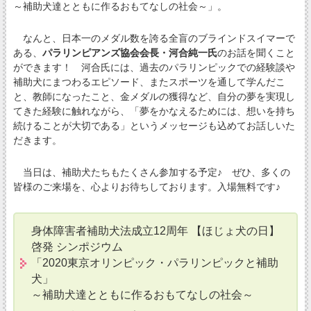
～補助犬達とともに作るおもてなしの社会～」。
なんと、日本一のメダル数を誇る全盲のブラインドスイマーで
ある、
パラリンピアンズ協会会長・河合純一氏
のお話を聞くこと
ができます！ 河合氏には、過去のパラリンピックでの経験談や
補助犬にまつわるエピソード、またスポーツを通して学んだこ
と、教師になったこと、金メダルの獲得など、自分の夢を実現し
てきた経験に触れながら、「夢をかなえるためには、想いを持ち
続けることが大切である」というメッセージも込めてお話しいた
だきます。
当日は、補助犬たちもたくさん参加する予定♪ ぜひ、多くの
皆様のご来場を、心よりお待ちしております。入場無料です♪
身体障害者補助犬法成立12周年 【ほじょ犬の日】
啓発 シンポジウム
「2020東京オリンピック・パラリンピックと補助
犬」
～補助犬達とともに作るおもてなしの社会～