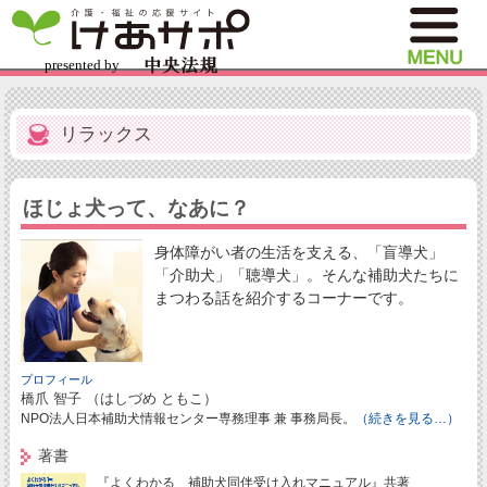
リラックス
ほじょ犬って、なあに？
身体障がい者の生活を支える、「盲導犬」
「介助犬」「聴導犬」。そんな補助犬たちに
まつわる話を紹介するコーナーです。
プロフィール
橋爪 智子 （はしづめ ともこ）
NPO法人日本補助犬情報センター専務理事 兼 事務局長。
（続きを見る…）
著書
『よくわかる 補助犬同伴受け入れマニュアル』共著