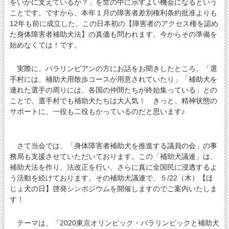
をいかに支えているか？」を世の中に示すよい機会になるという
ことです。ですから、本年１月の障害者差別権利条約批准よりも
12年も前に成立した、この日本初の【障害者のアクセス権を認め
た身体障害者補助犬法】の真価も問われます。今からその準備を
始めなくては！です。
実際に、パラリンピアンの方にお話をお聞きしたところ、「選
手村には、補助犬用散歩コースが用意されていたり」「補助犬を
連れた選手の周りには、各国の仲間たちが終始集っている」との
ことで、選手村でも補助犬たちは大人気！ きっと、精神状態の
サポートに、一役も二役もかっているのだと思います♪
さて当会では、「身体障害者補助犬を推進する議員の会」の事
務局も支援させていただいております。この「補助犬議連」は、
補助犬法を作り、法改正を行い、さらに真に全国民に浸透するよ
う活動を続けております。その補助犬議連で、５/22（木）【ほ
じょ犬の日】啓発シンポジウムを開催しますのでご案内いたしま
す！
テーマは、「2020東京オリンピック・パラリンピックと補助犬