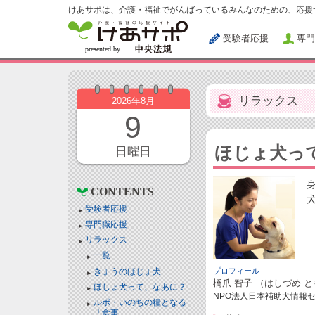
けあサポは、介護・福祉でがんばっているみんなのための、応援
受験者応援
専門
リラックス
2026年8月
9
ほじょ犬っ
日曜日
CONTENTS
受験者応援
専門職応援
リラックス
一覧
きょうのほじょ犬
プロフィール
橋爪 智子 （はしづめ 
ほじょ犬って、なあに？
NPO法人日本補助犬情報セ
ルポ・いのちの糧となる
「食事」