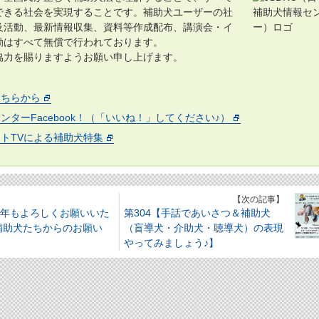
できる社会を実現することです。補助犬ユーザーの社
及活動、最新情報収集、資料等作成配布、講演会・イ
動はすべて無償で行われております。
力を賜りますようお願い申し上げます。
こちらから
ンターFacebook！（「いいね！」してください♪）
トTVによる補助犬特集
】
【次の記事】
本年もよろしくお願いいた
第304【手話であいさつ＆補助犬
補助犬たちからのお願い
（盲導犬・介助犬・聴導犬）の表現
やってみましょう♪】