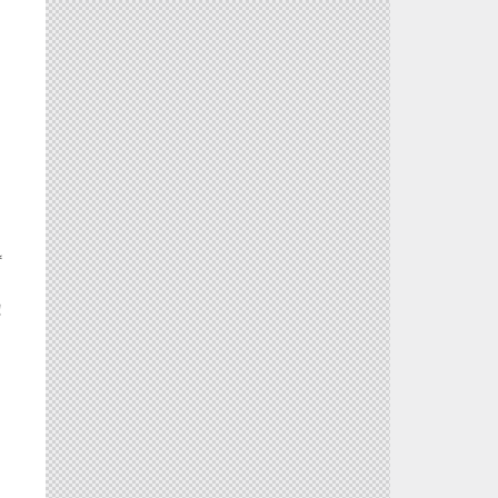
）
＊
！