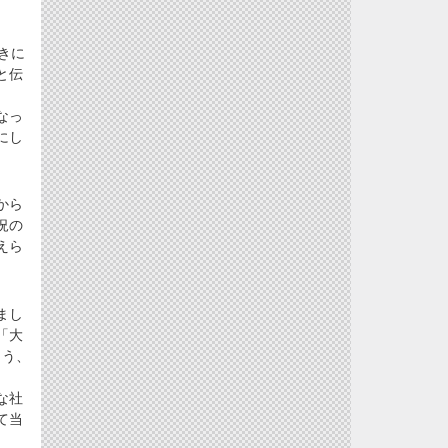
きに
と伝
なっ
にし
から
況の
えら
まし
「大
よう、
な社
て当