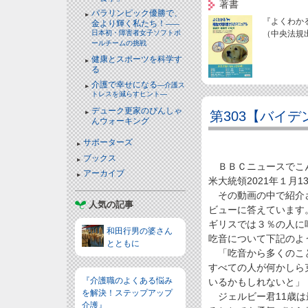
著書
パラリンピック優勝で、
『よくわか
金より輝く私たち！
――
日本初・障害者女子ソフトボ
（中央法規
ールチームの挑戦
健康とスポーツを科学す
る
介護で幸せになる
―介護ス
トレスを減らすヒント―
デューク更家のぴんしゃ
第303【バイ
んウォーキング
サポーターズ
ブックス
ＢＢＣニュースでこん
アーカイブ
米大統領2021年１月1
その動画の中で紹介さ
人気の記事
ビューに答えています
ギリスでは３％の人に
和田行男の婆さん
吃音について下記のよ
とともに
「吃音から多くのこと
すべての人が何かしら
『介護職のよくある悩み
いるかもしれないと」
を解決！ステップアップ
ジェルビー君11歳は
介護』