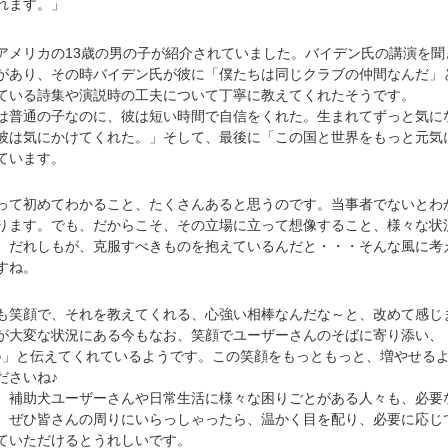
れます。」
メリカの13歳の男の子が紹介されていました。バイデン氏の講演を聞
があり、その時バイデン氏が彼に「僕たちは同じクラブの仲間なんだ」
ている詩集や演説時の工夫について丁寧に教えてくれたそうです。
普通の子なのに、彼は短い時間で自信をくれた。生まれてずっと気に
彼は気にかけてくれた。」そして、最後に「この国と世界をもっと元気
ています。
て初めてわかること、たくさんあると思うのです。当事者でないとわ
ります。でも、だからこそ、その立場に立って想像すること、様々な状
、だれしもが、克服すべきものを抱えているんだと・・・そんな風に考
すね。
笑顔で、それを教えてくれる、心強い相棒なんだな～と、改めて感じ
が大変な状況にある今もなお、笑顔でユーザーさんのそばに寄り添い、
♪」と伝えてくれているようです。この笑顔をもっともっと、増やせる
ださいね♪
補助犬ユーザーさんや日常生活に様々な困りごとがある人々も、必要
。ぜひ皆さんの周りにいらっしゃったら、温かく目を配り、必要に応じ
ていただけるとうれしいです。