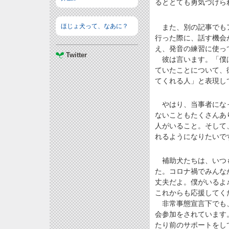
るととても勇気づけら
ほじょ犬って、なあに？
また、別の記事でもア
行った際に、話す機会
え、発音の練習に使っ
Twitter
彼は言います。「僕は
ていたことについて、
てくれる人」と表現し
やはり、当事者になっ
ないこともたくさんあ
人がいること。そして
れるようになりたいで
補助犬たちは、いつも
た。コロナ禍でみんな
丈夫だよ。僕がいるよ
これからも応援してく
非常事態宣言下でも、
会参加をされています
たり前のサポートをし