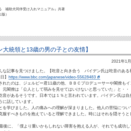
る 補助犬同伴受け入れマニュアル』共著
出版）
デン大統領と13歳の男の子との友情】
2021年1
な記事を見つけました。【吃音と向き合う バイデン氏は吃音のある
3日】
https://www.bbc.com/japanese/video-55628483
れたのは、ジェルビー君11歳の他、ＢＢＣプロデューサーや閣僚もイ
。元閣僚は「公⼈として弱みを⾒せてはいけないと思っていた」と・・
吃音があるそうです。日本では１％と言われています。バイデン氏は自
うに話しています。
を学びました。人の痛みへの理解が深まりました。他人の苦悩につい
克服すべきものを抱えていると理解できました。時にはそれを隠そうと
最後に、「僕より重いかもしれない障害を抱える人が、それでも成功し