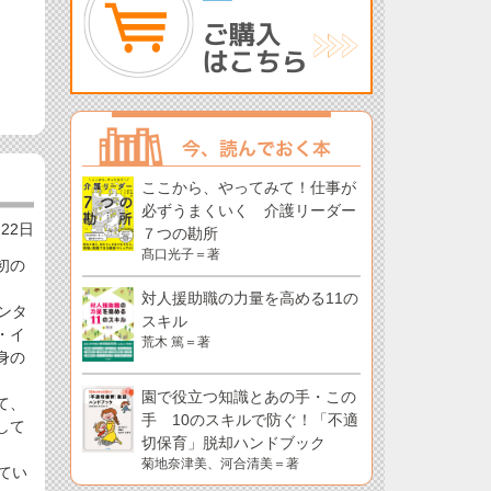
ここから、やってみて！仕事が
必ずうまくいく 介護リーダー
月22日
７つの勘所
髙口光子＝著
初の
対人援助職の力量を高める11の
ンタ
スキル
・イ
荒木 篤＝著
身の
園で役立つ知識とあの手・この
て、
手 10のスキルで防ぐ！「不適
して
切保育」脱却ハンドブック
菊地奈津美、河合清美＝著
てい