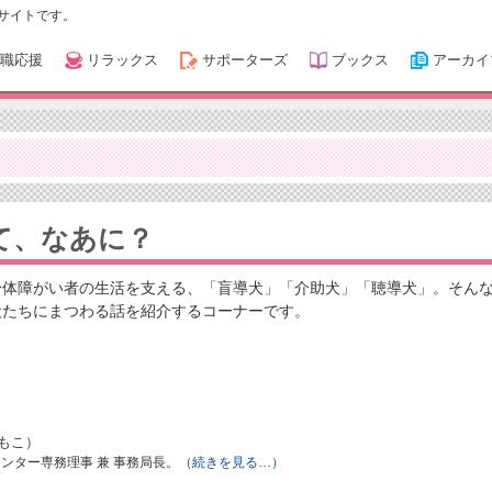
サイトです。
職応援
リラックス
サポーターズ
ブックス
アーカイ
て、なあに？
身体障がい者の生活を支える、「盲導犬」「介助犬」「聴導犬」。そん
犬たちにまつわる話を紹介するコーナーです。
ともこ）
ンター専務理事 兼 事務局長。
（続きを見る…）