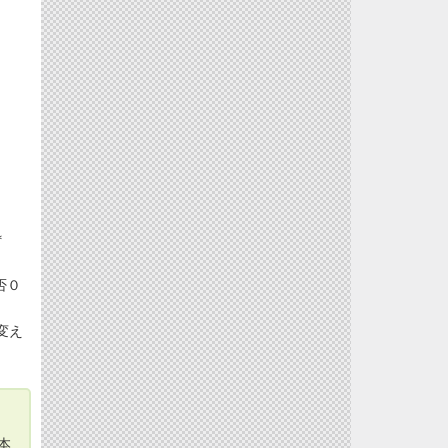
＊
否０
変え