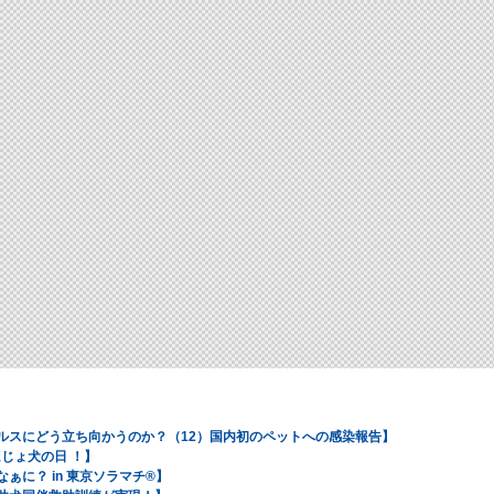
ィルスにどう立ち向かうのか？（12）国内初のペットへの感染報告】
ほじょ犬の日 ！】
ぁに？ in 東京ソラマチ®】