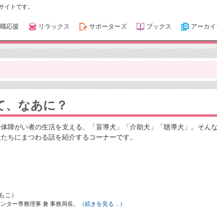
サイトです。
職応援
リラックス
サポーターズ
ブックス
アーカイ
て、なあに？
身体障がい者の生活を支える、「盲導犬」「介助犬」「聴導犬」。そん
犬たちにまつわる話を紹介するコーナーです。
ともこ）
ンター専務理事 兼 事務局長。
（続きを見る…）