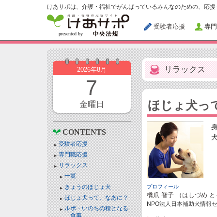
けあサポは、介護・福祉でがんばっているみんなのための、応援
受験者応援
専門
リラックス
2026年8月
7
ほじょ犬っ
金曜日
CONTENTS
受験者応援
専門職応援
リラックス
一覧
きょうのほじょ犬
プロフィール
橋爪 智子 （はしづめ 
ほじょ犬って、なあに？
NPO法人日本補助犬情報セ
ルポ・いのちの糧となる
「食事」