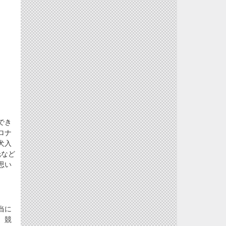
でき
ロナ
犬入
光など
思い
当に
、競