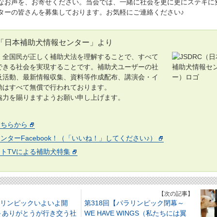
お声を、お寄せください。当会では、一緒に社会を更に更にステキに
ターの皆さんを募集しております。お気軽にご連絡ください♪
「日本補助犬情報センター」より
全国民が正しく補助犬法を理解することで、すべて
できる社会を実現することです。補助犬ユーザーの社
及活動、最新情報収集、資料等作成配布、講演会・イ
動はすべて無償で行われております。
力を賜りますようお願い申し上げます。
こちらから
ンターFacebook！（「いいね！」してください♪）
トTVによる補助犬特集
】
【次の記事】
オリンピックいよいよ開
第318回【パラリンピック閉幕～
～ありがとうが行き交う社
WE HAVE WINGS（私たちには翼