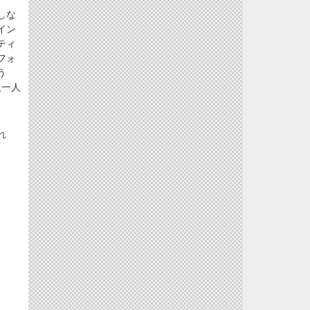
）
しな
イン
ティ
フォ
う
人一人
れ