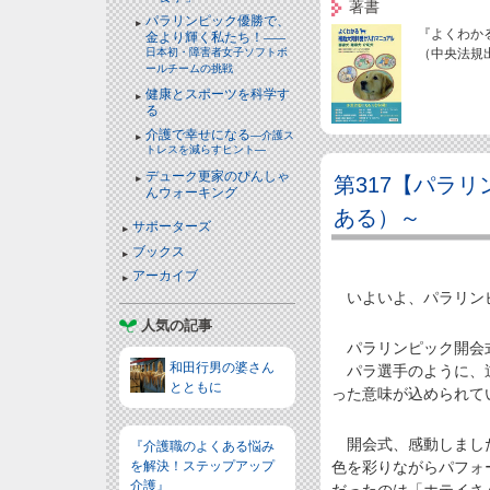
著書
パラリンピック優勝で、
『よくわか
金より輝く私たち！
――
日本初・障害者女子ソフトボ
（中央法規
ールチームの挑戦
健康とスポーツを科学す
る
介護で幸せになる
―介護ス
トレスを減らすヒント―
デューク更家のぴんしゃ
第317【パラリ
んウォーキング
ある）～
サポーターズ
ブックス
アーカイブ
いよいよ、パラリン
人気の記事
パラリンピック開会式の
和田行男の婆さん
パラ選手のように、逆
とともに
った意味が込められて
開会式、感動しました
『介護職のよくある悩み
色を彩りながらパフォ
を解決！ステップアップ
介護』