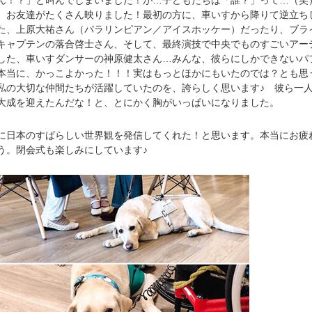
ん！？」と叫んでしまいました！が…子どもたちは「誰？」って…（笑
お友達がたくさん映りました！最初の方に、車いすから降りて逆立ち
た、上原大祐さん（パラリンピアン／アイスホッケー）だったり、ブラ
キャプテンの落合啓士さん、そして、最終演技で中央でものすごいアー
した、車いすダンサーの神原健太さん…みんな、彼らにしかできないパ
本当に、かっこよかった！！！実はもっとほかにもいたのでは？とも思
私の大切な仲間たちが活躍していたのを、誇らしく思います♪ 彼ら一
大成を迎えたんだな！と、とにかく胸がいっぱいになりました。
日本のすばらしい世界観を発信してくれた！と思います。本当にお疲
う。閉会式も楽しみにしています♪