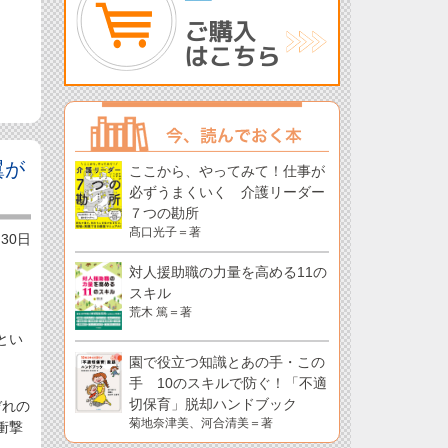
翼が
ここから、やってみて！仕事が
必ずうまくいく 介護リーダー
７つの勘所
髙口光子＝著
月30日
対人援助職の力量を高める11の
スキル
荒木 篤＝著
とい
園で役立つ知識とあの手・この
手 10のスキルで防ぐ！「不適
切保育」脱却ハンドブック
ぞれの
菊地奈津美、河合清美＝著
衝撃