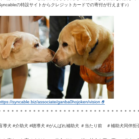
yncableの特設サイトからクレジットカードでの寄付が行えます♪）
https://syncable.biz/associate/ganba0hojoken/vision
＊＊＊＊＊＊＊＊＊＊＊＊＊＊＊＊＊＊＊＊＊＊＊＊＊＊＊＊＊＊＊＊
#盲導犬 #介助犬 #聴導犬 #がんばれ補助犬 ＃当たり前 ＃補助犬同伴拒