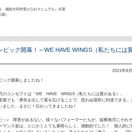
る 補助犬同伴受け入れマニュアル』共著
出版）
ンピック開幕！～WE HAVE WINGS（私たちには
2021年8
ピック開幕しましたね！
コンセプトは「WE HAVE WINGS（私たちには翼がある）」
風でも「勇気を出して翼を広げることで、思わぬ場所に到達できる」
いました…まさに！伝わってきましたね！
～♪ 障害があるない、様々なパフォーマーたちが、縦横無尽にそれ
ーマンス姿は、とにかくとても素晴らしく、感動的でした！ 個人的に