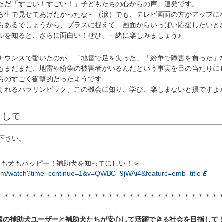
ただ「すごい！すごい！」子どもたちの心からの声、連発です。
生で見せてあげたかったな～（涙）でも、テレビ画面の方がアップに
もあるでしょうから、プラスに捉えて、画面からいっぱい応援したいと
ルを知ると、さらに面白い！ぜひ、一緒に楽しみましょう♪
ウンスで驚いたのが…「地雷で足を失った」「紛争で障害を負った」
もまだまだ、地雷や紛争の被害者がいるんだという事実を目の当たりに
ものすごく衝撃的だったようです…
れるパラリンピック、この機会に知り、学び、楽しまないと損ですよ
まして
下さい。
 人も犬もハッピー！補助犬を知ってほしい！＞
com/watch?time_continue=1&v=QWBC_9jWAi4&feature=emb_title
＊＊＊＊＊＊＊＊＊＊＊＊＊＊＊＊＊＊＊＊＊＊＊＊＊＊＊＊＊＊＊＊
国の補助犬ユーザーと補助犬たちが安心して活躍できる社会を目指して