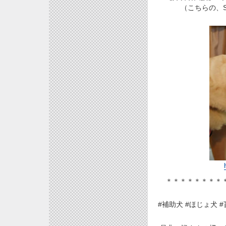
（こちらの、S
＊＊＊＊＊＊＊＊
#補助犬 #ほじょ犬 