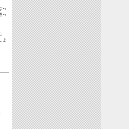
なっ
思っ
な
しま
♪
＊
！