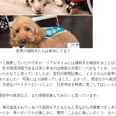
世界の補助犬たちは参加してる？
く観察していたのですが、リアルタイムには補助犬を確認することは
、狂犬病清浄国である日本に来るのは検疫が大変だったかな？とか、コ
ったかな？と思っていましたが、翌日の新聞記事に「イスラエルの盲導
ありました♪ 写真には２頭映っていました。よかった。残念ながら観
、大切なパートナーといっしょに、日本滞在を快適に過ごしてほしいと
在中の状況など、また情報収集してみたいと思っています♪
連日放送されているパラ競技を子どもたちと見ながら大興奮です！本
ーとか、車いすバスケの激しさに、驚愕！こんなに激しいの！？ また