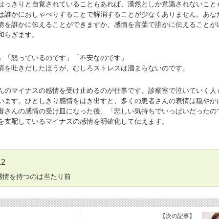
っきりと自覚されていることもあれば、漠然としか意識されないこと
は誰かにおしゃべりすることで解消することが少なくありません。あな
情を誰かに伝えることができますか。感情を言葉で誰かに伝えることが
和らぎます。
「怒っているのです」「不安なのです」
を吐きだしたほうが、むしろストレスは溜まらないのです。
のマイナスの感情を受け止めるのが仕事です。診察室で泣いていく人
います。ひとしきり感情をはき出すと、多くの患者さんの表情は穏やか
者さんの感情の受け皿になった後、「悲しい気持ちでいっぱいだったの
を支配しているマイナスの感情を明確化して伝えます。
2
感情を持つのは当たり前
】
【次の記事】