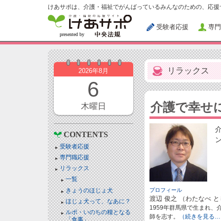
けあサポは、介護・福祉でがんばっているみんなのための、応援
受験者応援
専門
リラックス
2026年8月
6
介護で幸せ
木曜日
CONTENTS
受験者応援
専門職応援
リラックス
一覧
きょうのほじょ犬
プロフィール
渡辺 俊之 （わたなべ 
ほじょ犬って、なあに？
1959年群馬県で生まれ
ルポ・いのちの糧となる
師を志す。
（続きを見る…
「食事」