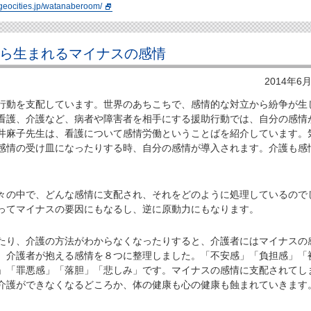
.geocities.jp/watanaberoom/
から生まれるマイナスの感情
2014年6
動を支配しています。世界のあちこちで、感情的な対立から紛争が生
看護、介護など、病者や障害者を相手にする援助行動では、自分の感情
井麻子先生は、看護について感情労働ということばを紹介しています。
感情の受け皿になったりする時、自分の感情が導入されます。介護も感
の中で、どんな感情に支配され、それをどのように処理しているので
ってマイナスの要因にもなるし、逆に原動力にもなります。
り、介護の方法がわからなくなったりすると、介護者にはマイナスの
、介護者が抱える感情を８つに整理しました。「不安感」「負担感」「
」「罪悪感」「落胆」「悲しみ」です。マイナスの感情に支配されてし
介護ができなくなるどころか、体の健康も心の健康も蝕まれていきます