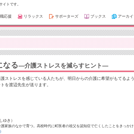
サイトです。
職応援
リラックス
サポーターズ
ブックス
アーカイ
になる
―介護ストレスを減らすヒント―
介護ストレスを感じている人たちが、明日からの介護に希望がもてるよ
ントを渡辺先生が送ります。
としゆき）
、介護家族のなかで育つ。高校時代に町医者の祖父を認知症で亡くしたことをきっかけ
）