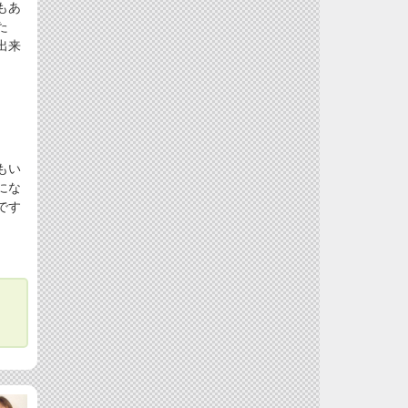
もあ
た
出来
もい
にな
です