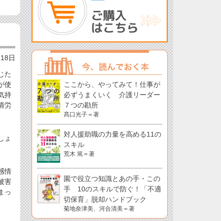
月18日
じた
が使
ここから、やってみて！仕事が
気持
必ずうまくいく 介護リーダー
情労
７つの勘所
髙口光子＝著
対人援助職の力量を高める11の
しょ
スキル
荒木 篤＝著
感情
園で役立つ知識とあの手・この
被害
手 10のスキルで防ぐ！「不適
まっ
切保育」脱却ハンドブック
。
菊地奈津美、河合清美＝著