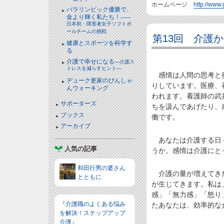
ホームページ
http://www
パラリンピック優勝で、
金より輝く私たち！
――
日本初・障害者女子ソフトボ
ールチームの挑戦
第13回 介護
健康とスポーツを科学す
る
介護で幸せになる
―介護ス
トレスを減らすヒント―
感情は人間の思考と行
デューク更家のぴんしゃ
りしています。医療、
んウォーキング
われます。看護師の武
サポーターズ
ちを汲んであげたり、
ブックス
働です。
アーカイブ
あなたは介護する日々
人気の記事
うか。感情は介護にと
和田行男の婆さん
介護の量が増えてきた
とともに
が生じてきます。私は
感」「無力感」「怒り
『介護職のよくある悩み
たあなたは、効率的な
を解決！ステップアップ
介護』