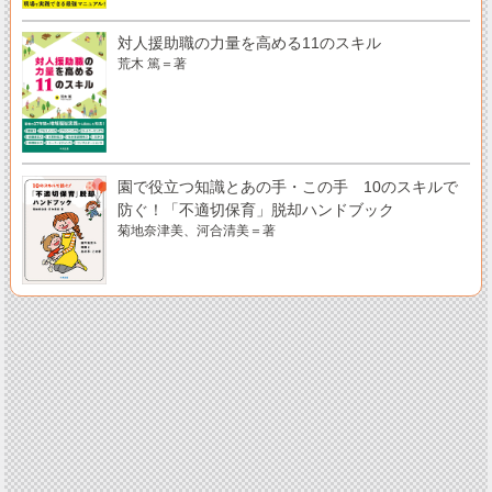
対人援助職の力量を高める11のスキル
荒木 篤＝著
園で役立つ知識とあの手・この手 10のスキルで
防ぐ！「不適切保育」脱却ハンドブック
菊地奈津美、河合清美＝著