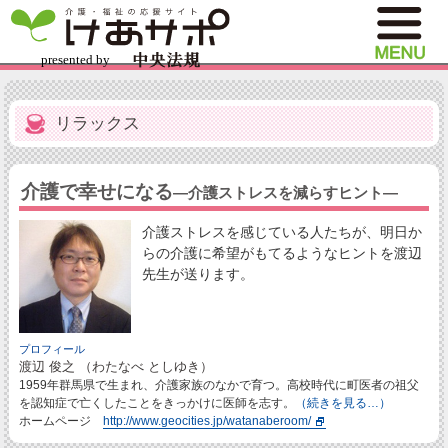
リラックス
介護で幸せになる
―介護ストレスを減らすヒント―
介護ストレスを感じている人たちが、明日か
らの介護に希望がもてるようなヒントを渡辺
先生が送ります。
プロフィール
渡辺 俊之 （わたなべ としゆき）
1959年群馬県で生まれ、介護家族のなかで育つ。高校時代に町医者の祖父
を認知症で亡くしたことをきっかけに医師を志す。
（続きを見る…）
ホームページ
http://www.geocities.jp/watanaberoom/