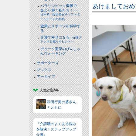
あけましておめ
パラリンピック優勝で、
金より輝く私たち！
――
日本初・障害者女子ソフトボ
ールチームの挑戦
健康とスポーツを科学す
る
介護で幸せになる
―介護ス
トレスを減らすヒント―
デューク更家のぴんしゃ
んウォーキング
サポーターズ
ブックス
アーカイブ
人気の記事
和田行男の婆さん
とともに
『介護職のよくある悩み
を解決！ステップアップ
介護』