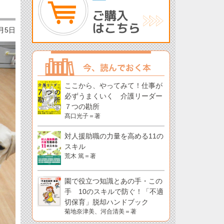
1月5日
ここから、やってみて！仕事が
必ずうまくいく 介護リーダー
７つの勘所
髙口光子＝著
対人援助職の力量を高める11の
スキル
荒木 篤＝著
園で役立つ知識とあの手・この
手 10のスキルで防ぐ！「不適
切保育」脱却ハンドブック
菊地奈津美、河合清美＝著