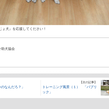
じょ犬』を応援してください！
介助犬協会
】
【次の記事】
いのなんだろ？」
トレーニング風景（１） 「パブリ
ック」