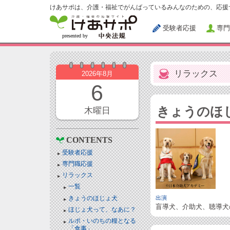
けあサポは、介護・福祉でがんばっているみんなのための、応援
受験者応援
専門
リラックス
2026年8月
6
きょうのほ
木曜日
CONTENTS
受験者応援
専門職応援
リラックス
一覧
きょうのほじょ犬
出演
盲導犬、介助犬、聴導犬
ほじょ犬って、なあに？
ルポ・いのちの糧となる
「食事」