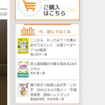
月21日
ここから、やってみて！仕事が
必ずうまくいく 介護リーダー
７つの勘所
髙口光子＝著
対人援助職の力量を高める11の
スキル
荒木 篤＝著
園で役立つ知識とあの手・この
手 10のスキルで防ぐ！「不適
切保育」脱却ハンドブック
菊地奈津美、河合清美＝著