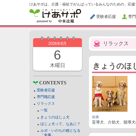
けあサポは、介護・福祉でがんばっているみんなのための、応援
受験者応援
専門
リラックス
2026年8月
6
きょうのほ
木曜日
CONTENTS
受験者応援
専門職応援
リラックス
一覧
きょうのほじょ犬
出演
盲導犬、介助犬、聴導犬
ほじょ犬って、なあに？
ルポ・いのちの糧となる
「食事」