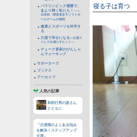
寝る子は育つ
パラリンピック優勝で、
金より輝く私たち！
――
日本初・障害者女子ソフトボ
ールチームの挑戦
健康とスポーツを科学す
る
介護で幸せになる
―介護ス
トレスを減らすヒント―
デューク更家のぴんしゃ
んウォーキング
サポーターズ
ブックス
アーカイブ
人気の記事
和田行男の婆さん
とともに
『介護職のよくある悩み
を解決！ステップアップ
介護』