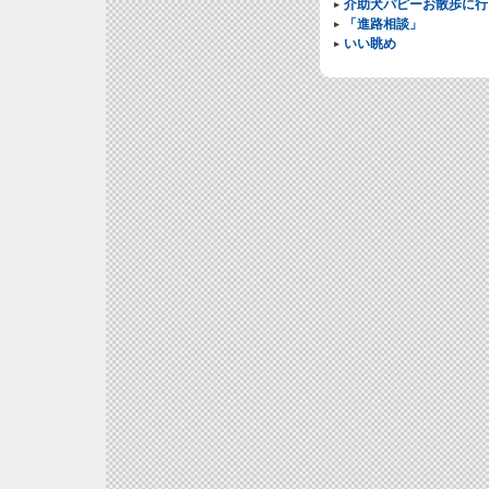
介助犬パピーお散歩に行
「進路相談」
いい眺め