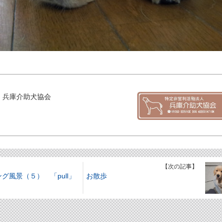
 兵庫介助犬協会
】
【次の記事】
グ風景（５） 「pull」
お散歩