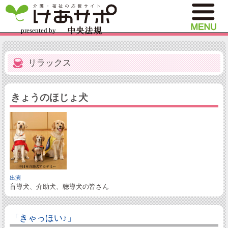
リラックス
きょうのほじょ犬
出演
盲導犬、介助犬、聴導犬の皆さん
「きゃっほい♪」