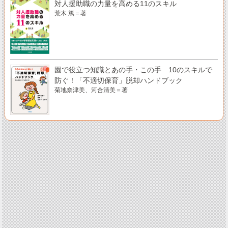
対人援助職の力量を高める11のスキル
荒木 篤＝著
園で役立つ知識とあの手・この手 10のスキルで
防ぐ！「不適切保育」脱却ハンドブック
菊地奈津美、河合清美＝著