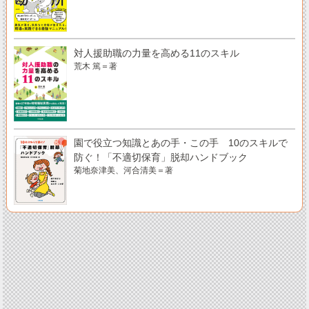
対人援助職の力量を高める11のスキル
荒木 篤＝著
園で役立つ知識とあの手・この手 10のスキルで
防ぐ！「不適切保育」脱却ハンドブック
菊地奈津美、河合清美＝著