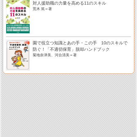
対人援助職の力量を高める11のスキル
荒木 篤＝著
園で役立つ知識とあの手・この手 10のスキルで
防ぐ！「不適切保育」脱却ハンドブック
菊地奈津美、河合清美＝著