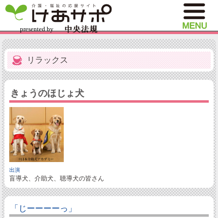
リラックス
きょうのほじょ犬
出演
盲導犬、介助犬、聴導犬の皆さん
「じーーーーっ」