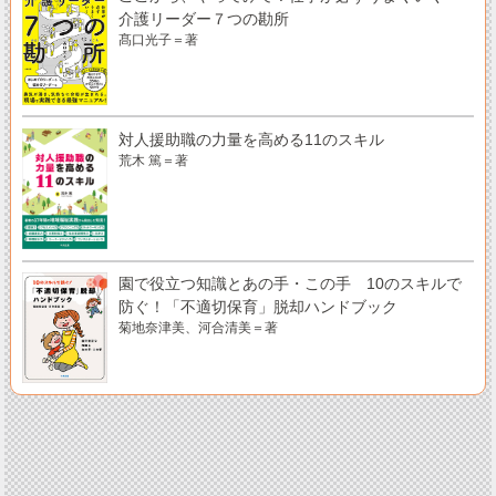
介護リーダー７つの勘所
髙口光子＝著
対人援助職の力量を高める11のスキル
荒木 篤＝著
園で役立つ知識とあの手・この手 10のスキルで
防ぐ！「不適切保育」脱却ハンドブック
菊地奈津美、河合清美＝著