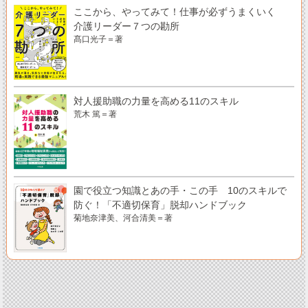
ここから、やってみて！仕事が必ずうまくいく
介護リーダー７つの勘所
髙口光子＝著
対人援助職の力量を高める11のスキル
荒木 篤＝著
園で役立つ知識とあの手・この手 10のスキルで
防ぐ！「不適切保育」脱却ハンドブック
菊地奈津美、河合清美＝著