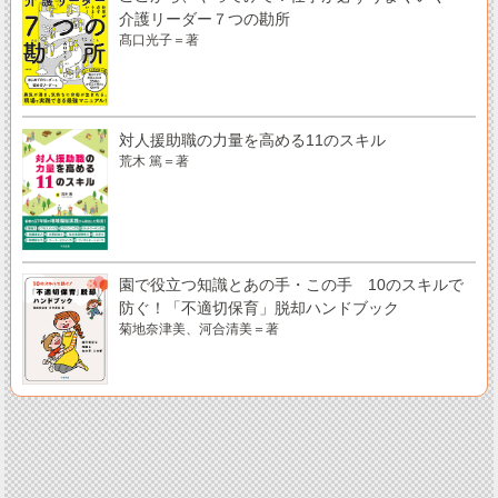
介護リーダー７つの勘所
髙口光子＝著
対人援助職の力量を高める11のスキル
荒木 篤＝著
園で役立つ知識とあの手・この手 10のスキルで
防ぐ！「不適切保育」脱却ハンドブック
菊地奈津美、河合清美＝著