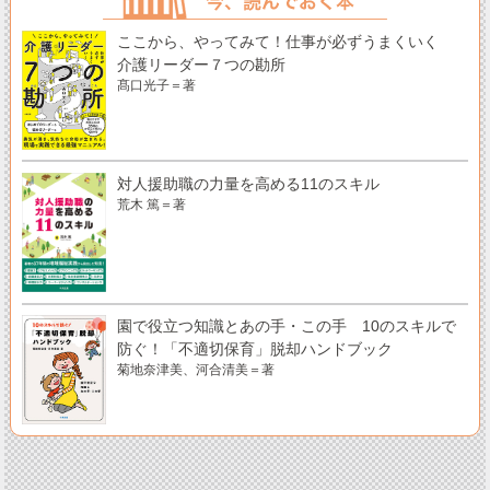
ここから、やってみて！仕事が必ずうまくいく
介護リーダー７つの勘所
髙口光子＝著
対人援助職の力量を高める11のスキル
荒木 篤＝著
園で役立つ知識とあの手・この手 10のスキルで
防ぐ！「不適切保育」脱却ハンドブック
菊地奈津美、河合清美＝著