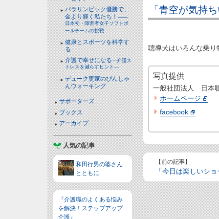
「青空が気持ち
パラリンピック優勝で、
金より輝く私たち！
――
日本初・障害者女子ソフトボ
ールチームの挑戦
健康とスポーツを科学す
聴導犬はいろんな乗り
る
介護で幸せになる
―介護ス
トレスを減らすヒント―
写真提供
デューク更家のぴんしゃ
んウォーキング
一般社団法人 日本
ホームページ
サポーターズ
facebook
ブックス
アーカイブ
人気の記事
【前の記事】
和田行男の婆さん
「今日は楽しいショ
とともに
『介護職のよくある悩み
を解決！ステップアップ
介護』