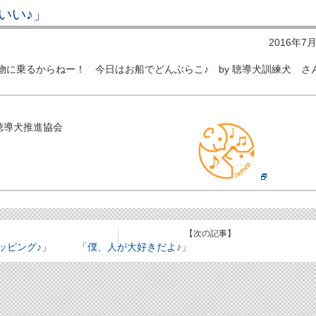
いい♪」
2016年7
物に乗るからねー！ 今日はお船でどんぶらこ♪ by 聴導犬訓練犬 さ
聴導犬推進協会
【次の記事】
ッピング♪」
「僕、人が大好きだよ♪」