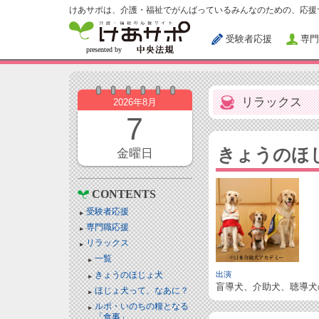
けあサポは、介護・福祉でがんばっているみんなのための、応援
受験者応援
専門
リラックス
2026年8月
7
きょうのほ
金曜日
CONTENTS
受験者応援
専門職応援
リラックス
一覧
きょうのほじょ犬
出演
盲導犬、介助犬、聴導犬
ほじょ犬って、なあに？
ルポ・いのちの糧となる
「食事」