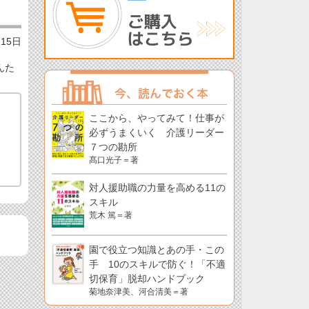
月15日
んた
ここから、やってみて！仕事が
必ずうまくいく 介護リーダー
７つの勘所
髙口光子＝著
対人援助職の力量を高める11の
スキル
荒木 篤＝著
園で役立つ知識とあの手・この
手 10のスキルで防ぐ！「不適
切保育」脱却ハンドブック
菊地奈津美、河合清美＝著