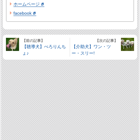
ホームページ
facebook
【前の記事】
【次の記事】
【聴導犬】ぺろりんち
【介助犬】ワン・ツ
ょ♪
ー・スリー!