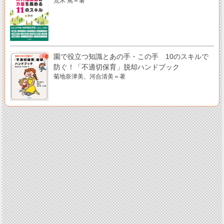
荒木 篤＝著
園で役立つ知識とあの手・この手 10のスキルで
防ぐ！「不適切保育」脱却ハンドブック
菊地奈津美、河合清美＝著