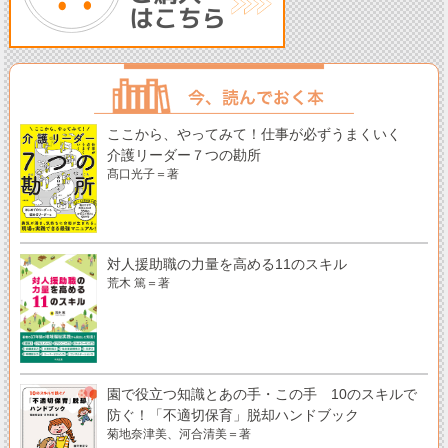
ここから、やってみて！仕事が必ずうまくいく
介護リーダー７つの勘所
髙口光子＝著
対人援助職の力量を高める11のスキル
荒木 篤＝著
園で役立つ知識とあの手・この手 10のスキルで
防ぐ！「不適切保育」脱却ハンドブック
菊地奈津美、河合清美＝著