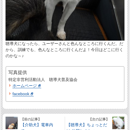
聴導犬になったら、ユーザーさんと色んなところに行くんだ。だ
から、訓練でも、色んなところに行くんだよ！今日はどこに行く
のかな～♪
写真提供
特定非営利活動法人 聴導犬普及協会
ホームページ
facebook
【前の記事】
【次の記事】
【介助犬】電車内
【聴導犬】ちょっとだ