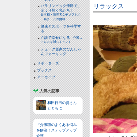
リラックス
パラリンピック優勝で、
金より輝く私たち！
――
日本初・障害者女子ソフトボ
ールチームの挑戦
健康とスポーツを科学す
る
介護で幸せになる
―介護ス
トレスを減らすヒント―
デューク更家のぴんしゃ
んウォーキング
サポーターズ
ブックス
アーカイブ
人気の記事
和田行男の婆さん
とともに
『介護職のよくある悩み
を解決！ステップアップ
介護』