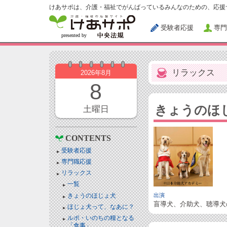
けあサポは、介護・福祉でがんばっているみんなのための、応援
受験者応援
専門
リラックス
2026年8月
8
きょうのほ
土曜日
CONTENTS
受験者応援
専門職応援
リラックス
一覧
きょうのほじょ犬
出演
盲導犬、介助犬、聴導犬
ほじょ犬って、なあに？
ルポ・いのちの糧となる
「食事」