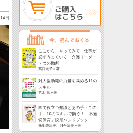
月14日
ここから、やってみて！仕事が
必ずうまくいく 介護リーダー
７つの勘所
髙口光子＝著
対人援助職の力量を高める11の
スキル
荒木 篤＝著
園で役立つ知識とあの手・この
手 10のスキルで防ぐ！「不適
切保育」脱却ハンドブック
菊地奈津美、河合清美＝著