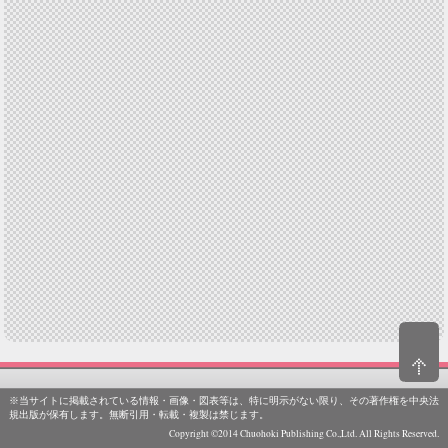
※当サイトに掲載されている情報・画像・図表等は、特に明示がない限り、その著作権を中央法
規出版が保有します。無断引用・転載・複製は禁じます。
Copyright ©2014 Chuohoki Publishing Co.,Ltd. All Rights Reserved.