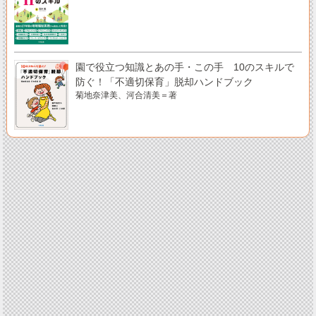
園で役立つ知識とあの手・この手 10のスキルで
防ぐ！「不適切保育」脱却ハンドブック
菊地奈津美、河合清美＝著