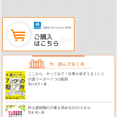
ここから、やってみて！仕事が必ずうまくいく
介護リーダー７つの勘所
髙口光子＝著
対人援助職の力量を高める11のスキル
荒木 篤＝著