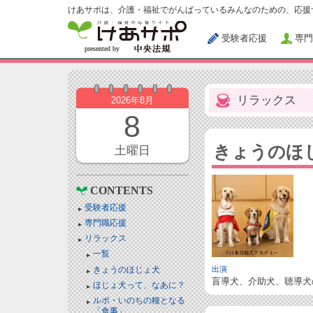
けあサポは、介護・福祉でがんばっているみんなのための、応援
受験者応援
専門
リラックス
2026年8月
8
きょうのほ
土曜日
CONTENTS
受験者応援
専門職応援
リラックス
一覧
きょうのほじょ犬
出演
盲導犬、介助犬、聴導犬
ほじょ犬って、なあに？
ルポ・いのちの糧となる
「食事」