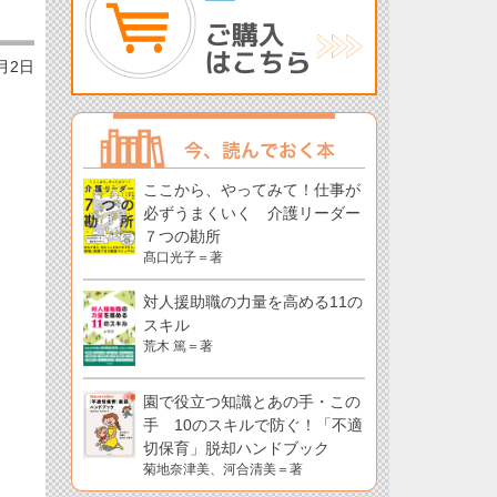
2月2日
ここから、やってみて！仕事が
必ずうまくいく 介護リーダー
７つの勘所
髙口光子＝著
対人援助職の力量を高める11の
スキル
荒木 篤＝著
園で役立つ知識とあの手・この
手 10のスキルで防ぐ！「不適
切保育」脱却ハンドブック
菊地奈津美、河合清美＝著