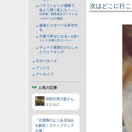
次はどこに行こ
パラリンピック優勝で、
金より輝く私たち！
――
日本初・障害者女子ソフトボ
ールチームの挑戦
健康とスポーツを科学す
る
介護で幸せになる
―介護ス
トレスを減らすヒント―
デューク更家のぴんしゃ
んウォーキング
サポーターズ
ブックス
アーカイブ
人気の記事
和田行男の婆さん
とともに
『介護職のよくある悩み
を解決！ステップアップ
介護』