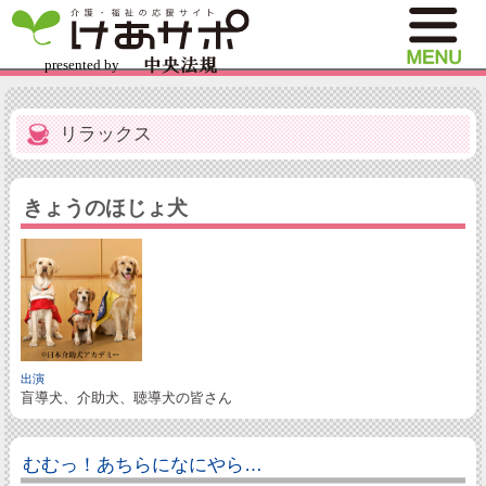
リラックス
きょうのほじょ犬
出演
盲導犬、介助犬、聴導犬の皆さん
むむっ！あちらになにやら…