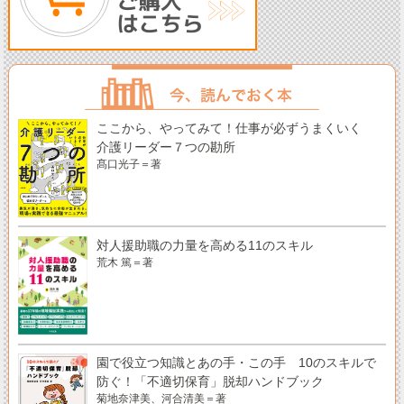
ここから、やってみて！仕事が必ずうまくいく
介護リーダー７つの勘所
髙口光子＝著
対人援助職の力量を高める11のスキル
荒木 篤＝著
園で役立つ知識とあの手・この手 10のスキルで
防ぐ！「不適切保育」脱却ハンドブック
菊地奈津美、河合清美＝著