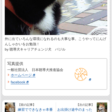
外に出ていろんな環境になれるのも大事な事。こうやってにんげ
んしゃかいをお勉強！
by 聴導犬キャリアチェンジ犬 バジル
写真提供
一般社団法人 日本聴導犬推進協会
ホームページ
facebook
【前の記事】
【次の記事】
練習でできなきゃ本番
お出掛け途中のまった