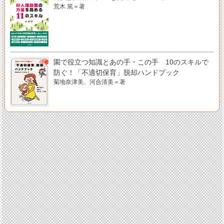
荒木 篤＝著
園で役立つ知識とあの手・この手 10のスキルで
防ぐ！「不適切保育」脱却ハンドブック
菊地奈津美、河合清美＝著