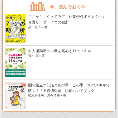
ここから、やってみて！仕事が必ずうまくいく
介護リーダー７つの勘所
髙口光子＝著
対人援助職の力量を高める11のスキル
荒木 篤＝著
園で役立つ知識とあの手・この手 10のスキルで
防ぐ！「不適切保育」脱却ハンドブック
菊地奈津美、河合清美＝著