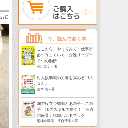
月27日
ここから、やってみて！仕事が
必ずうまくいく 介護リーダー
７つの勘所
髙口光子＝著
対人援助職の力量を高める11の
スキル
荒木 篤＝著
園で役立つ知識とあの手・この
手 10のスキルで防ぐ！「不適
切保育」脱却ハンドブック
菊地奈津美、河合清美＝著