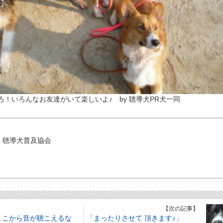
！いろんなお友達がいて楽しいよ♪ by 聴導犬PR犬一同
 聴導犬普及協会
】
【次の記事】
ここから音が聴こえるな
「まったりさせて 頂きます♪」