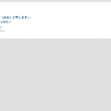
音（みお）と申します♪」
っけた～
」
～」