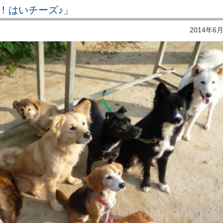
！はいチーズ♪」
2014年6