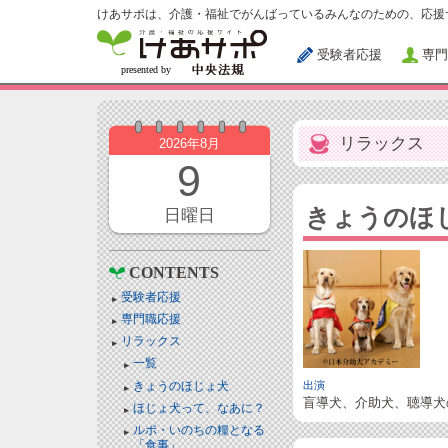
けあサポは、介護・福祉でがんばっているみんなのための、応援
受験者応援
専門
リラックス
2026年8月
9
きょうのほ
日曜日
CONTENTS
受験者応援
専門職応援
リラックス
一覧
きょうのほじょ犬
出演
盲導犬、介助犬、聴導犬
ほじょ犬って、なあに？
ルポ・いのちの糧となる
「食事」