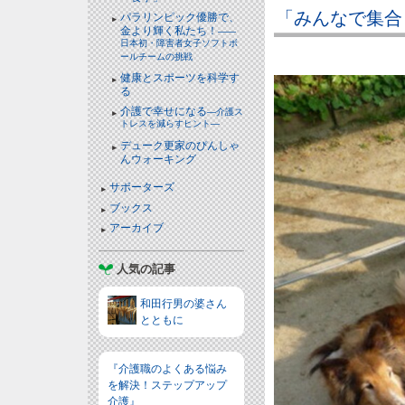
「みんなで集合
パラリンピック優勝で、
金より輝く私たち！
――
日本初・障害者女子ソフトボ
ールチームの挑戦
健康とスポーツを科学す
る
介護で幸せになる
―介護ス
トレスを減らすヒント―
デューク更家のぴんしゃ
んウォーキング
サポーターズ
ブックス
アーカイブ
人気の記事
和田行男の婆さん
とともに
『介護職のよくある悩み
を解決！ステップアップ
介護』