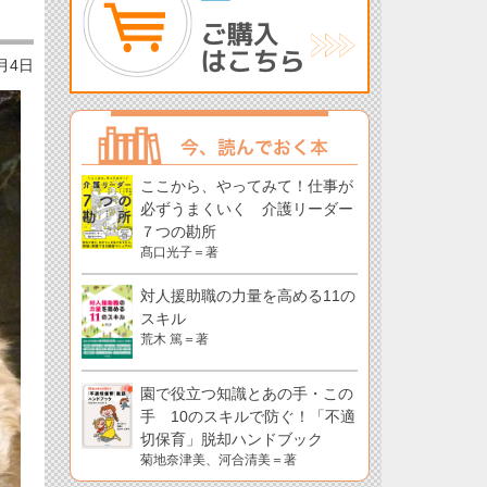
7月4日
ここから、やってみて！仕事が
必ずうまくいく 介護リーダー
７つの勘所
髙口光子＝著
対人援助職の力量を高める11の
スキル
荒木 篤＝著
園で役立つ知識とあの手・この
手 10のスキルで防ぐ！「不適
切保育」脱却ハンドブック
菊地奈津美、河合清美＝著