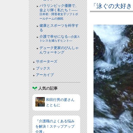
「泳ぐの大好き
パラリンピック優勝で、
金より輝く私たち！
――
日本初・障害者女子ソフトボ
ールチームの挑戦
健康とスポーツを科学す
る
介護で幸せになる
―介護ス
トレスを減らすヒント―
デューク更家のぴんしゃ
んウォーキング
サポーターズ
ブックス
アーカイブ
人気の記事
和田行男の婆さん
とともに
『介護職のよくある悩み
を解決！ステップアップ
介護』