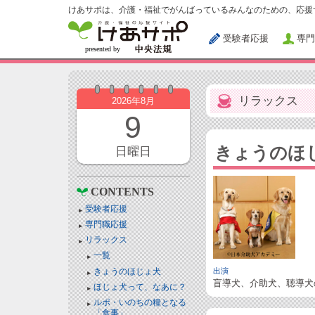
けあサポは、介護・福祉でがんばっているみんなのための、応援
受験者応援
専門
リラックス
2026年8月
9
きょうのほ
日曜日
CONTENTS
受験者応援
専門職応援
リラックス
一覧
きょうのほじょ犬
出演
盲導犬、介助犬、聴導犬
ほじょ犬って、なあに？
ルポ・いのちの糧となる
「食事」