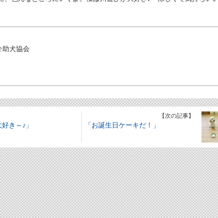
介助犬協会
】
【次の記事】
大好き～♪」
「お誕生日ケーキだ！」