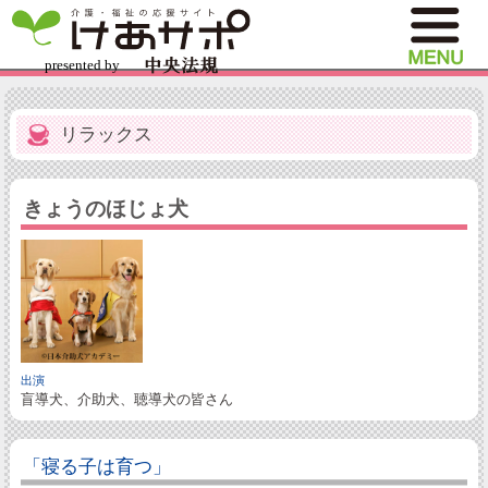
リラックス
きょうのほじょ犬
出演
盲導犬、介助犬、聴導犬の皆さん
「寝る子は育つ」