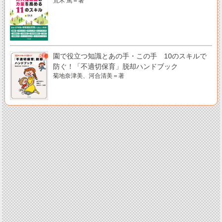
荒木 篤＝著
園で役立つ知識とあの手・この手 10のスキルで
防ぐ！「不適切保育」脱却ハンドブック
菊地奈津美、河合清美＝著