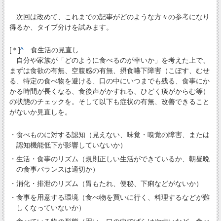
次回は改めて、これまでの記事がどのような方々の参考になり
得るか、タイプ分けを試みます。
[＊]
^
食生活の見直し
自分や家族が「どのように食べるのが幸いか」を考えた上で、
まずは食欲の有無、空腹感の有無、摂食嚥下障害（こぼす、むせ
る、特定の食べ物を避ける、口の中にいつまでも残る、食事にか
かる時間が長くなる、食後声がかすれる、ひどく痰がからむ等）
の状態のチェックを。そして以下も症状の有無、改善できること
がないか見直しを。
・食べものに対する認知（見えない、味覚・嗅覚の障害、または
認知機能低下が影響していないか）
・生活・食事のリズム（規則正しい生活ができているか、朝昼晩
の食事バランスは適切か）
・消化・排泄のリズム（胃もたれ、便秘、下痢などがないか）
・食事を用意する環境（食べ物を買いに行く、料理するなどが難
しくなっていないか）