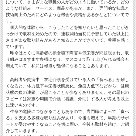
について、さまざまな職種の人がどのように働いているか、どの
ような仕組み、サービス、商品があるか、また、専門的な知識と
技術向上のためにどのような機会や資格があるかなどについてで
す。
個人的な体験から、こうしたことを知りたいと思ったことがき
っかけで取材を始めたので、連載開始当初に予想していた以上に
さまざまな取り組みがあると知ることができていて、希望を感じ
ています。
昨今はとくに高齢者の摂食嚥下障害や低栄養が問題視され、取
り組みはますます多様になり、マスコミで取り上げられる機会も
増えていて、私には報道が勉強になることもあります。
高齢者や闘病中、在宅介護を受けている人の「食べる」が難し
くなると、体力低下や栄養状態悪化、免疫力低下などから「健康
状態の負の連鎖」が起こることが少なくありません。その悪化の
スピードは家族や周囲で介護（看護、介助）する人が考える以上
に速いものです。
生命の危険につながることもあるので、専門職によって「食べ
る」を支える多様な取り組みがあり、今後も増えて、早期のサポ
ートが受けやすくなることを切に願い、今後も取材を続け、ご紹
介していきます。