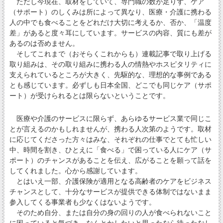
ただし今現在、取材をしていて、専門職の数が足りず、ケア
（サポート）のしくみは所によって異なり、医療・介護に携わる
人の中でも食べることをどれだけ大切に考えるか、否か、「温度
差」があると度々耳にしています。サービスの内容、質にも差が
あるのは否めません。
そしてこれまで（おそらくこれからも）連載記事で取り上げる
取り組みは、その取り組みに携わる人の情熱やホスピタリティに
支えられているところが大きく、先駆的な、理想的な事例である
とも感じています。必ずしも日本全国、どこでも同じケア（サポ
ート）が受けられるとは限らないということです。
医療や介護のサービスに限らず、あらゆるサービス業で同じこ
とが言えるのかもしれませんが、携わる人次第のようです。取材
に応じてくださった方々はみな、それぞれの仕事でとても忙しい
中、時間を割き、ひとえに「食べる」で困っている人にケア（サ
ポート）のチャンスがあることを伝え、広がることを願って話を
してくれました。心から感謝しています。
とはいえ一部、介護保険が適用となる高齢者のケアをビジネス
チャンスとして、十分なサービスが提供できる体制ではないまま
参入してくる事業者も少なくはないようです。
そのため自分、または自分の身の回りの人が食べられないこと