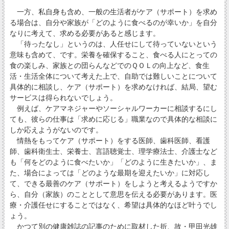
一方、私自身も含め、一般の生活者がケア（サポート）を求め
る場合は、自分や家族が「どのように食べるのが幸いか」を自分
なりに考えて、求める必要があると感じます。
「待ったなし」というのは、人任せにして待っていないという
意味も含めて、です。栄養を確保すること、食べる人にとっての
食の楽しみ、家族との団らんなどでのＱＯＬの向上など、食生
活・生活全体について考えた上で、自助では難しいことについて
具体的に相談し、ケア（サポート）を求めなければ、結局、望む
サービスは得られないでしょう。
例えば、ケアマネジャーやソーシャルワーカーに相談するにし
ても、彼らの仕事は「求めに応じる」職業なので具体的な相談に
しか応えようがないのです。
情熱をもってケア（サポート）をする医師、歯科医師、看護
師、歯科衛生士、栄養士、言語聴覚士、理学療法士、介護士など
も「何をどのように食べたいか」「どのように生きたいか」、ま
た、場合によっては「どのような最期を迎えたいか」に対応し
て、できる最善のケア（サポート）をしようと考えるようですか
ら、自分（家族）のこととして意思を伝える必要があります。医
療・介護任せにすることではなく、希望は具体的なほど叶うでし
ょう。
かつて別の健康雑誌の記事のために取材した折、故・甲田光雄