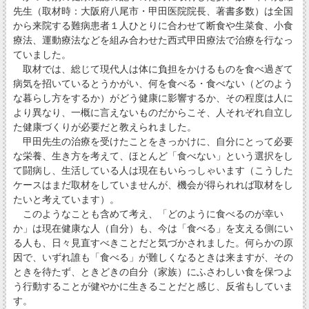
先生（取材時：大阪府八尾市・甲田医院院長、著書多数）は全国
から来院する難病患者１人ひとりに合わせて断食や生菜食、小食
療法、運動療法などを組み合わせた西式甲田療法で治療を行なっ
ていました。
取材では、総じて現代人は体に負担をかけるものを食べ過ぎて
病気を招いているとうかがい、何を食べる・食べない（どのよう
な暮らし方をするか）がどう健康に影響するか、その程度は人に
より異なり、一概に言えないものだからこそ、人それぞれ自立し
た健康づくりが必要だと教えられました。
甲田先生の治療を受けたことをきっかけに、自分にとって必要
な栄養、生き方を考えて、ほとんど「食べない」という選択をし
て闘病し、生活している人は現在もいらっしゃいます（こうした
ケースはまだ取材をしていませんが、機会が得られれば取材をし
たいと考えています）。
このようなことも含めて考え、「どのように食べるのが幸い
か」は現在健康な人（自分）も、今は「食べる」を支える側にい
る人も、日々見直すべきことだと気づかされました。何らかの原
因で、いずれ誰も「食べる」が難しくなるときは来ますが、その
ときを待たず、ときどきの自分（家族）にふさわしい食を保つよ
う行動することが健やかに生きることだと感じ、反省もしていま
す。