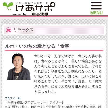
リラックス
ルポ・いのちの糧となる「食事」
食べること、好きですか？ 食いしん坊な私
は、食べることが辛く、苦しい場合があるな
んて考えたことがありませんでした。けれど
それは自分や身近な人が病気になったり、老
い衰えたりしたとき、誰にも、ふいに起こり
得ることでした。そこで「介護食」と「終末
期の食事」にまつわる取り組みをルポするこ
とにしました。
プロフィール
下平貴子(出版プロデューサー・ライター)
出版社勤務を経て、1994年より公衆衛生並びに健康・美容分野の書籍、雑