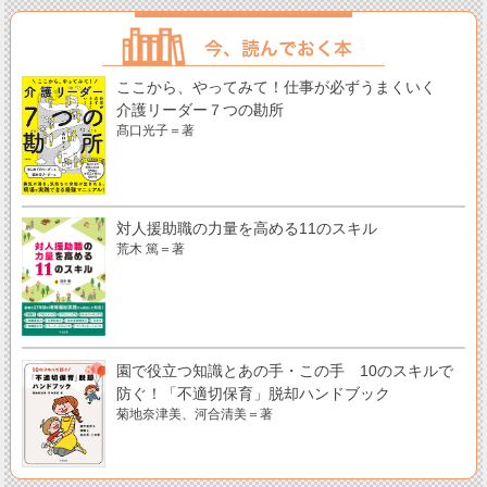
ここから、やってみて！仕事が必ずうまくいく
介護リーダー７つの勘所
髙口光子＝著
対人援助職の力量を高める11のスキル
荒木 篤＝著
園で役立つ知識とあの手・この手 10のスキルで
防ぐ！「不適切保育」脱却ハンドブック
菊地奈津美、河合清美＝著