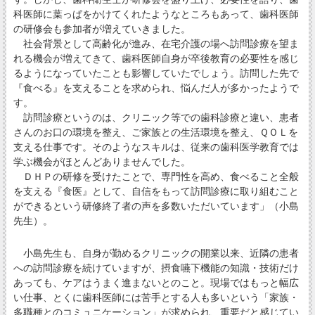
科医師に葉っぱをかけてくれたようなところもあって、歯科医師
の研修会も参加者が増えていきました。
社会背景として高齢化が進み、在宅介護の場へ訪問診療を望ま
れる機会が増えてきて、歯科医師自身が卒後教育の必要性を感じ
るようになっていたことも影響していたでしょう。訪問した先で
『食べる』を支えることを求められ、悩んだ人が多かったようで
す。
訪問診療というのは、クリニック等での歯科診療と違い、患者
さんのお口の環境を整え、ご家族との生活環境を整え、ＱＯＬを
支える仕事です。そのようなスキルは、従来の歯科医学教育では
学ぶ機会がほとんどありませんでした。
ＤＨＰの研修を受けたことで、専門性を高め、食べること全般
を支える『食医』として、自信をもって訪問診療に取り組むこと
ができるという研修終了者の声を多数いただいています」（小島
先生）。
小島先生も、自身が勤めるクリニックの開業以来、近隣の患者
への訪問診療を続けていますが、摂食嚥下機能の知識・技術だけ
あっても、ケアはうまく進まないとのこと。現場ではもっと幅広
い仕事、とくに歯科医師には苦手とする人も多いという「家族・
多職種とのコミュニケーション」が求められ、重要だと感じてい