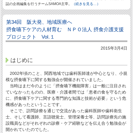
誌の企画編集を行うチームSAMOA主宰。
（続きを見る…）
第34回 阪大発、地域医療へ
摂食嚥下ケアの人材育む ＮＰＯ法人 摂食介護支援
プロジェクト Vol.１
2015年3月4日
はじめに
2002年頃のこと、関西地域では歯科医師達が中心となり、小規
模な摂食嚥下に関する勉強会が開催されていました。
当時はまだ今のように「摂食嚥下機能障害」は一般に注目され
ていなかったものの、医療・介護者間では「患者の食を守るため
に、摂食嚥下ケアに関する専門的な知識と技術が必要」という危
機感があったということです。
そこで、訪問診療を通じで交流があった歯科医師や歯科衛生
士、そして看護師、言語聴覚士、管理栄養士等、訪問診療先の施
設職員などがそれぞれの診療・ケア経験などを伝え合う勉強会が
開かれていたのでした。