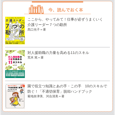
ここから、やってみて！仕事が必ずうまくいく
介護リーダー７つの勘所
髙口光子＝著
対人援助職の力量を高める11のスキル
荒木 篤＝著
園で役立つ知識とあの手・この手 10のスキルで
防ぐ！「不適切保育」脱却ハンドブック
菊地奈津美、河合清美＝著