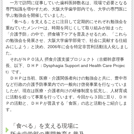
一方で訪問に従事していた歯科医師数名は、現場で必要となる
専門知識を増やすため、大阪大学歯学部内でも、大学の専門医に
学ぶ勉強会を開催していました。
「食べる」を支えることに注目して定期的にそれぞれ勉強会を
重ねていたメンバーは、時期を同じくして取り組みが始まった
「介護予防」の中で、摂食嚥下ケアを普及させるため、「これら
の勉強会を発展させ、大阪大学歯学部発で、社会に貢献する仕組
みにしよう」と決め、2006年に会を特定非営利活動法人化しまし
た。
それがＮＰＯ法人 摂食介護支援プロジェクト（古郷幹彦理事
長、以下、ＤＨＰ：Dysphagia Support and Health Care Projec
t）です。
ＤＨＰは当初、医療・介護関係者向けの勉強会と共に、豊中市
など行政の介護予防事業内での一般向け啓発事業を行なっていま
したが、現在は医療・介護者向けの研修制度を拡充し、人材育成
に活動を絞って事業を行っています。今回から３回に亘り、ＤＨ
Ｐの活動と、ＤＨＰが普及する「食医」の志と活動をご紹介しま
す。
「食べる」を支える現場に