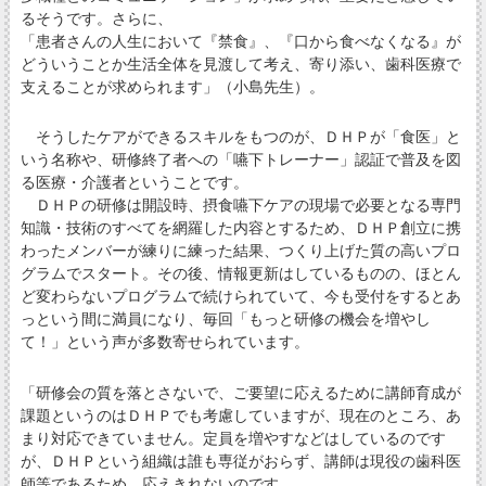
るそうです。さらに、
「患者さんの人生において『禁食』、『口から食べなくなる』が
どういうことか生活全体を見渡して考え、寄り添い、歯科医療で
支えることが求められます」（小島先生）。
そうしたケアができるスキルをもつのが、ＤＨＰが「食医」と
いう名称や、研修終了者への「嚥下トレーナー」認証で普及を図
る医療・介護者ということです。
ＤＨＰの研修は開設時、摂食嚥下ケアの現場で必要となる専門
知識・技術のすべてを網羅した内容とするため、ＤＨＰ創立に携
わったメンバーが練りに練った結果、つくり上げた質の高いプロ
グラムでスタート。その後、情報更新はしているものの、ほとん
ど変わらないプログラムで続けられていて、今も受付をするとあ
っという間に満員になり、毎回「もっと研修の機会を増やし
て！」という声が多数寄せられています。
「研修会の質を落とさないで、ご要望に応えるために講師育成が
課題というのはＤＨＰでも考慮していますが、現在のところ、あ
まり対応できていません。定員を増やすなどはしているのです
が、ＤＨＰという組織は誰も専従がおらず、講師は現役の歯科医
師等であるため、応えきれないのです。