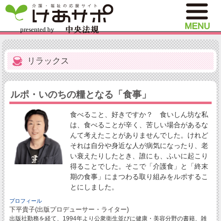
リラックス
ルポ・いのちの糧となる「食事」
食べること、好きですか？ 食いしん坊な私
は、食べることが辛く、苦しい場合があるな
んて考えたことがありませんでした。けれど
それは自分や身近な人が病気になったり、老
い衰えたりしたとき、誰にも、ふいに起こり
得ることでした。そこで「介護食」と「終末
期の食事」にまつわる取り組みをルポするこ
とにしました。
プロフィール
下平貴子(出版プロデューサー・ライター)
出版社勤務を経て、1994年より公衆衛生並びに健康・美容分野の書籍、雑