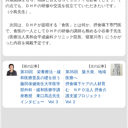
の点でも、ＤＨＰの研修や交流を役立てていただきたいです」
（小島先生）。
次回は、ＤＨＰが提唱する「食医」とは何か、摂食嚥下専門医
で、食医の一人としてＤＨＰの研修の講師も務める小谷泰子先生
（医療法人美和会平成歯科クリニック院長、寝屋川市）にうかが
った内容を掲載予定です。
【前の記事】
【次の記事】
第33回 栄養療法・緩
第35回 阪大発、地域
和医療普及の礎を担う
医療へ
藤田保健衛生大学医学
摂食嚥下ケアの人材育
部外科・緩和医療学講
む ＮＰＯ法人 摂食介
座教授 東口髙志先生
護支援プロジェクト
インタビュー Vol.３
Vol.２