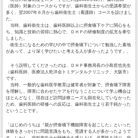
（医師）対象のコースからですが、歯科衛生士からの受講希望が
多く、翌2007年６月から歯科衛生士（看護師）コースを設けまし
た。
当時、歯科衛生士は、歯科医師以上に摂食嚥下ケアに関心をも
ち、知識と技術の習得に熱心で、ＤＨＰの研修制度の拡充を牽引
しました。
衛生士になるための学びの中で摂食嚥下について勉強した素地
があって、より深く学びたいと考える人が多かったようです」。
そう説明してくださったのは、ＤＨＰ事務局長の小島哲也先生
（歯科医師、医療法人乾洋会トミデンタルクリニック、大阪市）
です。
当時、一般的な歯科医学教育は健常者が対象で、摂食嚥下障害
を理解し、障害に合わせたケアを行なうことについて学ぶ機会は
ほとんどなく、現在ほど訪問診療ニーズも顕在化していなかった
ため、歯科医師の研修への反応は、歯科衛生士より若干鈍かった
ということです。
「はじめのうちは『親が摂食嚥下機能障害を起こした』といった
体験をきっかけに問題意識をもち、受講する人が多かったようで
す。しかし、歯科衛生士が研修会を盛り上げ、必要性を語り、歯