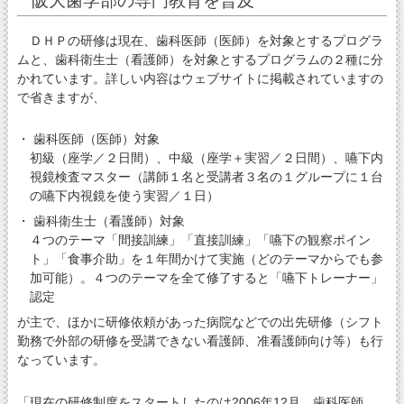
阪大歯学部の専門教育を普及
ＤＨＰの研修は現在、歯科医師（医師）を対象とするプログラ
ムと、歯科衛生士（看護師）を対象とするプログラムの２種に分
かれています。詳しい内容はウェブサイトに掲載されていますの
で省きますが、
・ 歯科医師（医師）対象
初級（座学／２日間）、中級（座学＋実習／２日間）、嚥下内
視鏡検査マスター（講師１名と受講者３名の１グループに１台
の嚥下内視鏡を使う実習／１日）
・ 歯科衛生士（看護師）対象
４つのテーマ「間接訓練」「直接訓練」「嚥下の観察ポイン
ト」「食事介助」を１年間かけて実施（どのテーマからでも参
加可能）。４つのテーマを全て修了すると「嚥下トレーナー」
認定
が主で、ほかに研修依頼があった病院などでの出先研修（シフト
勤務で外部の研修を受講できない看護師、准看護師向け等）も行
なっています。
「現在の研修制度をスタートしたのは2006年12月、歯科医師