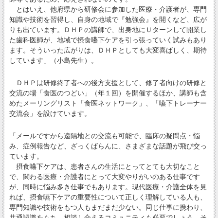
とはいえ、他府県から研修会に参加した医療・介護者が、専門
知識や技術を習得し、自身の地域で『勉強会』を開くなど、広が
りも出ています。ＤＨＰの講師で、出身地にＵターンして開業し
た歯科医師が、地域で摂食嚥下ケアを引っ張っていく試みもあり
ます。そういった広がりは、ＤＨＰとしても大変喜ばしく、期待
しています」（小島先生）。
ＤＨＰは研修終了者への後方支援として、修了者向けの研修と
交流の場「食医のつどい」（年１回）を開催するほか、講師も含
めたメーリングリスト「食医ネットワーク」、「嚥下トレーナー
交流会」を設けています。
「メールですから遠隔地との交流も可能で、臨床の疑問点・悩
み、症例報告など、ざっくばらんに、さまざまな話題が飛び交っ
ています。
摂食嚥下ケアは、患者さんの生活にとってとても大切なこと
で、関わる医療・介護者にとって大変やりがいのある仕事です
が、同時に悩み多き仕事でもあります。現代医療・介護全体を見
れば、摂食嚥下ケアの重要性について正しく理解している人も、
専門知識や技術をもつ人もまだまだ少ない。同じ仕事に携わり、
共通認識をもち、相談し合えるコミュニティも必要でしょう。そ