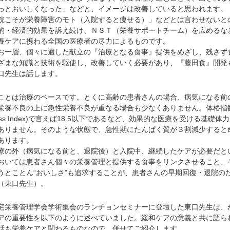
っとおいしくなった」などと、イメージは改善していると思われます。
こそが栄養障害のモト（入院すると痩せる）」などとは言わせないと
的・経済的効果を訴え続け、ＮＳＴ（栄養サポートチーム）を広めるな
養ケアに携わる全国の医療者の尽力によるものです。
一層、個々に適した献立の『治療となる食事』提供をめざし、残さず
ざまな知識と技術を駆使し、改善していく必要があり、『藤田食』開発
口先生は話します。
ことは治療のベースです。とくに高齢の患者さんの場合、病気になる前
栄養不良の上に急性栄養不良が重なる場合も少なくありません。体格指
Mass Index)で言えば18.5以下であるなど、効果的な医療を受ける基礎体
ありません。そのような状態で、急性期にたんぱく質が３割減少すると
あります。
の外（病気になる前と、退院後）と入院中、継続したケアが必要だと
おいては患者さん個々の栄養管理と提供する食事をリンクさせること、
うとことん“おいしさ”も追求することが、患者さんの早期回復・退院の
（東口先生）。
栄養管理学会学術集会のランチョンセミナーに登壇した東口先生は、
アの重要性を以下のように述べていました。緩和ケアの意義と共に語ら
話も栄養ケアと関わるものなので、併せてご紹介します。