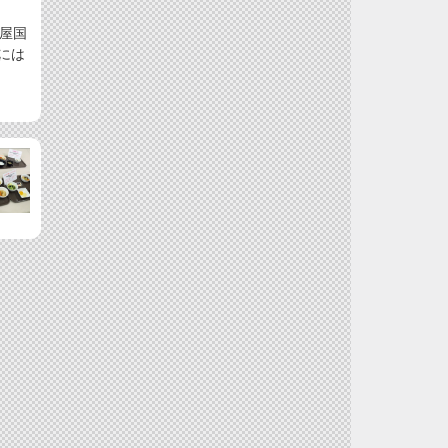
古屋国
には