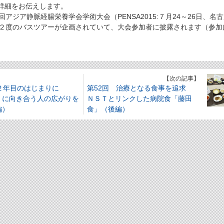
詳細をお伝えします。
アジア静脈経腸栄養学会学術大会（PENSA2015:７月24～26日、名
に２度のバスツアーが企画されていて、大会参加者に披露されます（参加
。
】
【次の記事】
 ２年目のはじまりに
第52回 治療となる食事を追求
」に向き合う人の広がりを
ＮＳＴとリンクした病院食「藤田
編）
食」（後編）