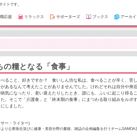
サイトです。
職応援
リラックス
サポーターズ
ブックス
アーカイ
ちの糧となる「食事」
食べること、好きですか？ 食いしん坊な私は、食べることが辛く、苦
合があるなんて考えたことがありませんでした。けれどそれは自分や身
が病気になったり、老い衰えたりしたとき、誰にも、ふいに起こり得る
した。そこで「介護食」と「終末期の食事」にまつわる取り組みをルポ
とにしました。
サー・ライター)
4年より公衆衛生並びに健康・美容分野の書籍、雑誌の企画編集を行うチームSAMOA