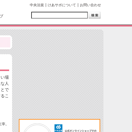
中央法規
けあサポについて
お問い合わせ
ブ
しい場
近な人
ことで
するこ
主宰。