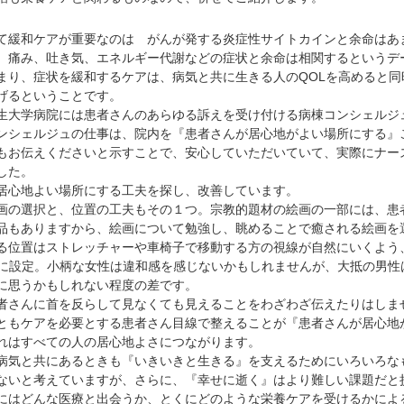
て緩和ケアが重要なのは がんが発する炎症性サイトカインと余命はあ
、痛み、吐き気、エネルギー代謝などの症状と余命は相関するというデ
まり、症状を緩和するケアは、病気と共に生きる人のQOLを高めると同
げるということです。
大学病院には患者さんのあらゆる訴えを受け付ける病棟コンシェルジ
ンシェルジュの仕事は、院内を『患者さんが居心地がよい場所にする』
もお伝えくださいと示すことで、安心していただいていて、実際にナー
した。
心地よい場所にする工夫を探し、改善しています。
の選択と、位置の工夫もその１つ。宗教的題材の絵画の一部には、患
品もありますから、絵画について勉強し、眺めることで癒される絵画を
る位置はストレッチャーや車椅子で移動する方の視線が自然にいくよう
高さに設定。小柄な女性は違和感を感じないかもしれませんが、大抵の男性
に思うかもしれない程度の差です。
さんに首を反らして見なくても見えることをわざわざ伝えたりはしま
ともケアを必要とする患者さん目線で整えることが『患者さんが居心地
れはすべての人の居心地よさにつながります。
気と共にあるときも『いきいきと生きる』を支えるためにいろいろな
ないと考えていますが、さらに、『幸せに逝く』はより難しい課題だと
にはどんな医療と出会うか、とくにどのような栄養ケアを受けるかによ