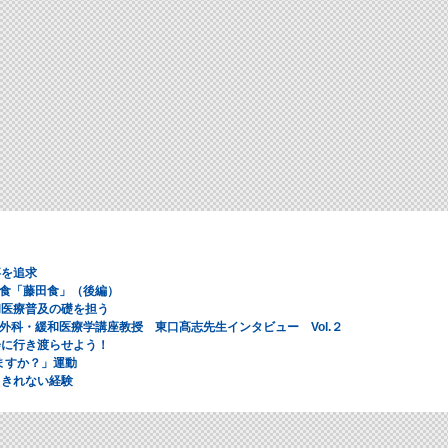
事を追求
食「藤田食」（後編）
和医療普及の礎を担う
外科・緩和医療学講座教授 東口髙志先生インタビュー Vol.２
会に行き渡らせよう！
ますか？」運動
りきれない経験