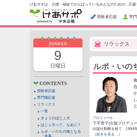
けあサポは、介護・福祉でがんばっているみんなのための、応援
受験者応援
専門
リラックス
2026年8月
9
ルポ・いの
日曜日
CONTENTS
受験者応援
専門職応援
リラックス
一覧
きょうのほじょ犬
プロフィール
下平貴子(出版プロデュー
ほじょ犬って、なあに？
出版社勤務を経て、199
ルポ・いのちの糧となる
（続きを見る…）
「食事」