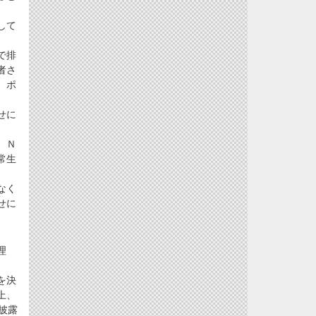
して
で排
者さ
、ポ
せに
、Ｎ
常生
なく
せに
理
を決
上、
披露