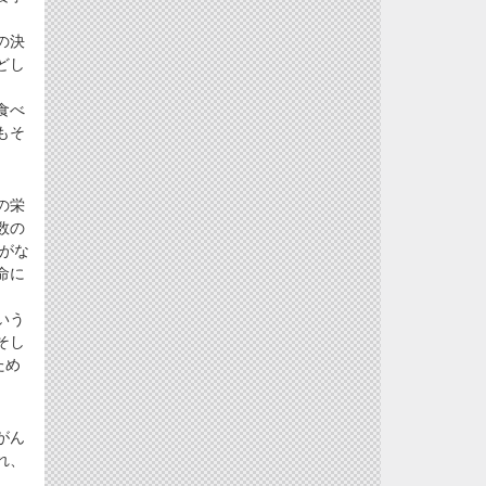
の決
どし
食べ
もそ
の栄
数の
力がな
命に
いう
そし
ため
がん
れ、