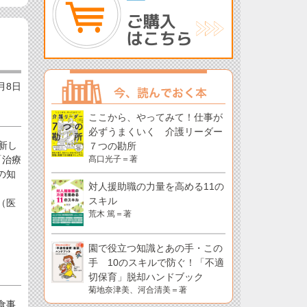
7月8日
ここから、やってみて！仕事が
必ずうまくいく 介護リーダー
新し
７つの勘所
「治療
髙口光子＝著
の知
対人援助職の力量を高める11の
スキル
（医
荒木 篤＝著
園で役立つ知識とあの手・この
手 10のスキルで防ぐ！「不適
切保育」脱却ハンドブック
菊地奈津美、河合清美＝著
食事