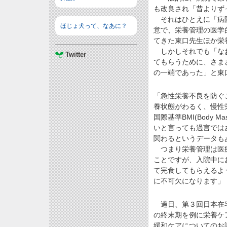
も改良され「昔よりず
それはひとえに「病院
ほじょ犬って、なあに？
意で、栄養管理の医学
てきた東口先生ほか栄
しかしそれでも「なお
Twitter
てもらうために、さま
の一端であった」と東
「急性栄養不良を防ぐ
養状態がわるく、慢性
国際基準BMI(Body 
いと言っても過言では
関わるというデータも
つまり栄養管理は医療
ことですが、入院中に
て完食してもらえるよ
に不可欠になります」
過日、第３回日本在宅
の終末期を例に栄養ケ
緩和ケアについてのお