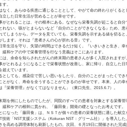
ます。
なく、あらゆる疾患に通じることとして、やがて命の終わりがくると
自立した日常生活が営めることが幸せです。
がとれることは、その根本にある。なぜなら栄養失調が起こると自分
とれない、咳がとまらないなど『自分のことができなくなる』ため、患
れてしまうから。データを見ていても、栄養失調を示すある値を切ると
がします。それは『患者さんの心が折れる音』です。
常生活を守り、失望の時間はできるだけ短く。『いきいきと生き、幸
。緩和ケアの中で栄養管理を行なう意義はそこにあります。
は、余命を知らされたがんの終末期の患者さんが多く入院されますが
事がとれるようになることで栄養状態が改善し、家に帰り、自立した日
を超えています。
としても、感染症で苦しい思いをしたり、自分のことがまったくでき
ことがなく、寿命を全うすることができるのが幸せです。本来、人の幸
『栄養管理』がなくてはなりません」（東口先生、2015.6.7）。
期を例にしたものでしたが、同院のすべての患者を対象とする栄養管
、緩和ケアの根幹に貫かれ、「藤田食」開発の礎となったお考えです。
になった「藤田食」は、ＮＳＴが個々の患者の栄養状態に適した献立
技術「NST支援システム（Kokuran NST：グリーム社）」を導入した
さを高める調理体制も刷新したもの。次回、６月19日に開催された完成