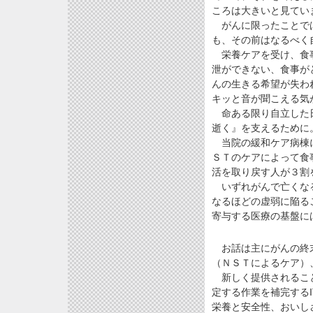
ころは大きいと見てい
がんに限ったことでは
も、その前はなるべく
栄養ケアを受け、食事
泄ができない、食事が
んの生きる希望が失わ
キッと音が聞こえる気
命ある限り自立した日
逝く』を支えるために
当院の緩和ケア病棟に
ＳＴのケアによって食
活を取り戻す人が３割
いずれがんで亡くなる
なるほどの虚弱に陥る
寄与する医療の基盤には
お話は主にがんの終末
（ＮＳＴによるケア）
新しく提供されること
定する作業を補完するIT
栄養と安全性、おいし