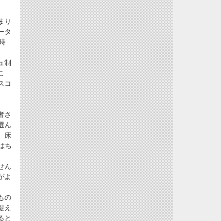
まり
ータ
時
ュ制
こ
スコ
者さ
選ん
、床
はち
せん
がよ
もの
捉え
ると