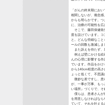
「がんの終末期におい
相関しないが、倦怠感
からも明らかです。つ
に、治療の可能性を広
そこで、藤田保健衛生
度を設けています。コ
と。どんな些細なこと
ールの回数も激減しま
また訴えを待たず、居
例えば壁にかける絵画
んの心理に影響する作
でいます。作品をかけ
から140cm程度の
ょっと低くて、不思議
微妙な差ですし、患者
が、一事が万事、もっ
い場所』づくりで、そ
僕らは、患者さんが病
を用意しなければなら
ていて、それを叶える