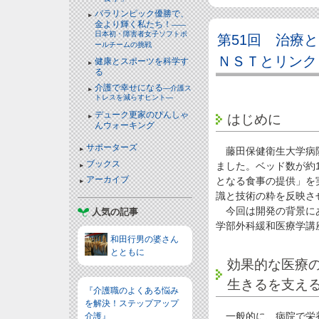
パラリンピック優勝で、
金より輝く私たち！
――
日本初・障害者女子ソフトボ
第51回 治療
ールチームの挑戦
ＮＳＴとリンク
健康とスポーツを科学す
る
介護で幸せになる
―介護ス
トレスを減らすヒント―
デューク更家のぴんしゃ
はじめに
んウォーキング
サポーターズ
藤田保健衛生大学病院
ブックス
ました。ベッド数が約1
アーカイブ
となる食事の提供」を
識と技術の粋を反映さ
今回は開発の背景にあ
人気の記事
学部外科緩和医療学講
和田行男の婆さん
とともに
効果的な医療
生きるを支え
『介護職のよくある悩み
を解決！ステップアップ
一般的に、病院で栄養
介護』