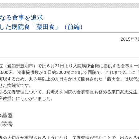
となる食事を追求
した病院食「藤田食」（前編）
2015年
（愛知県豊明市）では６月21日より入院病棟全床に提供する食事を一
500床、食事提供数が１日約3000食にのぼる同院で、これまで以上に
実現するため、丸３年以上の月日をかけて開発された「藤田食」は現代
せた病院食です。
る栄養管理について、お考えを同院の食養部長も務める東口髙志先生
座教授）にうかがいました。
の基盤
る栄養
の大切さが重視されるようになり、栄養管理が進むことで、出される