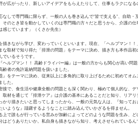
野が広がったり、新しいアイデアをもらえたりして、仕事もラクになる
なしで専門職に限らず、一般の人も巻き込んで“皆で支える”、自助・
。そのとき皆を動かしていくのは専門職の方々だと思うから、介護の仕
は感じています」（くさか先生）
描きながら学び、変わっていくといいます。現在、「ヘルプマン！！
まな取材で知り得た「排泄の問題」をテーマに決め、描き方も本作品初
んでいるそうです。
『ヘルプマン！！ 高齢ドライバー編』は一般の方からも関心が高い問題
高齢者の免許返納問題を扱いました。
』をテーマに決め、従来以上に多角的に取り上げるために初めてオム
ました。
接で、食生活や健康全般の問題とも深く関わり、極めて個人的な、デ
。取材を通じて『排泄ケア』は介護の基本にあることだと知り、リアリ
っかり描きたいと思ってしまったから、一般の元気な人は、『知ってお
たいような』躊躇するようなことに踏み込んでいかざるを得ません。
上で誰もが行っている営みが加齢によってどのような問題を生み、ど
分はどうありたいか。私自身も描きながら知り、考えさせられているん