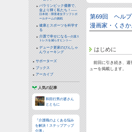
パラリンピック優勝で、
金より輝く私たち！
――
日本初・障害者女子ソフトボ
第69回 ヘル
ールチームの挑戦
漫画家・くさか
健康とスポーツを科学す
る
介護で幸せになる
―介護ス
トレスを減らすヒント―
デューク更家のぴんしゃ
はじめに
んウォーキング
サポーターズ
前回に引き続き、週刊
ブックス
ューを掲載します。
アーカイブ
人気の記事
和田行男の婆さん
とともに
『介護職のよくある悩み
を解決！ステップアップ
介護』