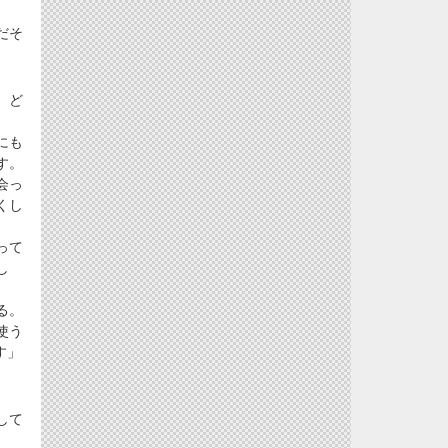
だそ
、ど
にも
す。
会っ
くし
って
し
る。
使う
す」
して