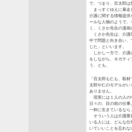
で、つまり、百太郎は
まっすぐゆえに暴走し
介護に関する情報提供
ールな人物のようで、
く、くさか先生の漫画
くさか先生は、介護現
中で問題と向き合い、
じた」といいます。
しかし一方で、介護の
をしながら、ネガティ
う、とも。
「百太郎も仁も、取材
太郎や仁のモデルがい
ありません。
現実には１人の人の中
日々の、目の前の仕事
一杯に生きているなら
そういう人は介護業界
いる人には、どんな仕
いていいことを忘れな