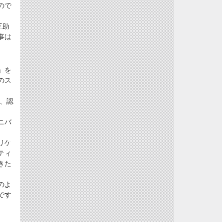
ので
互助
事は
」を
のス
、認
ニバ
リケ
ティ
きた
のよ
です