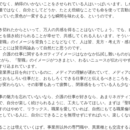
なく、納得のいかないことをさせられている人はいっぱいいます。し
価ではなく、自分としてどうか、たとえ些細なことでも命を使って言動
っていた景色が一変するような瞬間を味わえる、というのです。
き切れたからといって、万人の共感を得ることはないでしょう。でも、
とを描き続けられることが幸せで、共感してくれる人もいます。そうい
聖職』のイメージを背負うことなどなくて、人は皆、見方・考え方・感
ことには賛否両論あって自然だと思うのです。
介護の仕事に関するネガティブイメージはなかなか払拭し難いものが
ながら、『聖職』のイメージがつきまとい、わるいニュースが伝わりや
すり込まれています。
業界は目を向けているのに、メディアの理解が遅れていて、メディア
とおもしろい仕事だと、おもしろくできる仕事だと伝えるべきところを
が変わらない。その影響もあって疲弊し、閉塞感をもっている人も少な
の魅力を忘れていないなら、介護の仕事が好きなら、あまりネガティ
で、自分が楽しく続けられるように、工夫してみてほしい。まずは『聖
すのはやめて、リラックス。職業を愛していれば、自然にもてる職業倫
としている人に、自分にできることを無理せずにすればいい。楽しくな
ことは増えていくはず。事業所以外の専門職や、異業種とも交流する