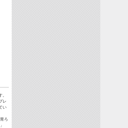
す。
プレ
てい
胃ろ
」