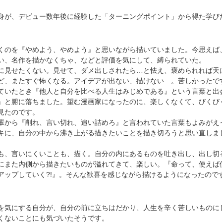
が、デビュー数年後に経験した「ターニングポイント」から得た学び
くのを『やめよう、やめよう』と思いながら描いていました。今思えば
い、名作を描かなくちゃ、などと評価を気にして、縛られていた。
見せたくない。見せて、ダメ出しされたら…と怯え、褒められれば天
ど、またすぐ怖くなる。アイデアが出ない、描けない…。苦しかったで
いたとき『他人と自分を比べる人生はみじめである』という言葉と出
』と腑に落ちました。望む漫画家になったのに、楽しくなくて、びくび
見たのです。
から『削れ、言い切れ、追い詰めろ』と言われていた言葉もよみがえ
キに、自分の中から沸き上がる描きたいことを描き切ろうと思い直しま
、言いにくいことも、描く。自分の内にあるものを吐き出し、出し切
にまた内側から描きたいものが溢れてきて、楽しい。『命って、使えば
アップしていく?!』。そんな歓喜を感じながら描けるようになったので
気にする自分が、自分の前に立ちはだかり、人生を辛く苦しいものに
くないことにも気づいたそうです。