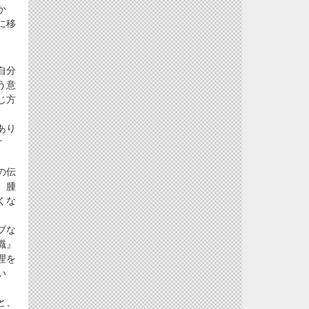
か
に移
自分
う意
じ方
あり
す
の伝
、腫
くな
ブな
職』
理を
い
と、