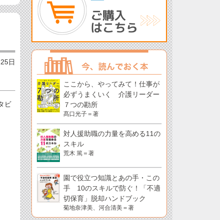
月25日
ここから、やってみて！仕事が
必ずうまくいく 介護リーダー
タビ
７つの勘所
髙口光子＝著
対人援助職の力量を高める11の
スキル
荒木 篤＝著
園で役立つ知識とあの手・この
手 10のスキルで防ぐ！「不適
切保育」脱却ハンドブック
菊地奈津美、河合清美＝著