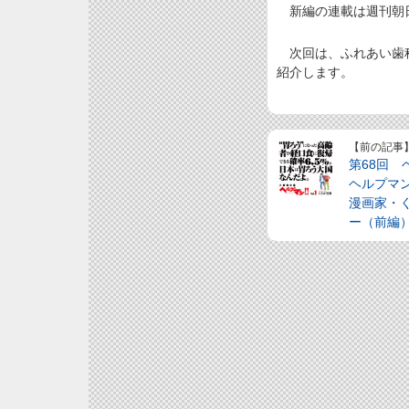
新編の連載は週刊朝日2
次回は、ふれあい歯科
紹介します。
【前の記事
第68回
ヘルプ
漫画家・
ー（前編