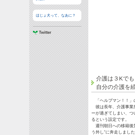
ほじょ犬って、なあに？
Twitter
介護は３Kで
自分の介護を
「ヘルプマン！！」の
彼は長年、介護事業所
ーが過ぎてしまい、つ
るという設定です。
週刊朝日への移籍後第
う外し”に奔走しまし