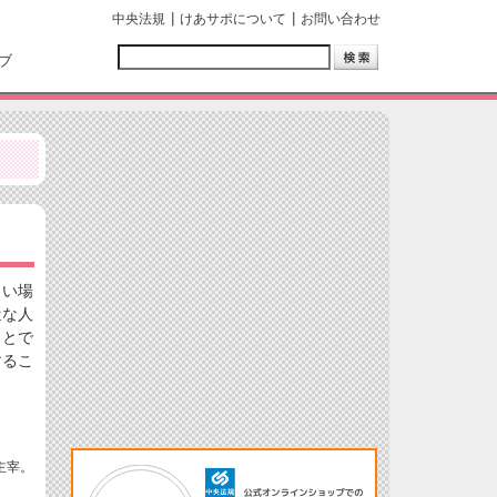
中央法規
けあサポについて
お問い合わせ
ブ
しい場
近な人
ことで
するこ
主宰。