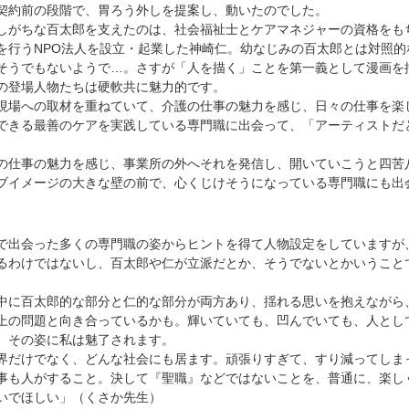
契約前の段階で、胃ろう外しを提案し、動いたのでした。
がちな百太郎を支えたのは、社会福祉士とケアマネジャーの資格をも
を行うNPO法人を設立・起業した神崎仁。幼なじみの百太郎とは対照的
そうでもないようで…。さすが「人を描く」ことを第一義として漫画を
の登場人物たちは硬軟共に魅力的です。
場への取材を重ねていて、介護の仕事の魅力を感じ、日々の仕事を楽
できる最善のケアを実践している専門職に出会って、「アーティストだ
仕事の魅力を感じ、事業所の外へそれを発信し、開いていこうと四苦
ブイメージの大きな壁の前で、心くじけそうになっている専門職にも出
で出会った多くの専門職の姿からヒントを得て人物設定をしていますが
るわけではないし、百太郎や仁が立派だとか、そうでないとかいうこと
に百太郎的な部分と仁的な部分が両方あり、揺れる思いを抱えながら
上の問題と向き合っているかも。輝いていても、凹んでいても、人とし
、その姿に私は魅了されます。
だけでなく、どんな社会にも居ます。頑張りすぎて、すり減ってしま
事も人がすること。決して『聖職』などではないことを、普通に、楽し
いでほしい」（くさか先生）