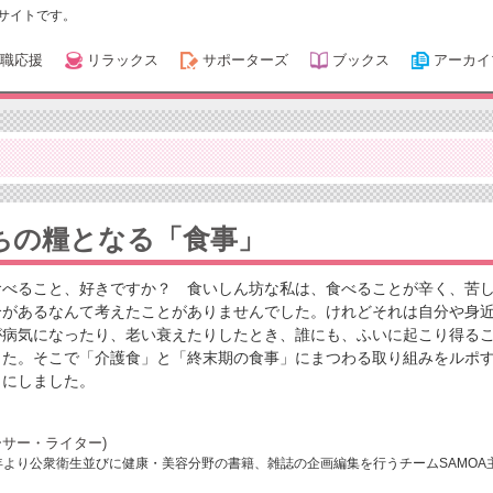
サイトです。
職応援
リラックス
サポーターズ
ブックス
アーカイ
ちの糧となる「食事」
食べること、好きですか？ 食いしん坊な私は、食べることが辛く、苦
合があるなんて考えたことがありませんでした。けれどそれは自分や身
が病気になったり、老い衰えたりしたとき、誰にも、ふいに起こり得る
した。そこで「介護食」と「終末期の食事」にまつわる取り組みをルポ
とにしました。
サー・ライター)
4年より公衆衛生並びに健康・美容分野の書籍、雑誌の企画編集を行うチームSAMOA