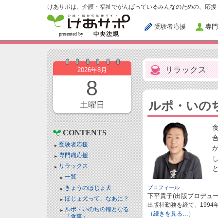
けあサポは、介護・福祉でがんばっているみんなのための、応援
受験者応援
専門
リラックス
2026年8月
8
ルポ・いの
土曜日
CONTENTS
受験者応援
専門職応援
リラックス
一覧
きょうのほじょ犬
プロフィール
下平貴子(出版プロデュー
ほじょ犬って、なあに？
出版社勤務を経て、199
ルポ・いのちの糧となる
（続きを見る…）
「食事」