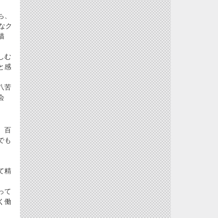
ち、
なク
描
しむ
と感
八苦
会
、百
でも
、
て精
って
く働