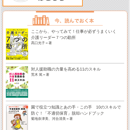
ここから、やってみて！仕事が必ずうまくいく
介護リーダー７つの勘所
髙口光子＝著
対人援助職の力量を高める11のスキル
荒木 篤＝著
園で役立つ知識とあの手・この手 10のスキルで
防ぐ！「不適切保育」脱却ハンドブック
菊地奈津美、河合清美＝著