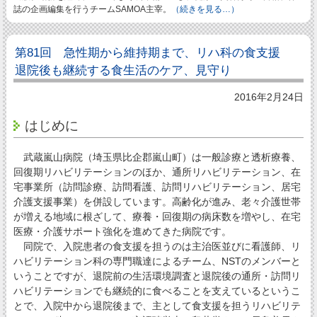
誌の企画編集を行うチームSAMOA主宰。
（続きを見る…）
第81回 急性期から維持期まで、リハ科の食支援
退院後も継続する食生活のケア、見守り
2016年2月24日
はじめに
武蔵嵐山病院（埼玉県比企郡嵐山町）は一般診療と透析療養、
回復期リハビリテーションのほか、通所リハビリテーション、在
宅事業所（訪問診療、訪問看護、訪問リハビリテーション、居宅
介護支援事業）を併設しています。高齢化が進み、老々介護世帯
が増える地域に根ざして、療養・回復期の病床数を増やし、在宅
医療・介護サポート強化を進めてきた病院です。
同院で、入院患者の食支援を担うのは主治医並びに看護師、リ
ハビリテーション科の専門職達によるチーム、NSTのメンバーと
いうことですが、退院前の生活環境調査と退院後の通所・訪問リ
ハビリテーションでも継続的に食べることを支えているというこ
とで、入院中から退院後まで、主として食支援を担うリハビリテ