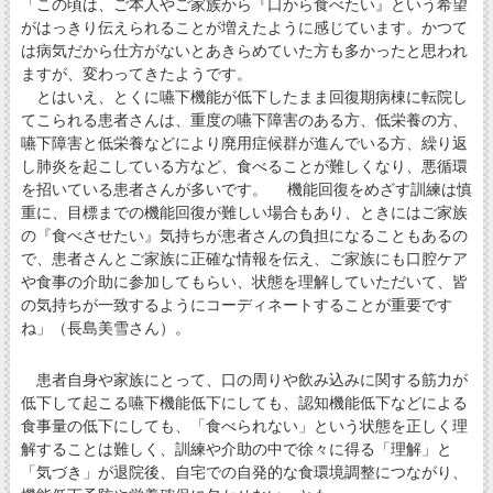
「この頃は、ご本人やご家族から『口から食べたい』という希望
がはっきり伝えられることが増えたように感じています。かつて
は病気だから仕方がないとあきらめていた方も多かったと思われ
ますが、変わってきたようです。
とはいえ、とくに嚥下機能が低下したまま回復期病棟に転院し
てこられる患者さんは、重度の嚥下障害のある方、低栄養の方、
嚥下障害と低栄養などにより廃用症候群が進んでいる方、繰り返
し肺炎を起こしている方など、食べることが難しくなり、悪循環
を招いている患者さんが多いです。 機能回復をめざす訓練は慎
重に、目標までの機能回復が難しい場合もあり、ときにはご家族
の『食べさせたい』気持ちが患者さんの負担になることもあるの
で、患者さんとご家族に正確な情報を伝え、ご家族にも口腔ケア
や食事の介助に参加してもらい、状態を理解していただいて、皆
の気持ちが一致するようにコーディネートすることが重要です
ね」（長島美雪さん）。
患者自身や家族にとって、口の周りや飲み込みに関する筋力が
低下して起こる嚥下機能低下にしても、認知機能低下などによる
食事量の低下にしても、「食べられない」という状態を正しく理
解することは難しく、訓練や介助の中で徐々に得る「理解」と
「気づき」が退院後、自宅での自発的な食環境調整につながり、