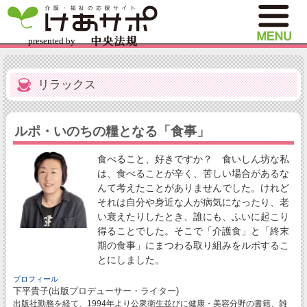
リラックス
ルポ・いのちの糧となる「食事」
食べること、好きですか？ 食いしん坊な私
は、食べることが辛く、苦しい場合があるな
んて考えたことがありませんでした。けれど
それは自分や身近な人が病気になったり、老
い衰えたりしたとき、誰にも、ふいに起こり
得ることでした。そこで「介護食」と「終末
期の食事」にまつわる取り組みをルポするこ
とにしました。
プロフィール
下平貴子(出版プロデューサー・ライター)
出版社勤務を経て、1994年より公衆衛生並びに健康・美容分野の書籍、雑