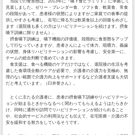
当院での食形態は、2013年に『嚥下食ピラミッド』に準拠して
見直しました。ゼリー・ブレンダー食、ソフト食、軟菜食、常食
の段階があって、患者様の状態によりますがご家庭での食事の提
供しやすさも考慮し、在宅に帰る方は軟菜食以上の回復をめざし
ます（退院後も多くの方はリハビリテーションを続けます。摂食
嚥下訓練に限りません）。
摂食嚥下訓練は、嚥下機能の評価後、段階的に食形態をアップ
して行なっていきますが、患者さんによって体力、咀嚼力、義歯
の状態、身体リハビリテーションの影響を考慮し、安全第一に、
チームの総合判断で進めていきます。
食支援は、食べる機能のケアだけではなく、退院後の生活を考
慮した食環境全般のケアが必要で、介護者の介護力を見極め、無
理のない範囲で介護力向上をサポートするなど介護者支援も大切
だと考えています」（臼井誉さん）。
とくに主たる介護者に、患者の摂食嚥下訓練やリハビリテーシ
ョンが始まるときからなるべく関わってもらえるようはたらきか
け、同時に通所や訪問でリハビリテーションが続けられること
や、社会的サービスの利用法なども伝えて、在宅医療・介護の不
安を緩和する努力をしているそうです。