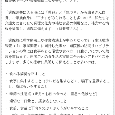
機能低下予防や栄養確保に欠かせない、とも。
「退院調整に入る頃には『理解』と『気づき』から患者さん自
身、ご家族自身に『工夫』がみられることも多いので、私たちは
介護力に合わせて調理の仕方や補助食品の利用など、補完する情
報を提供し、退院に備えます」（臼井誉さん）。
退院前に理学療法士や作業療法士が中心となって行う生活環境
調査（主に家屋調査）に同行した際や、退院後の訪問リハビリテ
ーションの際には食事をとる環境や食べ方、口腔ケアについて助
言を重ねます。患者ごとの食生活の実情に合わせたアドバイスを
しますが、多くの患者に共通して伝えることが多いのは、
・ 食べる姿勢を正すこと
・ 食事に集中すること（テレビを消すなど）、嚥下を意識するこ
と、咳ばらいをすること
・ 季節の注意点（正月のお餅の食べ方、窒息の危険など）
・ 適切な一口量と、掻き込まないこと
・ 食前、食後に下向きのぶくぶくうがいをすること