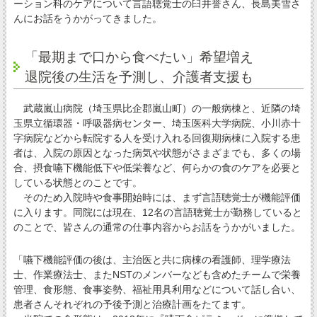
ーション科のケアについて言語聴覚士の臼井誉さん、長島美雪さ
んにお話をうかがってきました。
「最期まで口から食べたい」希望増え
退院後の生活を予測し、介護者支援も
武蔵嵐山病院（埼玉県比企郡嵐山町）の一般病棟と、近隣の埼
玉県立循環器・呼吸器病センター、埼玉医科大学病院、小川赤十
字病院などから転院する人を受け入れる回復期病棟に入院する患
者は、入院の原因となった病気や状態がさまざまでも、多くの場
合、摂食嚥下機能低下や低栄養など、何らかの食のケアを必要と
している状態とのことです。
そのため入院時や食事開始時には、まず言語聴覚士が機能評価
に入ります。同院には現在、12名の言語聴覚士が勤務していると
のことで、皆さんの通常の仕事内容からお話をうかがいました。
「嚥下機能評価の後は、主治医と共に病棟の看護師、理学療法
士、作業療法士、またNSTのメンバーなども含めたチームで栄養
管理、食形態、食事姿勢、福祉用具利用などについて話し合い、
患者さんそれぞれの予後予測と治療計画をたてます。