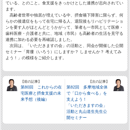
ている、とのこと。食支援をきっかけとした連携が志向されてい
ます。
高齢者世帯や独居が増えている中、摂食嚥下障害に限らず、何
らかの後遺症をもって在宅に帰る人、退院後もリハビリテーショ
ンを要す人がほとんどとうかがって、筆者も一市民として医療・
歯科医療・介護者と共に、地域（市民）も高齢者の生活を見守る
連携に加わる必要を再確認しました。
次回は、「いただきますの会」の活動と、同会が開催した公開
セミナー「胃瘻（いろう）にしますか？ しませんか？ 考えてみ
よう！」の模様をご紹介します。
【前の記事】
【次の記事】
第80回 これからの在
第82回 多摩地域全体
宅医療と摂食支援の未
で「口から食べる」を
来予想（後編）
支えよう！
「いただきますの会」
活動と丸山道生先生公
開セミナー