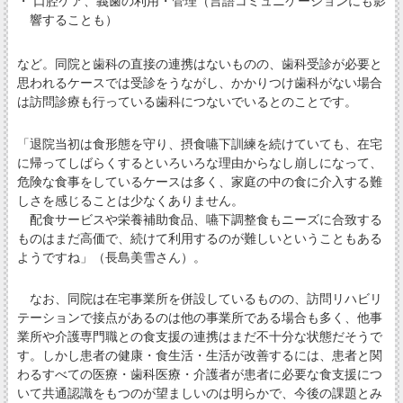
・ 口腔ケア、義歯の利用・管理（言語コミュニケーションにも影
響することも）
など。同院と歯科の直接の連携はないものの、歯科受診が必要と
思われるケースでは受診をうながし、かかりつけ歯科がない場合
は訪問診療も行っている歯科につないでいるとのことです。
「退院当初は食形態を守り、摂食嚥下訓練を続けていても、在宅
に帰ってしばらくするといろいろな理由からなし崩しになって、
危険な食事をしているケースは多く、家庭の中の食に介入する難
しさを感じることは少なくありません。
配食サービスや栄養補助食品、嚥下調整食もニーズに合致する
ものはまだ高価で、続けて利用するのが難しいということもある
ようですね」（長島美雪さん）。
なお、同院は在宅事業所を併設しているものの、訪問リハビリ
テーションで接点があるのは他の事業所である場合も多く、他事
業所や介護専門職との食支援の連携はまだ不十分な状態だそうで
す。しかし患者の健康・食生活・生活が改善するには、患者と関
わるすべての医療・歯科医療・介護者が患者に必要な食支援につ
いて共通認識をもつのが望ましいのは明らかで、今後の課題とみ