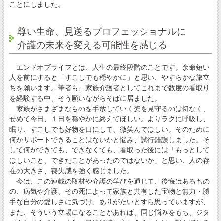
ことにしました。
尊い生命、見送るプロフェッショナルに
介護の未来を変える可能性を感じる
エンドオブライフとは、人生の最終段階のことです。余命短い
人を前にすると「すこしでも穏やかに」と思い、やすらかな旅立
ちを願います。筆者も、家族介護者としてこれまで数度の看取り
を経験する中、そう願いながらそばに居ました。
家族がさまざまなものを手放していく姿を見守るのは切なく、
せめて今日、１日を穏やかに終えてほしい。よりラクに呼吸し、
眠り、すこしでも好物を口にして、微笑んでほしい。そのために
何かサポートできることはないかと悩み、試行錯誤しました。そ
して何ができても、できなくても、看取った後には「もっとして
ほしいこと、できたことがあったのではないか」と思い、人の存
在の大きさ、喪失感を強く感じました。
今は、この連載の取材や介護の学びを通じて、後悔はあるもの
の、病気や介護、その死によって家族と共有した宝物と無力・勝
手な自分の愛しさに気づけ、ありがたいとすら思っていますが、
また、そういう立場になることがあれば、同じ悩みをもち、ジタ