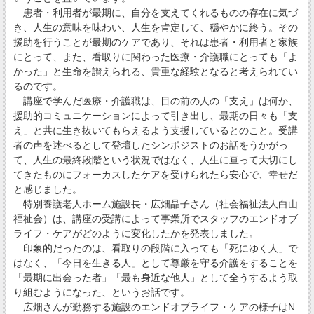
患者・利用者が最期に、自分を支えてくれるものの存在に気づ
き、人生の意味を味わい、人生を肯定して、穏やかに終う。その
援助を行うことが最期のケアであり、それは患者・利用者と家族
にとって、また、看取りに関わった医療・介護職にとっても「よ
かった」と生命を讃えられる、貴重な経験となると考えられてい
るのです。
講座で学んだ医療・介護職は、目の前の人の「支え」は何か、
援助的コミュニケーションによって引き出し、最期の日々も「支
え」と共に生き抜いてもらえるよう支援しているとのこと。受講
者の声を述べるとして登壇したシンポジストのお話をうかがっ
て、人生の最終段階という状況ではなく、人生に亘って大切にし
てきたものにフォーカスしたケアを受けられたら安心で、幸せだ
と感じました。
特別養護老人ホーム施設長・広畑晶子さん（社会福祉法人白山
福祉会）は、講座の受講によって事業所でスタッフのエンドオブ
ライフ・ケアがどのように変化したかを発表しました。
印象的だったのは、看取りの段階に入っても「死にゆく人」で
はなく、「今日を生きる人」として尊厳を守る介護をすることを
「最期に出会った者」「最も身近な他人」として全うするよう取
り組むようになった、というお話です。
広畑さんが勤務する施設のエンドオブライフ・ケアの様子はN