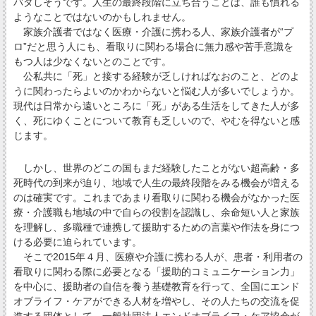
バタしそうです。人生の最終段階に立ち合うことは、誰も慣れる
ようなことではないのかもしれません。
家族介護者ではなく医療・介護に携わる人、家族介護者が“プ
ロ”だと思う人にも、看取りに関わる場合に無力感や苦手意識を
もつ人は少なくないとのことです。
公私共に「死」と接する経験が乏しければなおのこと、どのよ
うに関わったらよいのかわからないと悩む人が多いでしょうか。
現代は日常から遠いところに「死」がある生活をしてきた人が多
く、死にゆくことについて教育も乏しいので、やむを得ないと感
じます。
しかし、世界のどこの国もまだ経験したことがない超高齢・多
死時代の到来が迫り、地域で人生の最終段階をみる機会が増える
のは確実です。これまであまり看取りに関わる機会がなかった医
療・介護職も地域の中で自らの役割を認識し、余命短い人と家族
を理解し、多職種で連携して援助するための言葉や作法を身につ
ける必要に迫られています。
そこで2015年４月、医療や介護に携わる人が、患者・利用者の
看取りに関わる際に必要となる「援助的コミュニケーション力」
を中心に、援助者の自信を養う基礎教育を行って、全国にエンド
オブライフ・ケアができる人材を増やし、その人たちの交流を促