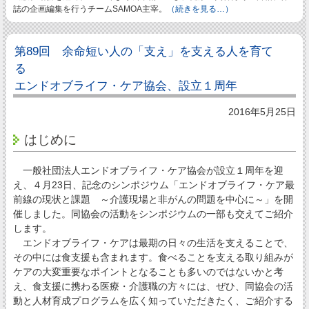
誌の企画編集を行うチームSAMOA主宰。
（続きを見る…）
第89回 余命短い人の「支え」を支える人を育て
る
エンドオブライフ・ケア協会、設立１周年
2016年5月25日
はじめに
一般社団法人エンドオブライフ・ケア協会が設立１周年を迎
え、４月23日、記念のシンポジウム「エンドオブライフ・ケア最
前線の現状と課題 ～介護現場と非がんの問題を中心に～」を開
催しました。同協会の活動をシンポジウムの一部も交えてご紹介
します。
エンドオブライフ・ケアは最期の日々の生活を支えることで、
その中には食支援も含まれます。食べることを支える取り組みが
ケアの大変重要なポイントとなることも多いのではないかと考
え、食支援に携わる医療・介護職の方々には、ぜひ、同協会の活
動と人材育成プログラムを広く知っていただきたく、ご紹介する