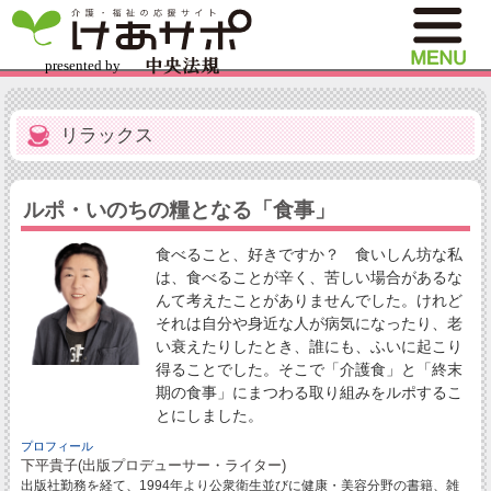
リラックス
ルポ・いのちの糧となる「食事」
食べること、好きですか？ 食いしん坊な私
は、食べることが辛く、苦しい場合があるな
んて考えたことがありませんでした。けれど
それは自分や身近な人が病気になったり、老
い衰えたりしたとき、誰にも、ふいに起こり
得ることでした。そこで「介護食」と「終末
期の食事」にまつわる取り組みをルポするこ
とにしました。
プロフィール
下平貴子(出版プロデューサー・ライター)
出版社勤務を経て、1994年より公衆衛生並びに健康・美容分野の書籍、雑