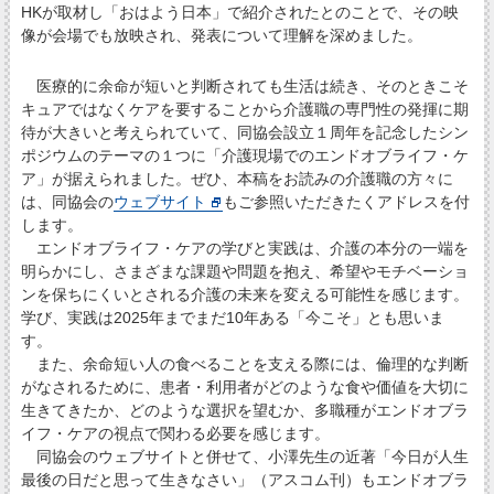
HKが取材し「おはよう日本」で紹介されたとのことで、その映
像が会場でも放映され、発表について理解を深めました。
医療的に余命が短いと判断されても生活は続き、そのときこそ
キュアではなくケアを要することから介護職の専門性の発揮に期
待が大きいと考えられていて、同協会設立１周年を記念したシン
ポジウムのテーマの１つに「介護現場でのエンドオブライフ・ケ
ア」が据えられました。ぜひ、本稿をお読みの介護職の方々に
は、同協会の
ウェブサイト
もご参照いただきたくアドレスを付
します。
エンドオブライフ・ケアの学びと実践は、介護の本分の一端を
明らかにし、さまざまな課題や問題を抱え、希望やモチベーショ
ンを保ちにくいとされる介護の未来を変える可能性を感じます。
学び、実践は2025年までまだ10年ある「今こそ」とも思いま
す。
また、余命短い人の食べることを支える際には、倫理的な判断
がなされるために、患者・利用者がどのような食や価値を大切に
生きてきたか、どのような選択を望むか、多職種がエンドオブラ
イフ・ケアの視点で関わる必要を感じます。
同協会のウェブサイトと併せて、小澤先生の近著「今日が人生
最後の日だと思って生きなさい」（アスコム刊）もエンドオブラ