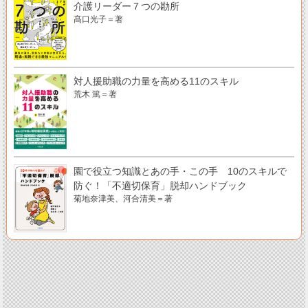
介護リーダー７つの勘所
髙口光子＝著
対人援助職の力量を高める11のスキル
荒木 篤＝著
園で役立つ知識とあの手・この手 10のスキルで
防ぐ！「不適切保育」脱却ハンドブック
菊地奈津美、河合清美＝著