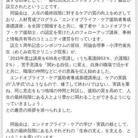
進する団体として、一般社団法人エンドオブライフ・ケア協会が
設立されたということです。
同協会は、人生の最終段階に対するケアの質の向上をめざして
おり、人材育成プログラム「エンドオブライフ・ケア援助者養成
基礎講座」を全国で開催すると共に、修了者や「エンドオブライ
フ・ケア援助士」の認定を受けた人のフォローアップ講座、事例
と情報共有等のコミュニティ運営を行っています。
設立１周年記念シンポジウムの冒頭、同協会理事・小澤竹俊先
生（めぐみ在宅クリニック院長）が、
「2015年度は講座を636名が受講し（うち看護師53％、介護職2
2％）、苦手意識を『関わる自信』に変え、自身の職場で活かす
と共に、職場の仲間などにその意義を伝え始めました。
エンドオブライフ・ケア援助者養成基礎講座は、ケアの実践
の“入学式”のようなもので、修了して終わりではない。実践を重
ね、同じ意志をもつ地域の仲間と対話し、援助の質を高めて、人
生の最終段階にある人とより豊かに関わることができるようにな
っていきましょう」
との趣意の挨拶を述べられました。
同協会は、エンドオブライフ・ケアの学び・実践の核として、
人生の最終段階にある人それぞれの「生命の支え」を支える、と
いうことを置いています。