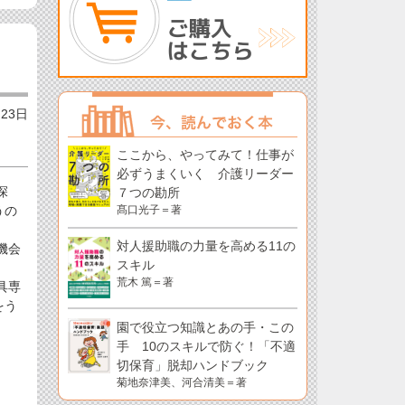
月23日
ここから、やってみて！仕事が
必ずうまくいく 介護リーダー
探
７つの勘所
うの
髙口光子＝著
対人援助職の力量を高める11の
機会
スキル
荒木 篤＝著
具専
をう
園で役立つ知識とあの手・この
手 10のスキルで防ぐ！「不適
切保育」脱却ハンドブック
菊地奈津美、河合清美＝著