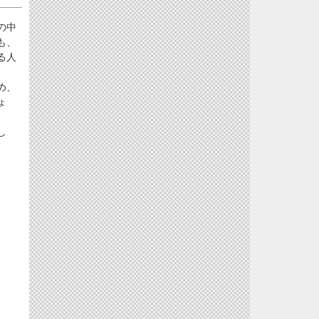
の中
も、
る人
め、
ょ
し