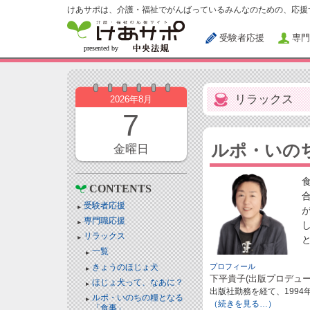
けあサポは、介護・福祉でがんばっているみんなのための、応援
受験者応援
専門
リラックス
2026年8月
7
ルポ・いの
金曜日
CONTENTS
受験者応援
専門職応援
リラックス
一覧
きょうのほじょ犬
プロフィール
下平貴子(出版プロデュー
ほじょ犬って、なあに？
出版社勤務を経て、199
ルポ・いのちの糧となる
（続きを見る…）
「食事」