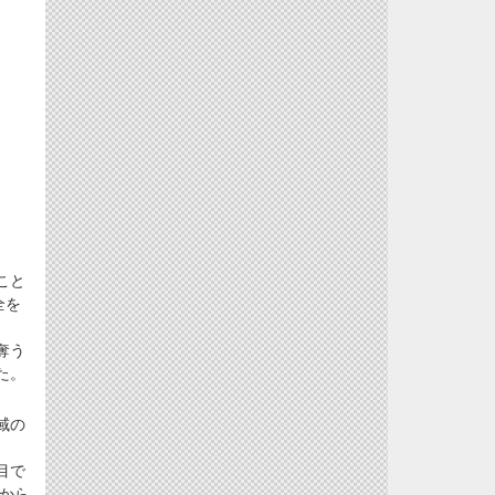
こと
全を
奪う
た。
域の
目で
から