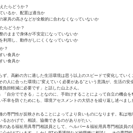
変えたらどうか？
えているか、配置は適当か
家の家具の高さなどが全般的に合わなくなっていないか
えたらどうか？
調整のままで身体が不安定になっていないか
ンを利用し、動作がしにくくなっていないか
うか？
やすい食具か
やすい食具か
ず、高齢の方に適した生活環境は思う以上のスピードで変化していく
その人に合った環境に“変えていく必要がある”という意識が、生活の安
護負担軽減に必要です」と話した山上さん。
「自分でできる」ことなのに、手助けすることによって自立の機会を
い不幸を防ぐためにも、環境アセスメントの大切さを繰り返し述べまし
種の専門性が反映されることによってより良いものになります。私は地
いるおかげで、相談、協働できるのがありがたい。
のある福祉用具専門相談員として、ヘルパー＆福祉用具専門相談員の
に心がけています。しかしPTや看護師など他職種に相談し、その専門性