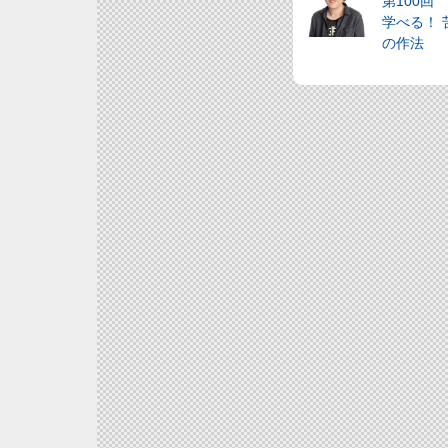
第100
学べる！
の作法