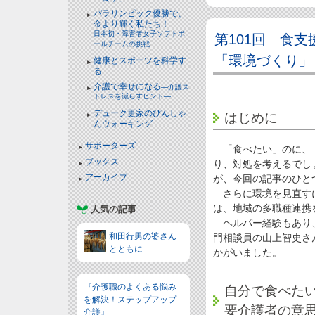
パラリンピック優勝で、
金より輝く私たち！
――
日本初・障害者女子ソフトボ
第101回 食
ールチームの挑戦
「環境づくり」
健康とスポーツを科学す
る
介護で幸せになる
―介護ス
トレスを減らすヒント―
デューク更家のぴんしゃ
はじめに
んウォーキング
サポーターズ
「食べたい」のに、「
ブックス
り、対処を考えるでし
アーカイブ
が、今回の記事のひと
さらに環境を見直すに
は、地域の多職種連携
人気の記事
ヘルパー経験もあり、
和田行男の婆さん
門相談員の山上智史さん
とともに
かがいました。
『介護職のよくある悩み
自分で食べた
を解決！ステップアップ
要介護者の意
介護』