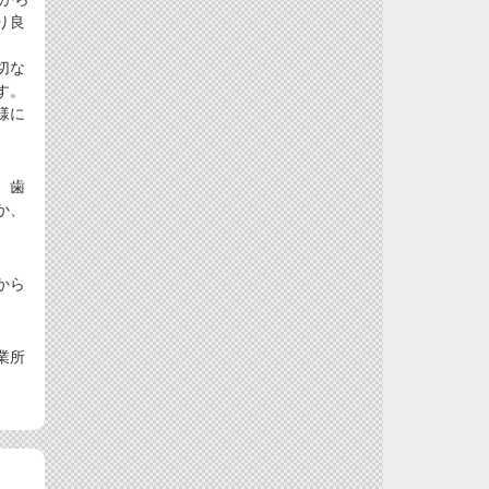
り良
切な
す。
様に
、歯
か、
から
業所
。