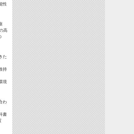
能性
座
の高
の
きた
維持
環境
合わ
科書
置