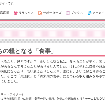
サイトです。
職応援
リラックス
サポーターズ
ブックス
アーカイ
ちの糧となる「食事」
食べること、好きですか？ 食いしん坊な私は、食べることが辛く、苦
合があるなんて考えたことがありませんでした。けれどそれは自分や身
が病気になったり、老い衰えたりしたとき、誰にも、ふいに起こり得る
した。そこで「介護食」と「終末期の食事」にまつわる取り組みをルポ
とにしました。
サー・ライター)
4年より公衆衛生並びに健康・美容分野の書籍、雑誌の企画編集を行うチームSAMOA