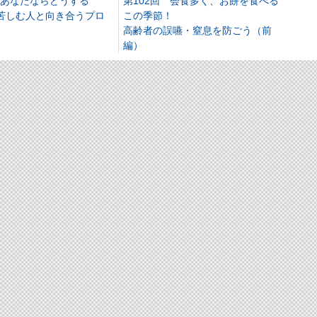
回 あなたならどうする
第102回 会食多く、お餅を食べる
 苦しむ人と向き合うプロ
この季節！
高齢者の誤嚥・窒息を防ごう（前
編）