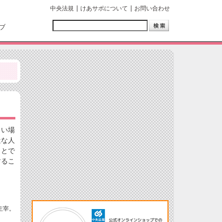
中央法規
けあサポについて
お問い合わせ
ブ
しい場
近な人
ことで
するこ
主宰。