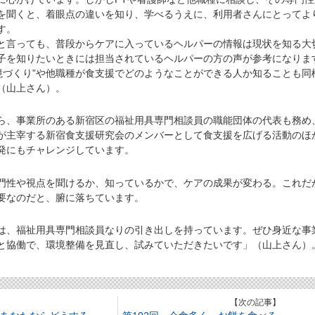
を聞くと、着眼点の違いを知り、学べるうえに、利用者さんにとってよ
す。
言っても、普段からケアに入っているヘルパーの情報は現状を知る大
子を知りたいときには担当されているヘルパーの方の声が参考になりま
境づくり”や他職種が食支援でどのようなことができる人か知ることも同
（山上さん）。
、事業所のある新宿区の福祉用具専門相談員の職能団体の代表も務め
が主宰する新宿食支援研究会のメンバーとして食支援を広げる活動のほ
発にもチャレンジしています。
門性や視点を聞けるか、知っているかで、ケアの成果が変わる。これだ
要なのだと、腑に落ちています。
、福祉用具専門相談員なりの引き出しを持っています。ぜひ身近な事
と協働で、環境整備を見直し、試みていただきたいです」（山上さん）
】
【次の記事】