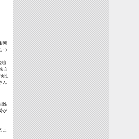
形態
もつ
登壇
来自
危険性
さん
能性
勢が
るこ