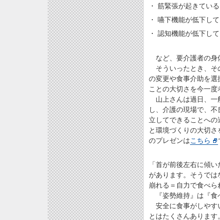
・ 筋緊張が起きている
・ 嚥下機能が低下し
・ 認知機能が低下し
など、要介護者の身体
そういったとき、その
の変更や食事介助を選
ことの大切さを今一度
山上さんは過日、一般
し、介護の現場で、不良
立してできることへの過
と環境づくりの大切さ
のプレゼンは
こちら
「首が前後左右に傾い
があります。そうでは
崩れる＝自力で食べら
『姿勢維持』は『食べ
安全に食事がしやすい
とはたくさんあります