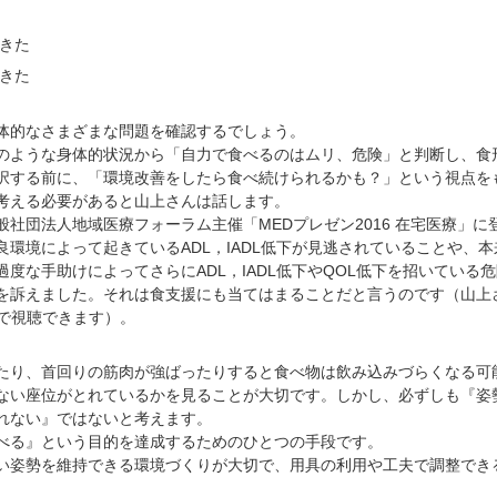
てきた
てきた
的なさまざまな問題を確認するでしょう。
ような身体的状況から「自力で食べるのはムリ、危険」と判断し、食
択する前に、「環境改善をしたら食べ続けられるかも？」という視点を
考える必要があると山上さんは話します。
社団法人地域医療フォーラム主催「MEDプレゼン2016 在宅医療」に
環境によって起きているADL，IADL低下が見逃されていることや、本
度な手助けによってさらにADL，IADL低下やQOL低下を招いている
を訴えました。それは食支援にも当てはまることだと言うのです（山上
で視聴できます）。
たり、首回りの筋肉が強ばったりすると食べ物は飲み込みづらくなる可
ない座位がとれているかを見ることが大切です。しかし、必ずしも『姿
れない』ではないと考えます。
る』という目的を達成するためのひとつの手段です。
姿勢を維持できる環境づくりが大切で、用具の利用や工夫で調整でき
。