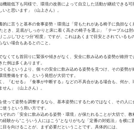
機能低下も同様で、環境の改善によって自立した活動が継続できる可
しいと思います」（山上さん）。
的に言うと基本の食事姿勢・環境は「背もたれがある椅子に負担なく
げたとき、足底がしっかりと床に着く高さの椅子を選ぶ」「テーブルは肘
りこぶし“ひとつ分”程度」ですが、これはあくまで目安とされているも
らない場合もあるとのこと。
でなくても首回りに緊張や傾きがなく、安全に飲み込める姿勢が維持で
きた例は多くあります。
くるというより、個々の安全に飲み込める姿勢を見つけ、その姿勢が
環境整備をする、という発想が大切です。
、『むせる』『食事が中断する』などの不具合がある場合も、何か、
ません」（山上さん）。
使って姿勢を調整するなら、基本姿勢にするためではなく、その人に
に使うという用い方です。
ぞれの「安全に飲み込める姿勢・環境」が保たれることが大切で、教
の経験から“こういう人にはこう”となりがちな「定番の対処法」を横に
に目を向けることが、まず必要だということです。具体的には、