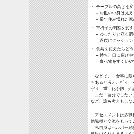
・ テーブルの高さを
– お皿の中身は見
– 長年住み慣れた
・ 車椅子の調整を変
– ゆったりと座る
– 過度にクッショ
・ 食具を変えたらど
– 持ち、口に運び
– 食べ物をすくい
などで、「食事に限ら
もあると考え、折々、
守り、重症化予防、介
まだ「自分でしたい」
など、誰も考えもしな
「アセスメントは多職
他職種と交流をもって
私自身はヘルパー経験
環境づくりを見るよう