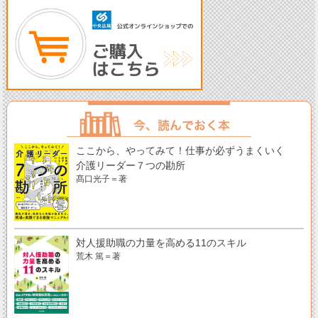
ここから、やってみて！仕事が必ずうまくいく
介護リーダー７つの勘所
髙口光子＝著
対人援助職の力量を高める11のスキル
荒木 篤＝著