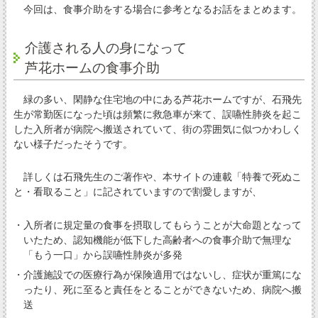
今回は、食事介助をする場合に参考となるお話をまとめます。
介護される人の身になって
芦花ホームの食事介助
緑の多い、閑静な住宅地の中にある芦花ホームですが、石飛先
生が常勤医になった頃は頻繁に救急車が来て、誤嚥性肺炎を起こ
した入所者が病院へ搬送されていて、街の雰囲気に似つかわしく
ない様子だったそうです。
詳しくは石飛先生のご著作や、本サイトの連載「特養で死ぬこ
と・看取ること」に記されていますので割愛しますが、
・入所者に規定量の食事を摂取してもらうことが大命題となって
いたため、認知機能が低下した高齢者への食事介助で無理な
「もう一口」から誤嚥性肺炎が多発
・介護施設での医療行為が保険適用ではないし、症状が重篤にな
ったり、死に至ると責任をとることができないため、病院へ搬
送