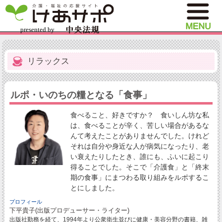
リラックス
ルポ・いのちの糧となる「食事」
食べること、好きですか？ 食いしん坊な私
は、食べることが辛く、苦しい場合があるな
んて考えたことがありませんでした。けれど
それは自分や身近な人が病気になったり、老
い衰えたりしたとき、誰にも、ふいに起こり
得ることでした。そこで「介護食」と「終末
期の食事」にまつわる取り組みをルポするこ
とにしました。
プロフィール
下平貴子(出版プロデューサー・ライター)
出版社勤務を経て、1994年より公衆衛生並びに健康・美容分野の書籍、雑