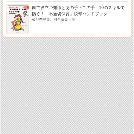
園で役立つ知識とあの手・この手 10のスキルで
防ぐ！「不適切保育」脱却ハンドブック
菊地奈津美、河合清美＝著