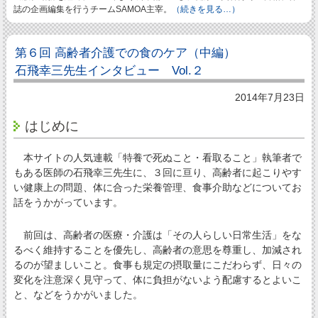
誌の企画編集を行うチームSAMOA主宰。
（続きを見る…）
第６回 高齢者介護での食のケア（中編）
石飛幸三先生インタビュー Vol.２
2014年7月23日
はじめに
本サイトの人気連載「特養で死ぬこと・看取ること」執筆者で
もある医師の石飛幸三先生に、３回に亘り、高齢者に起こりやす
い健康上の問題、体に合った栄養管理、食事介助などについてお
話をうかがっています。
前回は、高齢者の医療・介護は「その人らしい日常生活」をな
るべく維持することを優先し、高齢者の意思を尊重し、加減され
るのが望ましいこと。食事も規定の摂取量にこだわらず、日々の
変化を注意深く見守って、体に負担がないよう配慮するとよいこ
と、などをうかがいました。