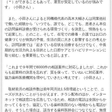
（＊）ができることもあって、運営が安定しているのが強みで
す」（小田さん）。
また、小田さんによると同機構代表の高木大輔さんは同業他社
で働いた経験から「いつでも、誰でも、どこでも、患者さん本位
の訪問歯科診療が受けられる環境づくり」を決意し、情熱をもっ
て起業した、とのこと。そして、在宅での療養・介護ではお口の
健康づくりが病気の予後、生活の質に大きく影響するとの考えか
ら、訪問診療では「起きている症状を治療するだけでなく、中長
期的な生活力向上を目的とした口腔ケアとリハビリテーションに
取り組む」を重要視していると話します。
「これまで９年間で8000件の相談案件に対応しましたが、これか
らも起業時の決意を忘れず、質を保って、ていねいに対応案件、
協力歯科医療機関を増やしていきたい考えです」（小田さん）。
取材前月の相談件数は前年同月比1.5倍増超ということで、ニ
ーズが大きいことがうかがえます。チラシ配布のほか、インター
ネットで相談窓口を広告しているため、相談の電話は全国からか
かってくるそう。協定している歯科医院のない地域からも電話が
あり、そうした場合は、該当する歯科医師会につなぐなど、無償