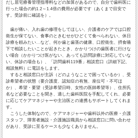
だし居宅療養管理指導料などの加算があるので、自分で歯科医に
行った場合の約1.2～1.4倍の費用が必要です（あくまで目安で
す。受診前に確認を）。
歯が痛い、入れ歯の修理をしてほしい、介護者のケアでは口腔
衛生が保てない、食事のときむせがひどくて食べられない、休日
診療を頼みたい…など、何か歯と歯茎の健康、口腔衛生、摂食嚥
下で相談したいことが起きたとき、かかりつけの歯医者に行けな
い場合（かかりつけ医がない、あっても訪問診療に対応していな
い、休診の場合も）、「訪問歯科119番」相談窓口（詳細下記、
相談無料）に電話をします。
すると相談窓口が主訴（どのようなことで困っているか）、受
診希望者の状態（要介護度、認知症の有無、座位可・不可ほ
か）、希望・要望（受診希望日時、女性の医師希望等）、住所氏
名など必要なことを聞き、適した歯科医院を手配してくれ、必要
に応じてケアマネジャーや主治医との連携もサポートしてくれま
す。
こうした体制なので、ケアマネジャーや歯科以外の医療・介護
スタッフ、障害者施設・介護施設職員から相談窓口に問い合わせ
があり、受診に至るケースも少なくありません。