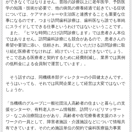
ができなくてはなりません。普段の診療以上に老年医学、予防医
学の知識・技術が必要で、他の病気の療養経過で起きている症状
については、ケアマネジャーや主治医と連携することも重要な仕
事になるのです。つまり訪問歯科診療は、歯科医なら誰でも単純
にスライドしてできる仕事というわけではないということです。
また、『ヒマな時間にだけ訪問診療します』では患者さん本位
ではありません。訪問歯科診療にも競合があるので、患者さんの
希望や要望に添い、信頼され、満足していただける訪問診療に取
り組む医療者でなければ、続けていくことはできないでしょう。
そこで志ある医療者と契約するために経費削減し、業界では異例
の低料金による会員制で運営しています」。
そう話すのは、同機構本部ディレクターの小田健太さんです。
そうはいっても、それでは民間企業として経営は大変ではないで
しょうか。
「当機構のグループに一般社団法人高齢者の住まいと暮らしの支
援センターや、有料老人ホーム情報館、訪問リハビリマッサー
ジ・なごみ治療院ほかがあり、高齢者や在宅療養者支援のネット
ワークの一員として、障害者施設・介護施設などについて情報共
有できています。そのため施設単位の契約で歯科医療協力事業