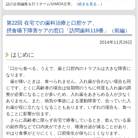
誌の企画編集を行うチームSAMOA主宰。
（続きを見る…）
第22回 在宅での歯科治療と口腔ケア、
摂食嚥下障害ケアの窓口「訪問歯科119番」（前編）
2014年11月26日
はじめに
「口から食べる」うえで、歯と口腔内のトラブルは大きな障害に
なります。
歯が痛いときは、食べられません。入れ歯が合わない場合も同
じです。とくに高齢者の場合は短期間のうちに何度も入れ歯の調
整が必要になることが多いため、入れ歯をあきらめる人が少なく
ありません。また、病気や事故による運動障害で、合っていた入
れ歯が役に立たなくなることもあります。いずれの場合も、食べ
ることに影響が出ます。
さらに高齢者に限らず在宅で療養しているとき、飲んでいる薬
の副作用などで口内炎ができたり、唾液分泌が減ることがあり、
やはり食事がとりにくく、口腔衛生が保ちにくくなります。