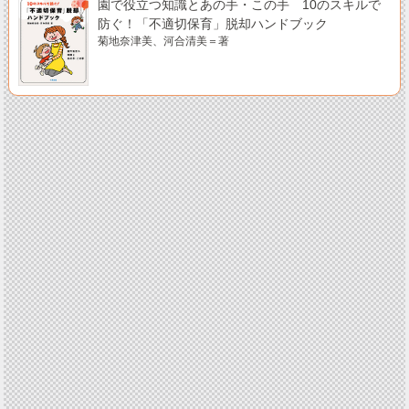
園で役立つ知識とあの手・この手 10のスキルで
防ぐ！「不適切保育」脱却ハンドブック
菊地奈津美、河合清美＝著