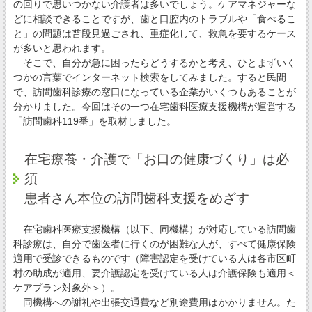
の回りで思いつかない介護者は多いでしょう。ケアマネジャーな
どに相談できることですが、歯と口腔内のトラブルや「食べるこ
と」の問題は普段見過ごされ、重症化して、救急を要するケース
が多いと思われます。
そこで、自分が急に困ったらどうするかと考え、ひとまずいく
つかの言葉でインターネット検索をしてみました。すると民間
で、訪問歯科診療の窓口になっている企業がいくつもあることが
分かりました。今回はその一つ在宅歯科医療支援機構が運営する
「訪問歯科119番」を取材しました。
在宅療養・介護で「お口の健康づくり」は必
須
患者さん本位の訪問歯科支援をめざす
在宅歯科医療支援機構（以下、同機構）が対応している訪問歯
科診療は、自分で歯医者に行くのが困難な人が、すべて健康保険
適用で受診できるものです（障害認定を受けている人は各市区町
村の助成が適用、要介護認定を受けている人は介護保険も適用＜
ケアプラン対象外＞）。
同機構への謝礼や出張交通費など別途費用はかかりません。た