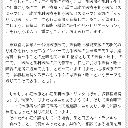
こうしたことのケアや虫歯の治療などは、歯医者や歯科衛生士
の仕事になるので、在宅療養・介護では訪問医療を担う医師（ス
タッフ）と、訪問歯科医療を担う医師（スタッフ）両方の「かか
りつけ医」がいて、できれば両者が連携していることが望ましい
でしょう。連携は、摂食嚥下機能の評価やリハビリテーションな
どを行なう場合も、重要なことだと考えられています。
東京都北多摩西部保健医療圏で、摂食嚥下機能支援の先駆的取
り組みを行なった中心メンバーである医師の新田國夫先生は、編
著書「食べることの意味を問い直す 物語としての摂食・嚥下」の
中で、「医師と歯科医師の共同作業が、在宅における摂食・嚥下
障害の患者に必須である」と述べています（また、地域医療の中
で「多職種連携システムをつるくのは摂食・嚥下というテーマを
通じてこそできる」とも）。
しかし、在宅医療と在宅歯科医療のリンク（ほか、多職種連携
も）は、現実的にはまだ地域差があるようです。そして摂食嚥下
について医療者や介護従事者の問題意識に差があり、専門知識や
技術をもった人材は不足しています。
そのため在宅介護をしている場合、歯と口腔内のトラブルや
「食べること」で何か困ったとき、具体的に相談できる場所を身