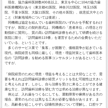
現在、協力歯科医師数400名以上、東京を中心に104の協力歯
科医療機関があり（東京都41医院、神奈川22医院、埼玉15医
院、千葉９医院、大阪11医院、その他６医院）、鋭意拡大中との
こと（対象地域外については後述）。
同機構は協定を結んでいる歯科医院のいずれかを手配するわけ
ですが、医院との契約形式は、同機構の「患者本位」の理念と行
動指針に賛同し、質の高い訪問歯科診療をめざして研鑽を続ける
医院に限り、「訪問歯科119番」を運営するための会費をいただ
いている、ということです。
多くのサービス業で「集客」が困難で、価格競争が起きている
現代。病院経営も同様に厳しく、増患・増益対策として歯科医本
位の『訪問診療』を勧める医事コンサルタントがあるということ
ですが、
「病院経営のために増患・増益を考えることは大切なことで、需
要を考えれば訪問歯科診療が経営メリットを生む可能性は大きい
と考えられます。しかし、自ら治療を受けに来ることができる健
康な方と、訪問歯科治療を望む方では求める治療が異なります。
例えば、入れ歯をつくるにしても、運動障害や麻痺がある方の
場合、通常のものとは異なる工夫が必要な場合があります。ま
た、高齢者が起こしやすい誤嚥性肺炎について理解し、口腔ケア