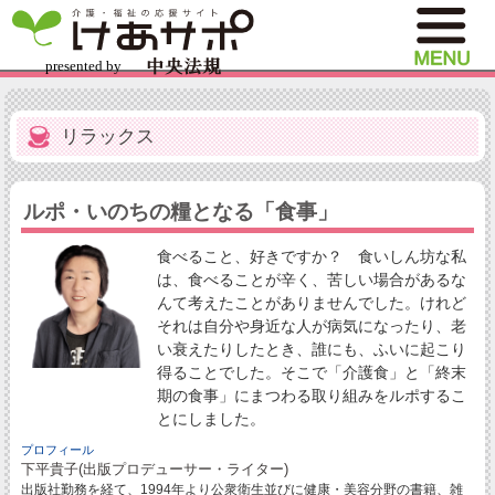
リラックス
ルポ・いのちの糧となる「食事」
食べること、好きですか？ 食いしん坊な私
は、食べることが辛く、苦しい場合があるな
んて考えたことがありませんでした。けれど
それは自分や身近な人が病気になったり、老
い衰えたりしたとき、誰にも、ふいに起こり
得ることでした。そこで「介護食」と「終末
期の食事」にまつわる取り組みをルポするこ
とにしました。
プロフィール
下平貴子(出版プロデューサー・ライター)
出版社勤務を経て、1994年より公衆衛生並びに健康・美容分野の書籍、雑