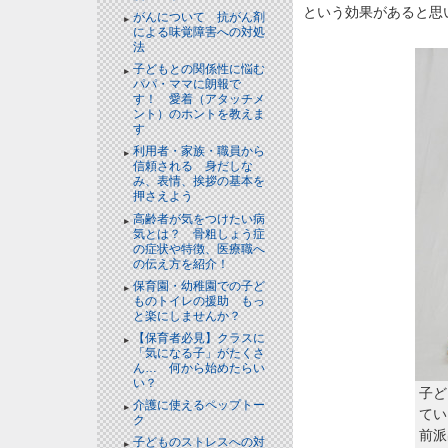
という効果があると思
がんについて 抗がん剤
による味覚障害への対処
法
子どもとの関係性に悩む
パパ・ママに朗報で
す！ 愛着（アタッチメ
ント）のホントを教えま
す
利用者・家族・職員から
信頼される 身だしな
み、表情、挨拶の基本を
押さえよう
高齢者が気をつけたい病
気とは？ 骨粗しょう症
の症状や特徴、医療職へ
の伝え方を紹介！
保育園・幼稚園での子ど
ものトイレの援助 もっ
と楽にしませんか？
【保育者必見】クラスに
「気になる子」がたくさ
ん… 何から始めたらい
い？
子ど
介護に使えるペップトー
てい
ク
前派
子どものストレスへの対