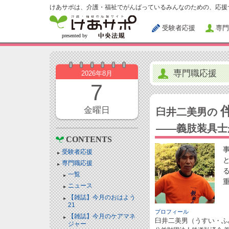
けあサポは、介護・福祉でがんばっているみんなのための、応援
受験者応援
専門
専門職応援
2026年8月
7
金曜日
臼井二美男の
――義肢装具士
CONTENTS
受験者応援
専門職応援
一覧
ニュース
【雑誌】今月のおはよう
21
プロフィール
【雑誌】今月のケアマネ
臼井二美男（うすい・ふ
ジャー