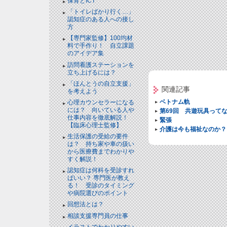
保育とICT
「トイレばかり行く…」
認知症のある人への接し
方
【専門家監修】100均材
料で手作り！ 自立課題
のアイデア集
訪問看護ステーションを
立ち上げるには？
「ほんとうの自立支援」
関連記事
を考えよう
ベトナム軌
心理カウンセラーになる
には？ 向いている人や
第69回 共遊玩具って
仕事内容を徹底解説！
緊張
【臨床心理士監修】
介護は今も福祉なのか？
生活保護の受給の要件
は？ 持ち家や車の扱い
から医療費までわかりや
すく解説！
認知症は何科を受診すれ
ばいい？ 専門医が教え
る！ 受診のタイミング
や病院選びのポイント
回想法とは？
相談支援専門員の仕事
イラストでわかりやすい