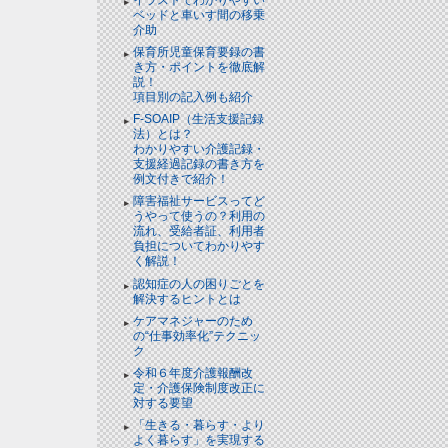
ベッドと⾞いす間の移乗
介助
保育所児童保育要録の書
き方・ポイントを徹底解
説！
項目別の記入例も紹介
F-SOAIP（生活支援記録
法）とは？
わかりやすい介護記録・
支援経過記録の書き方を
例文付きで紹介！
障害福祉サービスってど
うやって使うの？利用の
流れ、受給者証、利用者
負担についてわかりやす
く解説！
認知症の人の困りごとを
解決するヒントとは
ケアマネジャーのため
の“仕事効率化”テクニッ
ク
令和６年度介護報酬改
定・介護保険制度改正に
対する要望
「生きる・暮らす・より
よく暮らす」を実現する