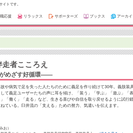
サイトです。
職応援
リラックス
サポーターズ
ブックス
アーカイ
伴走者こころえ
がめざす好循環――
事故や病気で足を失った人たちのために義足を作り続けて30年。義肢装
として義足ユーザーたちの声に耳を傾け、「装う」「学ぶ」「遊ぶ」「
る」「働く」「走る」など、生きる喜びや自信を取り戻せるように試行
重ねている。臼井流の「支える」ための努力、気遣いを伝えます。
みお）