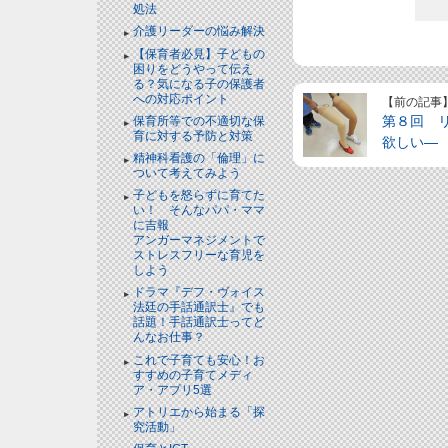
処法
介護リーダーの悩み解決
【保育者必見】子どもの
困りをどうやって伝え
る？気になる子の保護者
への対応ポイント
【前の記事
第８回 
保育所等での不適切な保
育に対する予防と対策
欲しい―
精神科看護の「倫理」に
ついて考えてみよう
子どもを怒らずに育てた
い！ そんなパパ・ママ
に吉報
アンガーマネジメントで
ストレスフリーな育児を
しよう
ドラマ『デフ・ヴォイス
法廷の手話通訳士』でも
話題！手話通訳士ってど
んなお仕事？
これで子育ても安心！お
すすめの子育てメディ
ア・アプリ5選
アトリエから始まる「探
究活動」