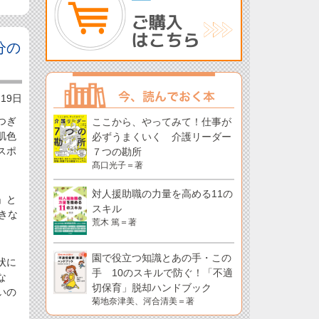
分の
月19日
つぎ
ここから、やってみて！仕事が
肌色
必ずうまくいく 介護リーダー
スポ
７つの勘所
髙口光子＝著
対人援助職の力量を高める11の
」と
スキル
きな
荒木 篤＝著
園で役立つ知識とあの手・この
状に
手 10のスキルで防ぐ！「不適
な
切保育」脱却ハンドブック
いの
菊地奈津美、河合清美＝著