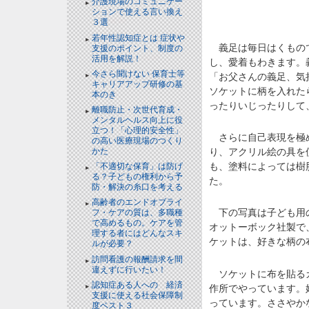
介護現場のコミュニケー
ションで使える言い換え
３選
NEW!
若年性認知症とは 症状や
義足は毎日はくもので
支援のポイント、制度の
活用を解説！
NEW!
し、愛着もわきます。
今さら聞けない 保育士等
「お父さんの義足、気
キャリアアップ研修の基
ソケットに柄を入れた
本のき
ったりいじったりして
離職防止・次世代育成・
メンタルヘルス向上に役
立つ！「心理的安全性」
さらに自己表現を極め
の高い医療現場のつくり
かた
り、アクリル絵の具を
も、塗料によっては樹
「不適切な保育」は防げ
る？子どもの権利から予
た。
防・解決の糸口を考える
高齢者のエンドオブライ
下の写真は子ども用の
フ・ケアの質は、多職種
で高めるもの。ケアを管
オットーボック社製で
理する者にはどんなスキ
ケットは、好きな柄の
ルが必要？
訪問看護の報酬請求を間
違えずに行いたい！
ソケットに布を貼るカ
認知症ある人への 経済
作所でやっています。
支援に使える社会保障制
っています。ささやか
度ベスト３