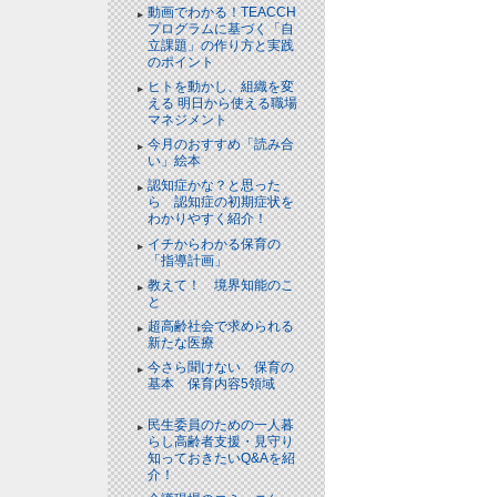
動画でわかる！TEACCH
プログラムに基づく「自
立課題」の作り方と実践
のポイント
NEW!
ヒトを動かし、組織を変
える 明日から使える職場
マネジメント
NEW!
今月のおすすめ「読み合
い」絵本
NEW!
認知症かな？と思った
ら 認知症の初期症状を
わかりやすく紹介！
NEW!
イチからわかる保育の
「指導計画」
NEW!
教えて！ 境界知能のこ
と
NEW!
超高齢社会で求められる
新たな医療
NEW!
今さら聞けない 保育の
基本 保育内容5領域
NEW!
民生委員のための一人暮
らし高齢者支援・見守り
知っておきたいQ&Aを紹
介！
NEW!