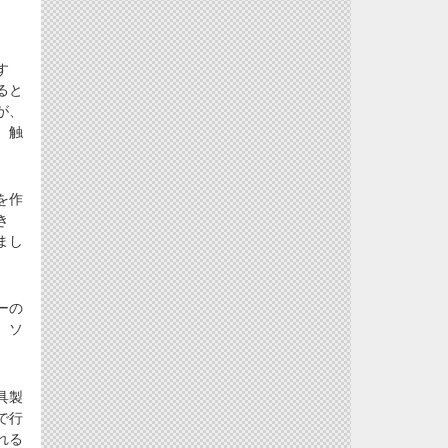
す
ると
が、
、触
を作
き
まし
ーの
。ソ
具製
で行
れる