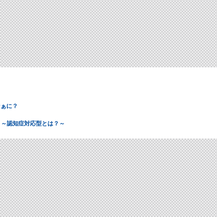
なぁに？
 ～認知症対応型とは？～