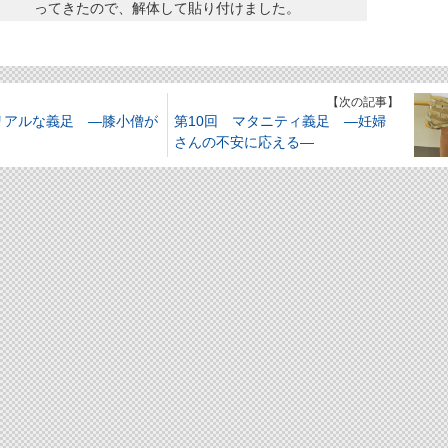
ってきたので、解体して貼り付けました。
】
【次の記事】
リアルな義足 ―膝小僧が
第10回 マタニティ義足 ―妊婦
さんの不安に応える―