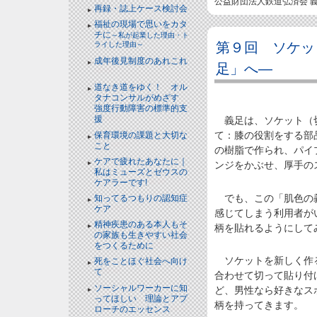
公益財団法人鉄道弘済会 
再録・誌上ケース検討会
福祉の現場で思いをカタ
チに
～私が起業した理由・ト
第９回 ソケッ
ライした理由～
成年後見制度のあれこれ
足」へ―
NEW!
道なき道をゆく！ オル
タナコンサルがめざす
強度行動障害の標準的支
援
NEW!
義足は、ソケット（切
て：膝の役割をする部
保育環境の課題と大切な
こと
NEW!
の樹脂で作られ、パイ
ケアで疲れたあなたに｜
ンジをかぶせ、厚手の
私はミューズとゼウスの
ケアラーです!
NEW!
でも、この「肌色の義
知ってるつもりの認知症
ケア
NEW!
感じてしまう利用者が
精神疾患のある本人もそ
柄を貼れるようにして
の家族も生きやすい社会
をつくるために
NEW!
ソケットを新しく作る
死をことほぐ社会へ向け
て
NEW!
合わせて切って貼り付
ソーシャルワーカーに知
ど、男性なら好きなス
ってほしい 理論とアプ
柄を持ってきます。
ローチのエッセンス
NEW!