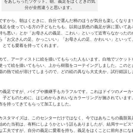
をあしらったソケット。朝、義足をはくときの気
分が全然違うと思います。
すから、朝はくときに、自分で選んだ柄のほうが気分も楽しくなりま
義足を使っている方の子どもたちも、以前は肌色の義足が床に置いてあ
持ち悪い」とか「お母さんの義足、こわい」といって近寄らなかったの
ら「お父さんの足、かっこいい」「お母さんの足、かわいい」といって
、とても愛着を持ってくれます。
て、アーティストに絵を描いてもらった人もいます。白地でソケット
使って絵を描いてもらい、上から樹脂をコーテイングしました。このと
脂の熱で絵が溶けてしまうので、どの絵の具なら大丈夫か、試行錯誤し
義足ですが、パイプや膝継手もカラフルです。これはドイツのメーカ
、子どものために、はじめからきれいなカラーリングが施されています
布を持ってきてもらって加工しました。
スタマイズは、このセンターだけではなく、今ではあちこちの義肢装
始めた当初は、有料にしようかという話もありましたが、結局サービス
な工夫ですが、自分の義足に愛着を持ち、義足をはくことに前向きにな