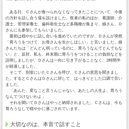
ある日、Ｃさんが食べられなくなってきたことについて、今後
の方針を話し合う場を設けました。医者の私のほか、看護師、介
護士、管理栄養士、歯科衛生士など多職種が集まり、娘さん、Ｄ
さんにも参加してもらいました。
最初は穏やかに話し合いを進めていたのですが、Ｄさんが突然
「胃ろうをつけて、お母さんを生かしほしい」と言いました。娘
さんたちは「どんどん弱っているのに、胃ろうなんてとんでもな
い」と、反対。私も、終末期に胃ろうをつけることの負担などを
説明しましたが、Ｄさんは一向に引き下がることなく、2時間半
が経過しました。
そこで、別室にいたＣさんを呼び、Ｃさんの意思を聞きまし
た。するとＣさんはＤさんに対して、はっきりとした口調で言い
ました。
「あんた、変なこと言うんじゃない。あたしの人生よ。胃ろう
なんてつけないわよ」
それを聞いてＤさんはやっと納得されました。Ｃさんは、今も
胃ろうなしで穏やかに過ごされています。
大切なのは、本音で話すこと