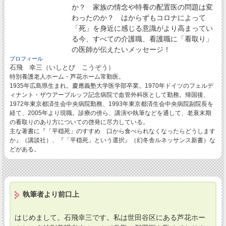
か？ 家族の情念や特養の配置医の問題は変
わったのか？ はからずもコロナによって
「死」を身近に感じる意識がより高まってい
る今、すべての介護職、看護職に「看取り」
の医師が伝えたいメッセージ！
プロフィール
石飛 幸三（いしとび こうぞう）
特別養護老人ホーム・芦花ホーム常勤医。
1935年広島県生まれ。慶應義塾大学医学部卒業。1970年ドイツのフェルデ
ィナント・ザウアーブルッフ記念病院で血管外科医として勤務。帰国後、
1972年東京都済生会中央病院勤務、1993年東京都済生会中央病院副院長を
経て、2005年より現職。診療の傍ら、講演や執筆などを通して、老衰末期
の看取りのあり方についての啓発に尽力している。
主な著書に『「平穏死」のすすめ 口から食べられなくなったらどうします
か』（講談社）、『「平穏死」という選択』（幻冬舎ルネッサンス新書）な
どがある。
執筆者より前口上
はじめまして。石飛幸三です。私は世田谷区にある芦花ホー