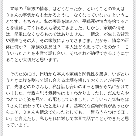
冒頭の「家族の情念」はどうなったか、ということの答えは、
Ｄさんの事例からもわかるように「なくなっていない」というこ
とです。もちろん、私の著書を読んで、平穏死や情念を捨てるこ
とを理解してくれる人も増えてきました。しかし、家族の情念
は、簡単になくなるものではありません。「情念」が生じる背景
や理由もその人、その家族によってさまざま。だから、情念の正
体は何か？ 家族の意見は？ 本人はどう思っているのか？ こ
ういったことを本音で話し合い、それぞれが納得できるようにす
ることが大切だと思います。
そのためには、日頃から本人や家族と関係性を築き、いざとい
うときに腹を割って話し合える土壌を耕しておくことが必要で
す。先ほどのＤさんも、私は話し合いのずっと前から気にかけて
いました。母親を思う気持ちはよくわかりましたし、だんだんや
つれていく姿を見て、心配もしていました。こういった気持ちは
Ｄさんに伝わっていたと思います。基本的な信頼関係があったか
らこそ、Ｄさんも情念であったとしても、「胃ろうをつけてほし
い」と言えたし、私もそれに対して本音で話すことができたと思
っています。