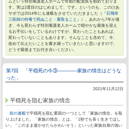
ムという特別養護老人ホームで常勤の配置医を勤めておりま
す。実は2度目のはじめまして、です。というのも、このけあ
サポでは2014年にも連載をさせていただきました（
『石飛幸
三医師の特養で死ぬこと・看取ること』
）。あれから7年が過
ぎ、今も変わらず特別養護老人ホームで穏やかな最後を迎え
るお手伝いをしているわけですが、変わったこともあれば、
変わっていないこともあります。そんなことも含めて、今、
改めて伝えたいことを書き綴っていきたいと思いますので、
どうぞ最後までお付き合いください。
第7回 「平穏死の今③――――家族の情念はどうな
った」
2021年11月12日
平穏死を阻む家族の情念
前の連載
で平穏死を阻む要因の一つとして「家族の情念」を取
り上げました。「家族の情念」とは、「1秒でも長く生きてほし
い」「このまま逝かせたらかわいそう」といった家族自身の強い