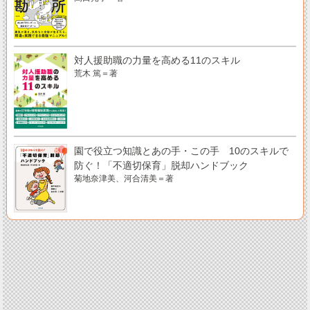
対人援助職の力量を高める11のスキル
荒木 篤＝著
園で役立つ知識とあの手・この手 10のスキルで
防ぐ！「不適切保育」脱却ハンドブック
菊地奈津美、河合清美＝著