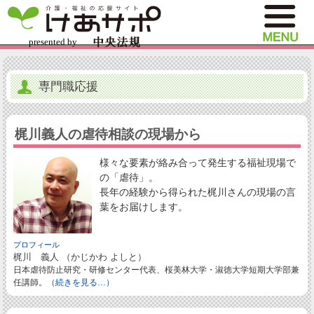
専門職応援
梶川義人の虐待相談の現場から
様々な要素が絡み合って発生する福祉現場で
の「虐待」。
長年の経験から得られた梶川さんの現場の言
葉をお届けします。
プロフィール
梶川 義人 （かじかわ よしと）
日本虐待防止研究・研修センター代表、桜美林大学・淑徳大学短期大学部兼
任講師。
（続きを見る…）