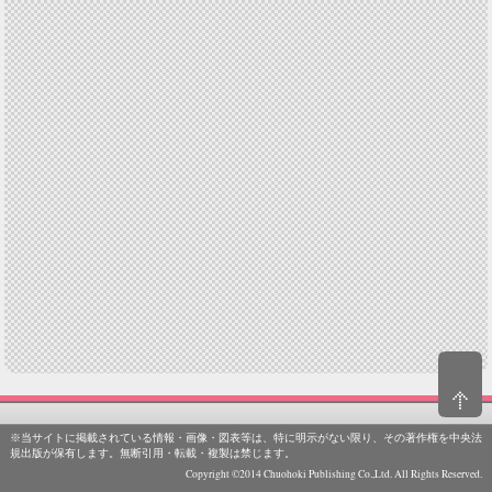
※当サイトに掲載されている情報・画像・図表等は、特に明示がない限り、その著作権を中央法
規出版が保有します。無断引用・転載・複製は禁じます。
Copyright ©2014 Chuohoki Publishing Co.,Ltd. All Rights Reserved.