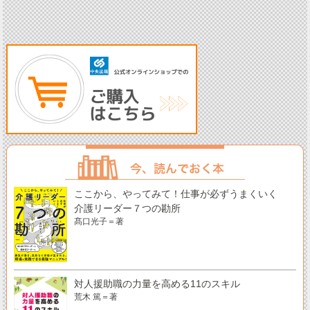
ここから、やってみて！仕事が必ずうまくいく
介護リーダー７つの勘所
髙口光子＝著
対人援助職の力量を高める11のスキル
荒木 篤＝著