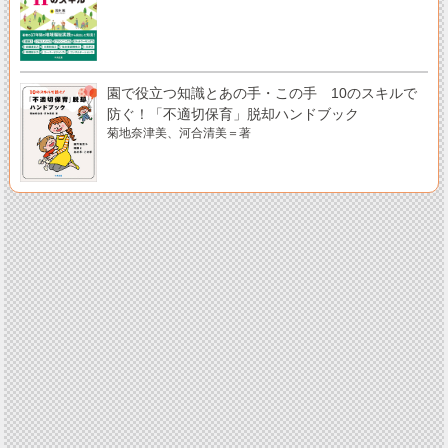
園で役立つ知識とあの手・この手 10のスキルで
防ぐ！「不適切保育」脱却ハンドブック
菊地奈津美、河合清美＝著