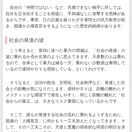
自分の「仲間ではない」など、共感できない相手に対しては、
自分を正当化することを前提に、手加減なしに攻撃する危険があ
るからです。事実、己の正義を振りかざす者同士の武力衝突が続
き、国連が人権宣言をするようになった歴史的経緯があります。
社会の発達の波
こう考えると、冒頭に述べた暴力の増減は、「社会の発達」の
波に乗れるか否か次第のように思えてきます。大多数の人は乗れ
るので、全体として暴力は減る一方、乗れない少数派は漸増して
いるので虐待やＤＶも増加している、というわけです。
そうなると、法治や政治、文明化、社会秩序など、発達した社
会との距離が気になりだします。虐待やＤＶは、距離の離れたド
メスティックな環境下で発生しやすく、同じく距離の離れた「社
会からの孤立」は、大きなリスク要因になっているからです。
そこで、誰もが発達する社会の流れに乗れるようするために、
国連の「人権宣言」に何かもう一工夫加えたくなってきます。そ
して、その一工夫こそが、天使と悪魔の宿命的な同居の明日を決