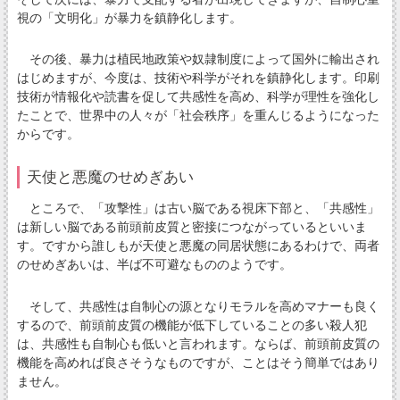
視の「文明化」が暴力を鎮静化します。
その後、暴力は植民地政策や奴隷制度によって国外に輸出され
はじめますが、今度は、技術や科学がそれを鎮静化します。印刷
技術が情報化や読書を促して共感性を高め、科学が理性を強化し
たことで、世界中の人々が「社会秩序」を重んじるようになった
からです。
天使と悪魔のせめぎあい
ところで、「攻撃性」は古い脳である視床下部と、「共感性」
は新しい脳である前頭前皮質と密接につながっているといいま
す。ですから誰しもが天使と悪魔の同居状態にあるわけで、両者
のせめぎあいは、半ば不可避なもののようです。
そして、共感性は自制心の源となりモラルを高めマナーも良く
するので、前頭前皮質の機能が低下していることの多い殺人犯
は、共感性も自制心も低いと言われます。ならば、前頭前皮質の
機能を高めれば良さそうなものですが、ことはそう簡単ではあり
ません。