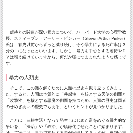
虐待との関連が深い暴力について、ハーバード大学の心理学教
授、スティーブン・アーサー・ピンカー（Steven Arthur Pinker）
氏は、有史以前からずっと減り続け、今や暴力による死亡率は３
分の１になったといいます。しかし、暴力を中心とする虐待やＤ
Ｖは増え続けていますから、何だか狐につままれたような感じで
す。
暴力の人類史
そこで、この謎を解くために人類の歴史を振り返ってみまし
た。すると、人間は本質的に「共感性」を核とする天使の側面と
「攻撃性」を核とする悪魔の側面を持つため、人類の歴史は両者
のせめぎあいの歴史でもある、というヒントが見つかりました。
ことは、農耕生活となって発生しはじめた富をめぐる暴力的な
争いを、「法治」や「政治」が鎮静化させたことに始まります。
そして次には、暴力で支配する者が出現してきますが、自制心重