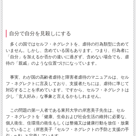
自分で自分を見殺しにする
多くの国ではセルフ・ネグレクトを、虐待の行為類型に含めて
いません。しかし、含めている国もあります。つまり、行為者に
「自分」を加えるか否かの違いに過ぎず、含めない場合でも、虐
待の「親戚」のような位置づけになっています。
事実、わが国の高齢者虐待と障害者虐待のマニュアルは、セル
フ・ネグレクトに言及しており、支援者たちには、虐待に準じて
対応することを求めています。ですから、セルフ・ネグレクトは
少し「玄人好み」な事象と言えるかもしれません。
この問題の第一人者である東邦大学の岸恵美子先生は、セル
フ・ネグレクトを「健康、生命および社会生活の維持に必要な、
個人衛生、住環境の衛生もしくは整備又は健康行動を放任・放棄
していること（岸恵美子『セルフ・ネグレクトの予防と支援の手
引』p.8）と定義しています。