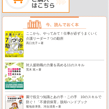
ここから、やってみて！仕事が必ずうまくいく
介護リーダー７つの勘所
髙口光子＝著
対人援助職の力量を高める11のスキル
荒木 篤＝著
園で役立つ知識とあの手・この手 10のスキルで
防ぐ！「不適切保育」脱却ハンドブック
菊地奈津美、河合清美＝著