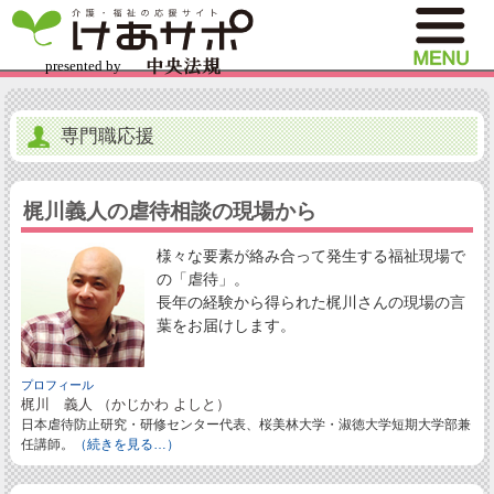
専門職応援
梶川義人の虐待相談の現場から
様々な要素が絡み合って発生する福祉現場で
の「虐待」。
長年の経験から得られた梶川さんの現場の言
葉をお届けします。
プロフィール
梶川 義人 （かじかわ よしと）
日本虐待防止研究・研修センター代表、桜美林大学・淑徳大学短期大学部兼
任講師。
（続きを見る…）