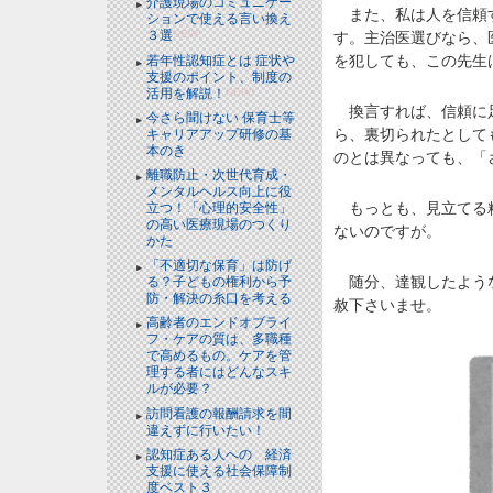
介護現場のコミュニケー
また、私は人を信頼す
ションで使える言い換え
３選
NEW!
す。主治医選びなら、
を犯しても、この先生
若年性認知症とは 症状や
支援のポイント、制度の
活用を解説！
NEW!
換言すれば、信頼に足
今さら聞けない 保育士等
ら、裏切られたとして
キャリアアップ研修の基
本のき
のとは異なっても、「
離職防止・次世代育成・
メンタルヘルス向上に役
もっとも、見立てる精
立つ！「心理的安全性」
の高い医療現場のつくり
ないのですが。
かた
「不適切な保育」は防げ
随分、達観したような
る？子どもの権利から予
防・解決の糸口を考える
赦下さいませ。
高齢者のエンドオブライ
フ・ケアの質は、多職種
で高めるもの。ケアを管
理する者にはどんなスキ
ルが必要？
訪問看護の報酬請求を間
違えずに行いたい！
認知症ある人への 経済
支援に使える社会保障制
度ベスト３