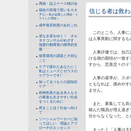
再録・誌上ケース検討会
信じる者は救われ
福祉の現場で思いをカタ
チに
～私が起業した理由・ト
ライした理由～
成年後見制度のあれこれ
NEW!
このところ、人事にま
道なき道をゆく！ オル
は人事異動に関するも
タナコンサルがめざす
強度行動障害の標準的支
援
NEW!
人事評価では、自己評
保育環境の課題と大切な
ける側の期待が一致す
こと
NEW!
すから、悲喜交々のド
ケアで疲れたあなたに｜
私はミューズとゼウスの
ケアラーです!
NEW!
人事の基準が、スポー
知ってるつもりの認知症
ともなれば、揉めやす
ケア
NEW!
ません。
精神疾患のある本人もそ
の家族も生きやすい社会
をつくるために
NEW!
また、募集しても良い
死をことほぐ社会へ向け
積んだ職員が増え過ぎ
て
NEW!
分からなくなった、と
ソーシャルワーカーに知
ってほしい 理論とアプ
ローチのエッセンス
NEW!
まったく「人事は大