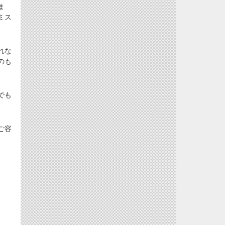
ま
ミス
。
れな
のも
でも
ご容