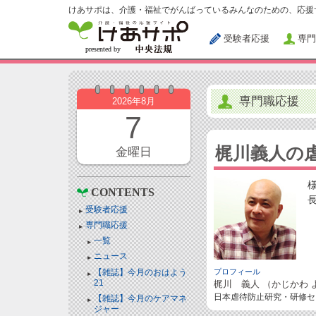
けあサポは、介護・福祉でがんばっているみんなのための、応援
受験者応援
専門
専門職応援
2026年8月
7
梶川義人の
金曜日
CONTENTS
受験者応援
専門職応援
一覧
ニュース
【雑誌】今月のおはよう
プロフィール
21
梶川 義人 （かじかわ 
日本虐待防止研究・研修セ
【雑誌】今月のケアマネ
ジャー