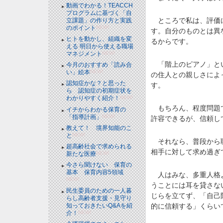
動画でわかる！TEACCH
プログラムに基づく「自
ところで私は、評価に
立課題」の作り方と実践
のポイント
NEW!
す。自分のものとは異
ヒトを動かし、組織を変
るからです。
える 明日から使える職場
マネジメント
NEW!
「階上のピアノ」とい
今月のおすすめ「読み合
い」絵本
NEW!
の住人との親しさによ
認知症かな？と思った
す。
ら 認知症の初期症状を
わかりやすく紹介！
NEW!
もちろん、程度問題で
イチからわかる保育の
「指導計画」
NEW!
許容できるが、信頼し
教えて！ 境界知能のこ
と
NEW!
それなら、普段から職
超高齢社会で求められる
相手に対して求め過ぎ
新たな医療
NEW!
今さら聞けない 保育の
基本 保育内容5領域
人はみな、多重人格よ
NEW!
うことには耳を貸さな
民生委員のための一人暮
じらを立てず、「自己
らし高齢者支援・見守り
知っておきたいQ&Aを紹
的に信頼する」くらい
介！
NEW!