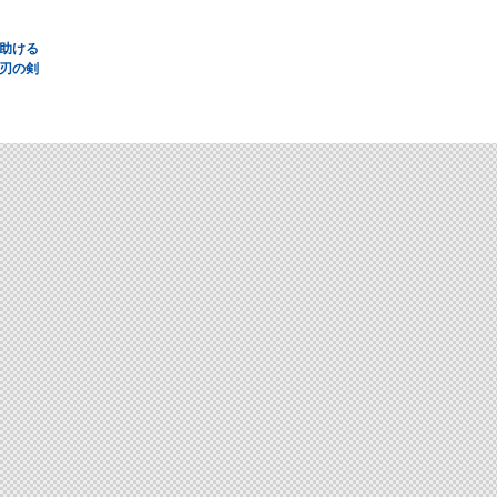
助ける
刃の剣