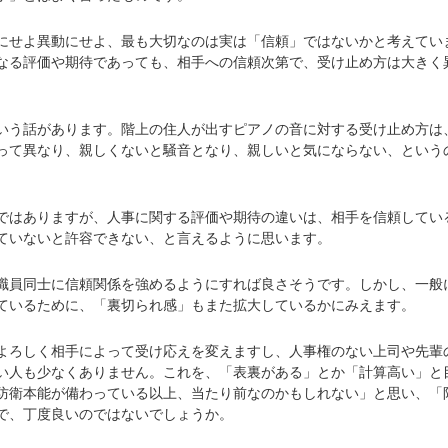
せよ異動にせよ、最も大切なのは実は「信頼」ではないかと考えてい
なる評価や期待であっても、相手への信頼次第で、受け止め方は大きく
う話があります。階上の住人が出すピアノの音に対する受け止め方は
って異なり、親しくないと騒音となり、親しいと気にならない、という
はありますが、人事に関する評価や期待の違いは、相手を信頼してい
ていないと許容できない、と言えるように思います。
員同士に信頼関係を強めるようにすれば良さそうです。しかし、一般
ているために、「裏切られ感」もまた拡大しているかにみえます。
ろしく相手によって受け応えを変えますし、人事権のない上司や先輩
い人も少なくありません。これを、「表裏がある」とか「計算高い」と
防衛本能が備わっている以上、当たり前なのかもしれない」と思い、「
で、丁度良いのではないでしょうか。