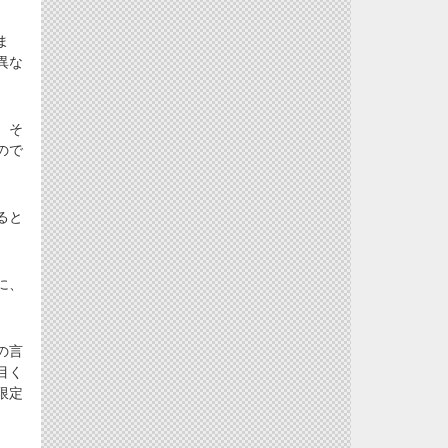
ま
異な
、そ
ので
ると
に、
の言
目く
限定