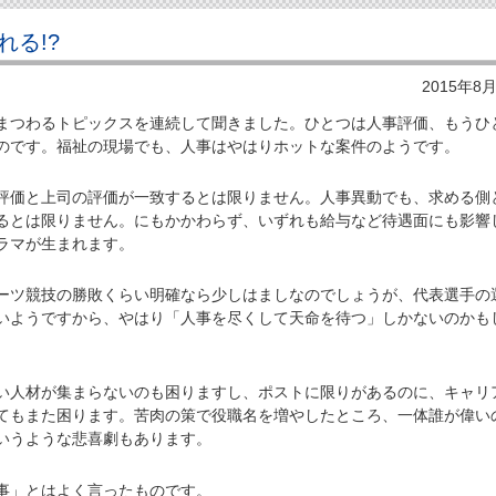
る!?
2015年8
つわるトピックスを連続して聞きました。ひとつは人事評価、もうひ
のです。福祉の現場でも、人事はやはりホットな案件のようです。
価と上司の評価が一致するとは限りません。人事異動でも、求める側
るとは限りません。にもかかわらず、いずれも給与など待遇面にも影響
ラマが生まれます。
ツ競技の勝敗くらい明確なら少しはましなのでしょうが、代表選手の
いようですから、やはり「人事を尽くして天命を待つ」しかないのかも
人材が集まらないのも困りますし、ポストに限りがあるのに、キャリ
てもまた困ります。苦肉の策で役職名を増やしたところ、一体誰が偉い
いうような悲喜劇もあります。
事」とはよく言ったものです。