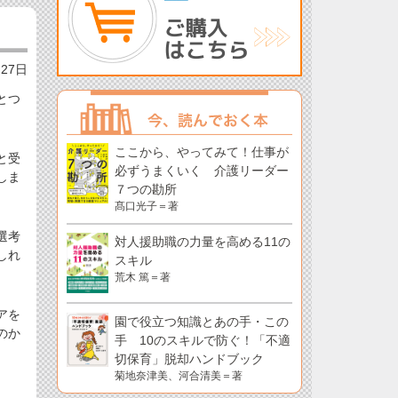
月27日
とつ
ここから、やってみて！仕事が
と受
必ずうまくいく 介護リーダー
しま
７つの勘所
髙口光子＝著
選考
対人援助職の力量を高める11の
しれ
スキル
荒木 篤＝著
アを
園で役立つ知識とあの手・この
のか
手 10のスキルで防ぐ！「不適
切保育」脱却ハンドブック
菊地奈津美、河合清美＝著