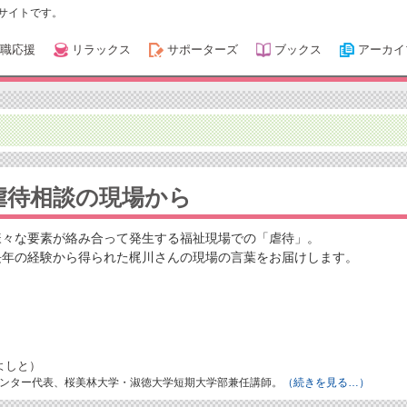
サイトです。
職応援
リラックス
サポーターズ
ブックス
アーカイ
虐待相談の現場から
様々な要素が絡み合って発生する福祉現場での「虐待」。
長年の経験から得られた梶川さんの現場の言葉をお届けします。
よしと）
ンター代表、桜美林大学・淑徳大学短期大学部兼任講師。
（続きを見る…）