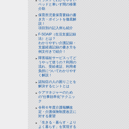
ベッドと⾞いす間の移乗
介助
保育所児童保育要録の書
き方・ポイントを徹底解
説！
項目別の記入例も紹介
F-SOAIP（生活支援記録
法）とは？
わかりやすい介護記録・
支援経過記録の書き方を
例文付きで紹介！
障害福祉サービスってど
うやって使うの？利用の
流れ、受給者証、利用者
負担についてわかりやす
く解説！
認知症の人の困りごとを
解決するヒントとは
ケアマネジャーのため
の“仕事効率化”テクニッ
ク
令和６年度介護報酬改
定・介護保険制度改正に
対する要望
「生きる・暮らす・より
よく暮らす」を実現する