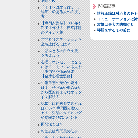
保育とICT
関連記事
「トイレばかり行く…」
認知症のある人への接し
情報圧縮は対応者の身を
方
コミュニケーションは諸
【専門家監修】100均材
攻撃は最大の防御なり
料で手作り！ 自立課題
噂話をするその前に
のアイデア集
訪問看護ステーションを
立ち上げるには？
「ほんとうの自立支援」
を考えよう
心理カウンセラーになる
には？ 向いている人や
仕事内容を徹底解説！
【臨床心理士監修】
生活保護の受給の要件
は？ 持ち家や車の扱い
から医療費までわかりや
すく解説！
認知症は何科を受診すれ
ばいい？ 専門医が教え
る！ 受診のタイミング
や病院選びのポイント
回想法とは？
相談支援専門員の仕事
イラストでわかりやすい