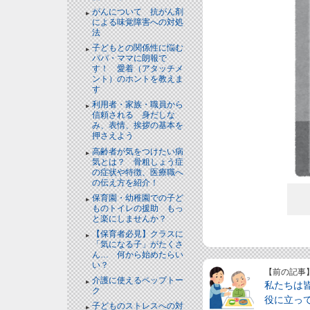
がんについて 抗がん剤
による味覚障害への対処
法
子どもとの関係性に悩む
パパ・ママに朗報で
す！ 愛着（アタッチメ
ント）のホントを教えま
す
利用者・家族・職員から
信頼される 身だしな
み、表情、挨拶の基本を
押さえよう
高齢者が気をつけたい病
気とは？ 骨粗しょう症
の症状や特徴、医療職へ
の伝え方を紹介！
保育園・幼稚園での子ど
ものトイレの援助 もっ
と楽にしませんか？
【保育者必見】クラスに
「気になる子」がたくさ
ん… 何から始めたらい
い？
【前の記事
介護に使えるペップトー
私たちは
ク
役に立っ
子どものストレスへの対