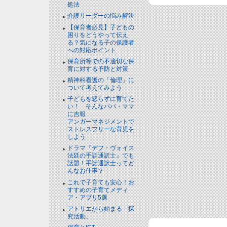
処法
介護リーダーの悩み解決
【保育者必見】子どもの
困りをどうやって伝え
る？気になる子の保護者
への対応ポイント
保育所等での不適切な保
育に対する予防と対策
精神科看護の「倫理」に
ついて考えてみよう
子どもを怒らずに育てた
い！ そんなパパ・ママ
に吉報
アンガーマネジメントで
ストレスフリーな育児を
しよう
ドラマ『デフ・ヴォイス
法廷の手話通訳士』でも
話題！手話通訳士ってど
んなお仕事？
これで子育ても安心！お
すすめの子育てメディ
ア・アプリ5選
アトリエから始まる「探
究活動」