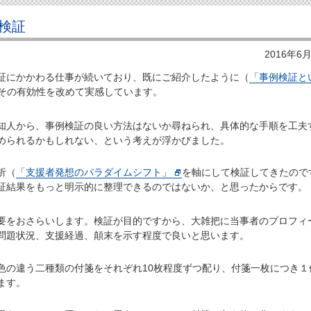
検証
2016年6
にかかわる仕事が続いており、既にご紹介したように（
「事例検証と
その有効性を改めて実感しています。
人から、事例検証の良い方法はないか尋ねられ、具体的な手順を工夫
められるかもしれない、という考えが浮かびました。
析（
「支援者発想のパラダイムシフト」
を軸にして検証してきたので
証結果をもっと明示的に整理できるのではないか、と思ったからです。
をおさらいします。検証が目的ですから、大雑把に当事者のプロフィ
問題状況、支援経過、顛末を示す程度で良いと思います。
の違う二種類の付箋をそれぞれ10枚程度ずつ配り、付箋一枚につき１
ます。