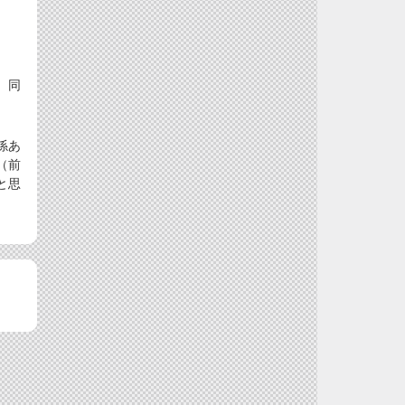
、同
。
係あ
（前
と思