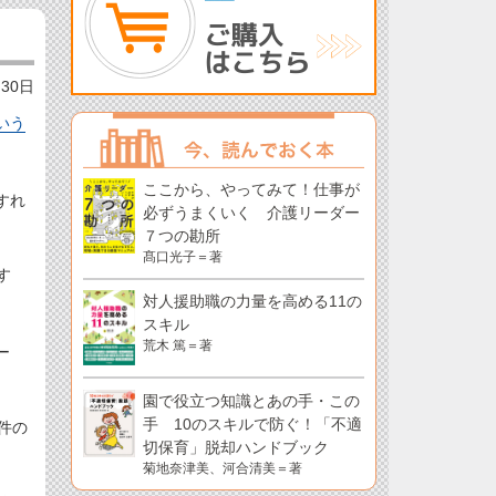
月30日
いう
ここから、やってみて！仕事が
すれ
必ずうまくいく 介護リーダー
７つの勘所
髙口光子＝著
す
対人援助職の力量を高める11の
スキル
荒木 篤＝著
ー
園で役立つ知識とあの手・この
手 10のスキルで防ぐ！「不適
件の
切保育」脱却ハンドブック
菊地奈津美、河合清美＝著