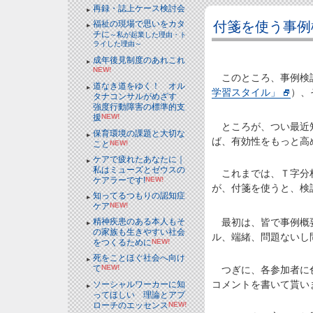
再録・誌上ケース検討会
付箋を使う事例
福祉の現場で思いをカタ
チに
～私が起業した理由・ト
ライした理由～
成年後見制度のあれこれ
NEW!
このところ、事例検証
道なき道をゆく！ オル
学習スタイル」
）、
タナコンサルがめざす
強度行動障害の標準的支
援
NEW!
ところが、つい最近知
保育環境の課題と大切な
ば、有効性をもっと高
こと
NEW!
ケアで疲れたあなたに｜
私はミューズとゼウスの
これまでは、Ｔ字分
ケアラーです!
NEW!
が、付箋を使うと、検
知ってるつもりの認知症
ケア
NEW!
精神疾患のある本人もそ
最初は、皆で事例概要
の家族も生きやすい社会
ル、端緒、問題ないし
をつくるために
NEW!
死をことほぐ社会へ向け
て
NEW!
つぎに、各参加者に色
コメントを書いて貰い
ソーシャルワーカーに知
ってほしい 理論とアプ
ローチのエッセンス
NEW!