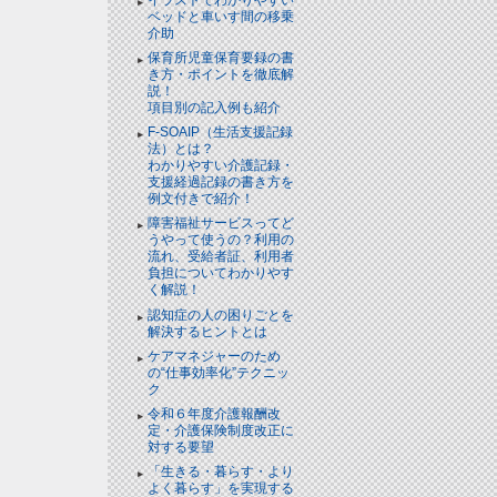
ベッドと⾞いす間の移乗
介助
保育所児童保育要録の書
き方・ポイントを徹底解
説！
項目別の記入例も紹介
F-SOAIP（生活支援記録
法）とは？
わかりやすい介護記録・
支援経過記録の書き方を
例文付きで紹介！
障害福祉サービスってど
うやって使うの？利用の
流れ、受給者証、利用者
負担についてわかりやす
く解説！
認知症の人の困りごとを
解決するヒントとは
ケアマネジャーのため
の“仕事効率化”テクニッ
ク
令和６年度介護報酬改
定・介護保険制度改正に
対する要望
「生きる・暮らす・より
よく暮らす」を実現する