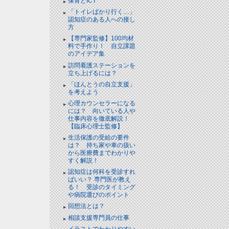
保育とICT
「トイレばかり行く…」
認知症のある人への接し
方
【専門家監修】100均材
料で手作り！ 自立課題
のアイデア集
訪問看護ステーションを
立ち上げるには？
「ほんとうの自立支援」
を考えよう
心理カウンセラーになる
には？ 向いている人や
仕事内容を徹底解説！
【臨床心理士監修】
生活保護の受給の要件
は？ 持ち家や車の扱い
から医療費までわかりや
すく解説！
認知症は何科を受診すれ
ばいい？ 専門医が教え
る！ 受診のタイミング
や病院選びのポイント
回想法とは？
相談支援専門員の仕事
イラストでわかりやすい