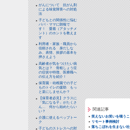
がんについて 抗がん剤
による味覚障害への対処
法
子どもとの関係性に悩む
パパ・ママに朗報で
す！ 愛着（アタッチメ
ント）のホントを教えま
す
利用者・家族・職員から
信頼される 身だしな
み、表情、挨拶の基本を
押さえよう
高齢者が気をつけたい病
気とは？ 骨粗しょう症
の症状や特徴、医療職へ
の伝え方を紹介！
保育園・幼稚園での子ど
ものトイレの援助 もっ
と楽にしませんか？
【保育者必見】クラスに
「気になる子」がたくさ
ん… 何から始めたらい
関連記事
い？
笑えないお笑いを嗤うこ
介護に使えるペップトー
リモート事例検討
ク
落ちこぼれを生まない社
子どものストレスへの対