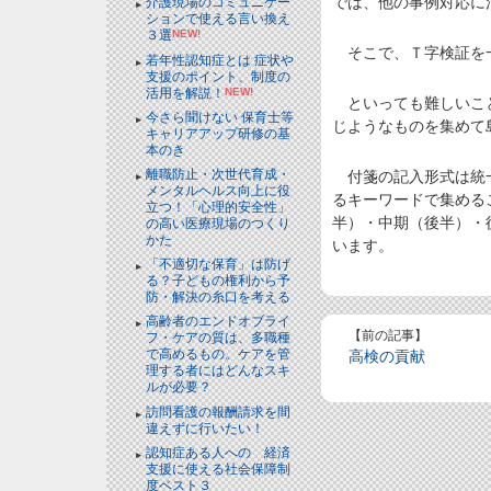
では、他の事例対応に
介護現場のコミュニケー
ションで使える言い換え
３選
NEW!
そこで、Ｔ字検証を
若年性認知症とは 症状や
支援のポイント、制度の
活用を解説！
NEW!
といっても難しいこと
今さら聞けない 保育士等
じようなものを集めて
キャリアアップ研修の基
本のき
離職防止・次世代育成・
付箋の記入形式は統一
メンタルヘルス向上に役
るキーワードで集める
立つ！「心理的安全性」
半）・中期（後半）・
の高い医療現場のつくり
かた
います。
「不適切な保育」は防げ
る？子どもの権利から予
防・解決の糸口を考える
高齢者のエンドオブライ
【前の記事】
フ・ケアの質は、多職種
で高めるもの。ケアを管
高検の貢献
理する者にはどんなスキ
ルが必要？
訪問看護の報酬請求を間
違えずに行いたい！
認知症ある人への 経済
支援に使える社会保障制
度ベスト３