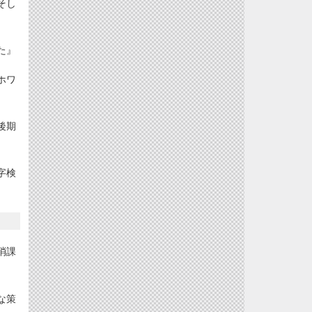
そし
た』
ホワ
後期
字検
消課
な策