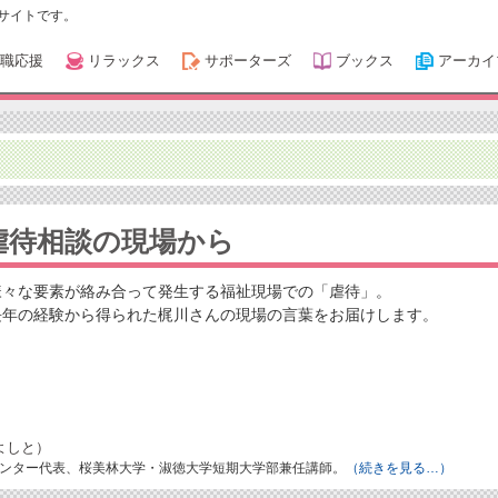
サイトです。
職応援
リラックス
サポーターズ
ブックス
アーカイ
虐待相談の現場から
様々な要素が絡み合って発生する福祉現場での「虐待」。
長年の経験から得られた梶川さんの現場の言葉をお届けします。
よしと）
ンター代表、桜美林大学・淑徳大学短期大学部兼任講師。
（続きを見る…）