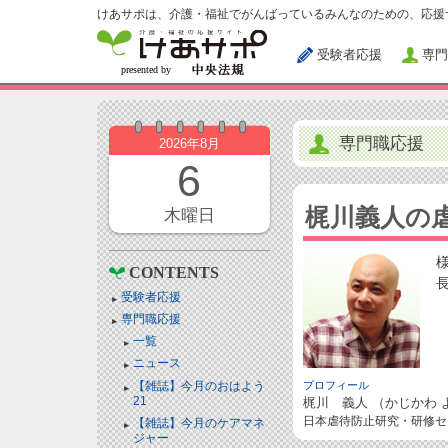
けあサポは、介護・福祉でがんばっているみんなのための、応援
受験者応援
専門
専門職応援
2026年8月
6
梶川義人の
木曜日
CONTENTS
受験者応援
専門職応援
一覧
ニュース
【雑誌】今月のおはよう
プロフィール
21
梶川 義人 （かじかわ 
日本虐待防止研究・研修セ
【雑誌】今月のケアマネ
ジャー