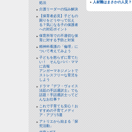
人材難はまさかの人災？
処法
介護リーダーの悩み解決
【保育者必見】子どもの
困りをどうやって伝え
る？気になる子の保護者
への対応ポイント
保育所等での不適切な保
育に対する予防と対策
精神科看護の「倫理」に
ついて考えてみよう
子どもを怒らずに育てた
い！ そんなパパ・ママ
に吉報
アンガーマネジメントで
ストレスフリーな育児を
しよう
ドラマ『デフ・ヴォイス
法廷の手話通訳士』でも
話題！手話通訳士ってど
んなお仕事？
これで子育ても安心！お
すすめの子育てメディ
ア・アプリ5選
アトリエから始まる「探
究活動」