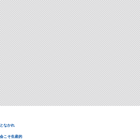
となかれ
会こそ生産的