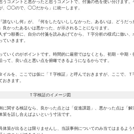
うコメントと悪かったと思うコメントで、付箋の色を使い分けます。
が、◯◯ので、◯◯だから」に統一します。
誰ないし何』が、『何をしたないししなかった、あるいは、どうだっ
」良かったあるいは悪かった、が示されることになります。
ずつ順番に、自分の付箋を読みあげてから、Ｔ字分析の様式に倣い、
っていきます。
ていくのがポイントです。時間的に厳密ではなくとも、初期・中期・
沿って、良い点と悪い点を俯瞰できるようになるからです。
イルを、ここでは仮に「Ｔ字検証」と呼んでおきますが、ここで、Ｔ
ておきます。
Ｔ字検証のイメージ図
に関する検証なら、良かった点とは「促進課題」、悪かった点は「解
体策を話し合えばよいという寸法です。
体策が出るとは限りませんし、当該事例についてのみ当てはまるよう