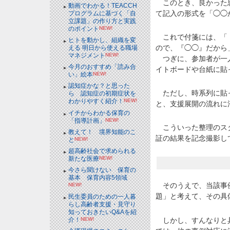
このとき、良かった思
動画でわかる！TEACCH
て記入の形式を「◯◯
プログラムに基づく「自
立課題」の作り方と実践
のポイント
NEW!
これで付箋には、「『
ヒトを動かし、組織を変
ので、『◯◯』だから
える 明日から使える職場
マネジメント
NEW!
つぎに、参加者が一人
今月のおすすめ「読み合
イトボードや台紙に貼
い」絵本
NEW!
認知症かな？と思った
ただし、時系列に貼っ
ら 認知症の初期症状を
わかりやすく紹介！
NEW!
と、支援展開の流れに
イチからわかる保育の
「指導計画」
NEW!
こういった整理のスタ
教えて！ 境界知能のこ
証の結果を記念撮影し
と
NEW!
超高齢社会で求められる
新たな医療
NEW!
今さら聞けない 保育の
基本 保育内容5領域
そのうえで、当該事例
NEW!
題」と考えて、その具
民生委員のための一人暮
らし高齢者支援・見守り
知っておきたいQ&Aを紹
しかし、すんなりと具
介！
NEW!