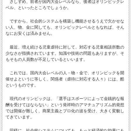
さしずめ、前者が国内大会レベルなら、後者はオリンピックレ
ベル、といったところでしょうか。
ですから、社会的システムを構築し機能させるうえで欠かせな
い人、物、金に関しても、オリンピックレベルともなれば、そん
なにお安くは済みません。
最近、増え続ける児童虐待に対して、対応する児童相談所数の
少なさが指摘されています。知識や技術の問題もありますが、そ
もそもの人員数が不足しているといいます。
これでは、国内大会レベルの人・物・金で、オリンピックを開
催せよというに等しく、関係者（虐待に対応する人々）には、酷
というものです。
現代のオリンピックは、「選手はスポーツによって金銭的な報
酬を受けてはならない」という発祥時のアマチュアリズム的発想
では開催が難しく、商業主義とプロ化の波を受け、大きく変貌し
てきています。
同様に、社会的システムについても、もっと経済的な効果にも