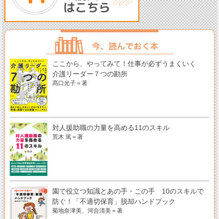
ここから、やってみて！仕事が必ずうまくいく
介護リーダー７つの勘所
髙口光子＝著
対人援助職の力量を高める11のスキル
荒木 篤＝著
園で役立つ知識とあの手・この手 10のスキルで
防ぐ！「不適切保育」脱却ハンドブック
菊地奈津美、河合清美＝著