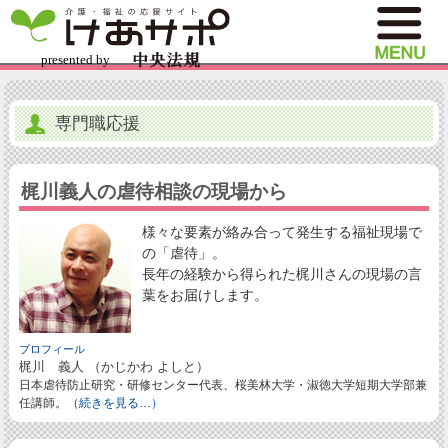
専門職応援
梶川義人の虐待相談の現場から
様々な要素が絡み合って発生する福祉現場で
の「虐待」。
長年の経験から得られた梶川さんの現場の言
葉をお届けします。
プロフィール
梶川 義人 （かじかわ よしと）
日本虐待防止研究・研修センター代表、桜美林大学・淑徳大学短期大学部兼
任講師。
（続きを見る…）