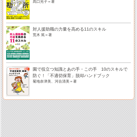
髙口光子＝著
対人援助職の力量を高める11のスキル
荒木 篤＝著
園で役立つ知識とあの手・この手 10のスキルで
防ぐ！「不適切保育」脱却ハンドブック
菊地奈津美、河合清美＝著