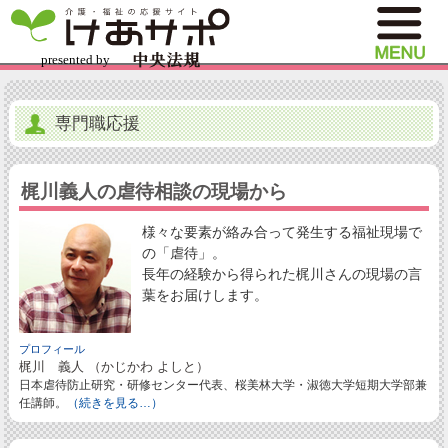
専門職応援
梶川義人の虐待相談の現場から
様々な要素が絡み合って発生する福祉現場で
の「虐待」。
長年の経験から得られた梶川さんの現場の言
葉をお届けします。
プロフィール
梶川 義人 （かじかわ よしと）
日本虐待防止研究・研修センター代表、桜美林大学・淑徳大学短期大学部兼
任講師。
（続きを見る…）