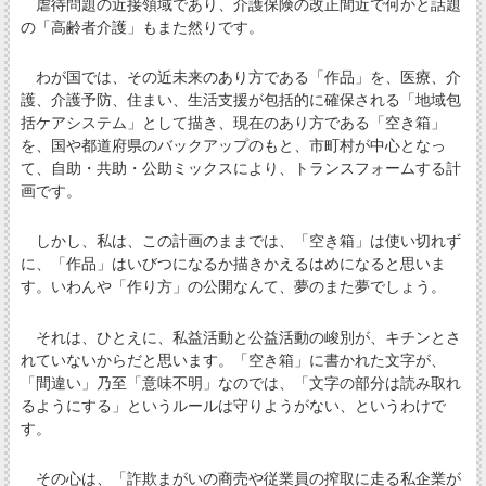
虐待問題の近接領域であり、介護保険の改正間近で何かと話題
の「高齢者介護」もまた然りです。
わが国では、その近未来のあり方である「作品」を、医療、介
護、介護予防、住まい、生活支援が包括的に確保される「地域包
括ケアシステム」として描き、現在のあり方である「空き箱」
を、国や都道府県のバックアップのもと、市町村が中心となっ
て、自助・共助・公助ミックスにより、トランスフォームする計
画です。
しかし、私は、この計画のままでは、「空き箱」は使い切れず
に、「作品」はいびつになるか描きかえるはめになると思いま
す。いわんや「作り方」の公開なんて、夢のまた夢でしょう。
それは、ひとえに、私益活動と公益活動の峻別が、キチンとさ
れていないからだと思います。「空き箱」に書かれた文字が、
「間違い」乃至「意味不明」なのでは、「文字の部分は読み取れ
るようにする」というルールは守りようがない、というわけで
す。
その心は、「詐欺まがいの商売や従業員の搾取に走る私企業が