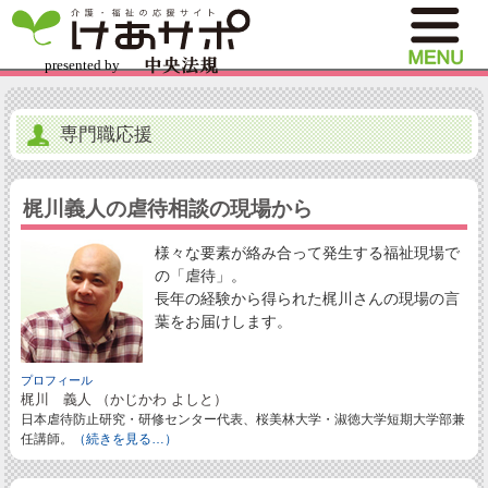
専門職応援
梶川義人の虐待相談の現場から
様々な要素が絡み合って発生する福祉現場で
の「虐待」。
長年の経験から得られた梶川さんの現場の言
葉をお届けします。
プロフィール
梶川 義人 （かじかわ よしと）
日本虐待防止研究・研修センター代表、桜美林大学・淑徳大学短期大学部兼
任講師。
（続きを見る…）