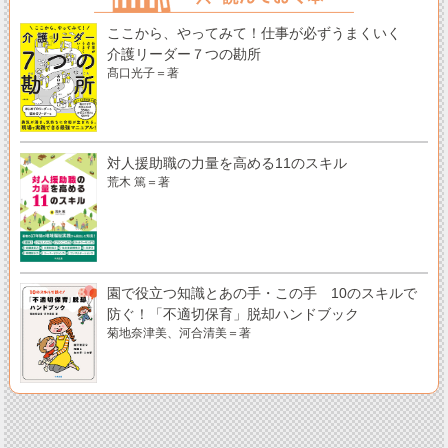
ここから、やってみて！仕事が必ずうまくいく
介護リーダー７つの勘所
髙口光子＝著
対人援助職の力量を高める11のスキル
荒木 篤＝著
園で役立つ知識とあの手・この手 10のスキルで
防ぐ！「不適切保育」脱却ハンドブック
菊地奈津美、河合清美＝著