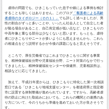
虐待の問題でも、ひきこもっていた息子や娘による事例を検討
することも珍しくはありません。このブログ
「養護者による高齢
者虐待のタイポロジー（その１）」
でも詳しく述べましたが、男
性の割合がずっと多いことや、いったん社会人として自立した者
が陥る場合があること、自己肯定感が低い点など、ひきこもりの
中高年像と重なる部分は少なくないと思います。もっとも、虐待
者にひきこもりやニートが多いようにも思えませんから、これら
の相違点をどう説明するかが今後の課題になると言えそうです。
ところで、厚生労働省ではこれまでひきこもりに関する事業
を、精神保健福祉分野や児童福祉分野、ニート対策のなかで行っ
てきましたし、精神保健福祉センターや保健所、児童相談所は、
相談などに応じてきました。
加えて、平成21年度からは、ひきこもりに特化した第一次相談
窓口である「ひきこもり地域支援センター」を都道府県と指定都
市に設置する体制整備が進められています。ですから、高齢者虐
待の防止に向けた取組みにおいても、これらの機関との連携のあ
り方について、今のうちから準備を進めておいた方が良さそうで
す。