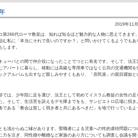
年
2019年11
第266代ローマ教皇は、知れば知るほど魅力的な人物に思えてきます
組む私に「本当にそれで良いのですか？」と問いかけてくるようでもあ
もします。
ューバとの間で仲介役になったことでつとに有名です。そして、法王
むアパートに暮らし、移動には高級な専用車ではなく公共の交通機関を
ックアルバムも出すなど親しみやすくもあり、「庶民派」の面目躍如と
では、少年院に足を運び、法王として初めてイスラム教徒の女性の足
た。そして、生活苦を訴えるデモ隊までをも、サンピエトロ広場に招き
条である「教会は貧しく弱き者と共にあるべきだ」を地で行っているよ
も浅からぬご縁があります。聖職者による児童への性的虐待問題につ
に力を注ぎ、同性婚や離婚など家族のあり方についても調査し会議を開