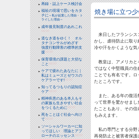
再録・誌上ケース検討会
焼き場に立つ少
福祉の現場で思いをカタ
チに
～私が起業した理由・ト
ライした理由～
成年後見制度のあれこれ
NEW!
来日したフランシスコ
道なき道をゆく！ オル
かし、虐待防止に取り
タナコンサルがめざす
冷や汗をかくような気
強度行動障害の標準的支
援
NEW!
保育環境の課題と大切な
教皇は、アメリカとキ
こと
NEW!
ではなく中堅職員の住
ケアで疲れたあなたに｜
ことでも有名です。ロ
私はミューズとゼウスの
ケアラーです!
NEW!
たところです。
知ってるつもりの認知症
ケア
NEW!
また、ある年の復活祭
精神疾患のある本人もそ
って世界を驚かせまし
の家族も生きやすい社会
をつくるために
NEW!
たこともあり、その信
死をことほぐ社会へ向け
もみえます。
て
NEW!
ソーシャルワーカーに知
私の専門とする分野と
ってほしい 理論とアプ
ローチのエッセンス
NEW!
再発防止と被害者保護