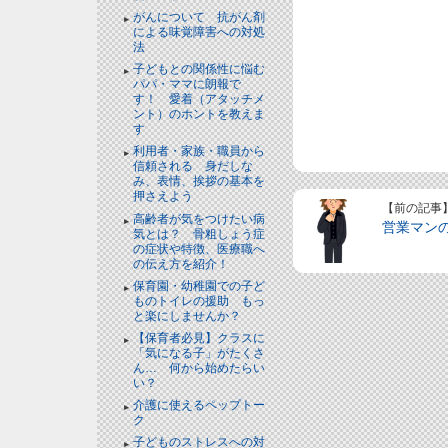
がんについて 抗がん剤
による味覚障害への対処
法
子どもとの関係性に悩む
パパ・ママに朗報で
す！ 愛着（アタッチメ
ント）のホントを教えま
す
利用者・家族・職員から
信頼される 身だしな
み、表情、挨拶の基本を
押さえよう
【前の記事
高齢者が気をつけたい病
営業マン
気とは？ 骨粗しょう症
の症状や特徴、医療職へ
の伝え方を紹介！
保育園・幼稚園での子ど
ものトイレの援助 もっ
と楽にしませんか？
【保育者必見】クラスに
「気になる子」がたくさ
ん… 何から始めたらい
い？
介護に使えるペップトー
ク
子どものストレスへの対