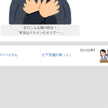
「まだこんな嘘の絵を！」
「本当はイケメンだそうで･･･」
】
【次の記事】
のツバメさん
ピア支援計画（１）