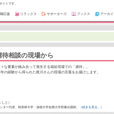
サイトです。
職応援
リラックス
サポーターズ
ブックス
アーカイ
虐待相談の現場から
様々な要素が絡み合って発生する福祉現場での「虐待」。
長年の経験から得られた梶川さんの現場の言葉をお届けします。
よしと）
ンター代表、桜美林大学・淑徳大学短期大学部兼任講師。
（続きを見る…）