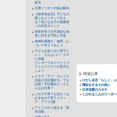
処法
介護リーダーの悩み解決
【保育者必見】子どもの
困りをどうやって伝え
る？気になる子の保護者
への対応ポイント
保育所等での不適切な保
育に対する予防と対策
精神科看護の「倫理」に
ついて考えてみよう
子どもを怒らずに育てた
い！ そんなパパ・ママ
に吉報
アンガーマネジメントで
ストレスフリーな育児を
しよう
関連記事
ドラマ『デフ・ヴォイス
けだし名言「らしく、ぶ
法廷の手話通訳士』でも
話題！手話通訳士ってど
噂話をするその前に
んなお仕事？
日本流愛のカタチ
これで子育ても安心！お
しびれる二人のリーダー
すすめの子育てメディ
ア・アプリ5選
アトリエから始まる「探
究活動」