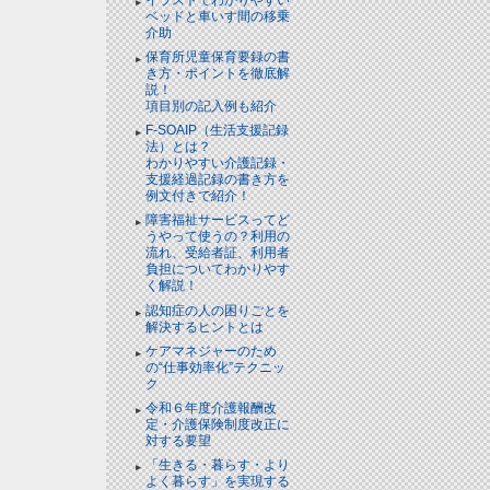
ベッドと⾞いす間の移乗
介助
保育所児童保育要録の書
き方・ポイントを徹底解
説！
項目別の記入例も紹介
F-SOAIP（生活支援記録
法）とは？
わかりやすい介護記録・
支援経過記録の書き方を
例文付きで紹介！
障害福祉サービスってど
うやって使うの？利用の
流れ、受給者証、利用者
負担についてわかりやす
く解説！
認知症の人の困りごとを
解決するヒントとは
ケアマネジャーのため
の“仕事効率化”テクニッ
ク
令和６年度介護報酬改
定・介護保険制度改正に
対する要望
「生きる・暮らす・より
よく暮らす」を実現する