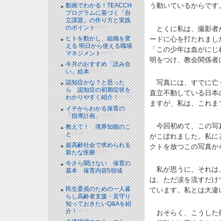
う動いているからです
動画でわかる！TEACCH
プログラムに基づく「自
立課題」の作り方と実践
のポイント
NEW!
とくに私は、撮影者か
ードに心を打たれまし
ヒトを動かし、組織を変
える 明日から使える職場
「この少年は血がにじ
マネジメント
NEW!
明をつけ、教会関係者
今月のおすすめ「読み合
い」絵本
NEW!
写真には、すでに亡く
認知症かな？と思った
ら 認知症の初期症状を
直立不動している日本
わかりやすく紹介！
NEW!
ますが、私は、これま
イチからわかる保育の
「指導計画」
NEW!
今回初めて、この写真
教えて！ 境界知能のこ
と
NEW!
がこぼれました。私に
超高齢社会で求められる
クトを放つこの写真か
新たな医療
NEW!
今さら聞けない 保育の
私が思うに、それは、
基本 保育内容5領域
NEW!
は、ただ涙を流すだけ
民生委員のための一人暮
ています。私とは大違
らし高齢者支援・見守り
知っておきたいQ&Aを紹
介！
NEW!
おそらく、こうした行