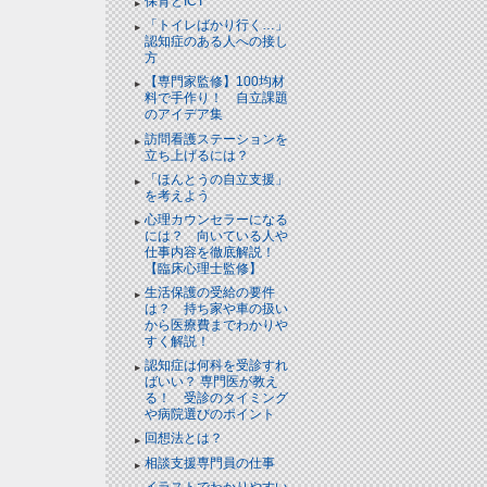
保育とICT
「トイレばかり行く…」
認知症のある人への接し
方
【専門家監修】100均材
料で手作り！ 自立課題
のアイデア集
訪問看護ステーションを
立ち上げるには？
「ほんとうの自立支援」
を考えよう
心理カウンセラーになる
には？ 向いている人や
仕事内容を徹底解説！
【臨床心理士監修】
生活保護の受給の要件
は？ 持ち家や車の扱い
から医療費までわかりや
すく解説！
認知症は何科を受診すれ
ばいい？ 専門医が教え
る！ 受診のタイミング
や病院選びのポイント
回想法とは？
相談支援専門員の仕事
イラストでわかりやすい