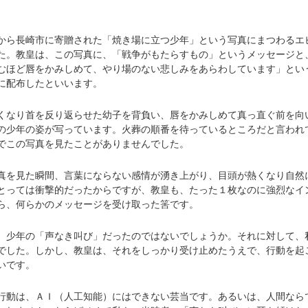
。
ら長崎市に寄贈された「焼き場に立つ少年」という写真にまつわるエ
た。教皇は、この写真に、「戦争がもたらすもの」というメッセージと
むほど唇をかみしめて、やり場のない悲しみをあらわしています」とい
に配布したといいます。
なり首を反り返らせた幼子を背負い、唇をかみしめて真っ直ぐ前を向
の少年の姿が写っています。火葬の順番を待っているところだと言われ
でこの写真を見たことがありませんでした。
を見た瞬間、言葉にならない感情が湧き上がり、目頭が熱くなり自然
とっては衝撃的だったからですが、教皇も、たった１枚なのに強烈なイ
ら、何らかのメッセージを受け取った筈です。
少年の「声なき叫び」だったのではないでしょうか。それに対して、
でした。しかし、教皇は、それをしっかり受け止めたうえで、行動を起
いです。
動は、ＡＩ（人工知能）にはできない芸当です。あるいは、人間なら