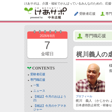
けあサポは、介護・福祉でがんばっているみんなのための、応援
受験者応援
専門
専門職応援
2026年8月
7
梶川義人の
金曜日
CONTENTS
受験者応援
専門職応援
一覧
ニュース
【雑誌】今月のおはよう
プロフィール
21
梶川 義人 （かじかわ 
日本虐待防止研究・研修セ
【雑誌】今月のケアマネ
ジャー