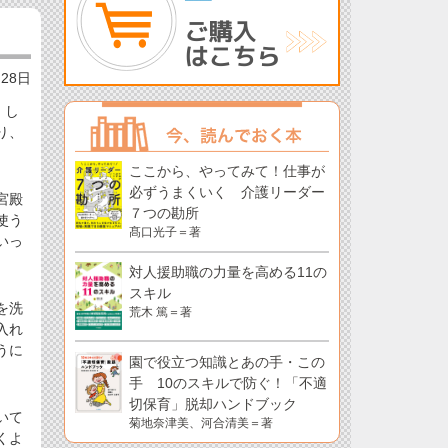
月28日
。し
り、
ここから、やってみて！仕事が
必ずうまくいく 介護リーダー
宮殿
７つの勘所
使う
髙口光子＝著
いっ
対人援助職の力量を高める11の
スキル
を洗
荒木 篤＝著
入れ
うに
園で役立つ知識とあの手・この
手 10のスキルで防ぐ！「不適
切保育」脱却ハンドブック
いて
菊地奈津美、河合清美＝著
くよ