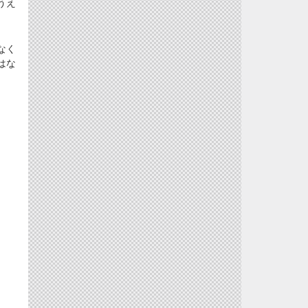
うえ
なく
はな