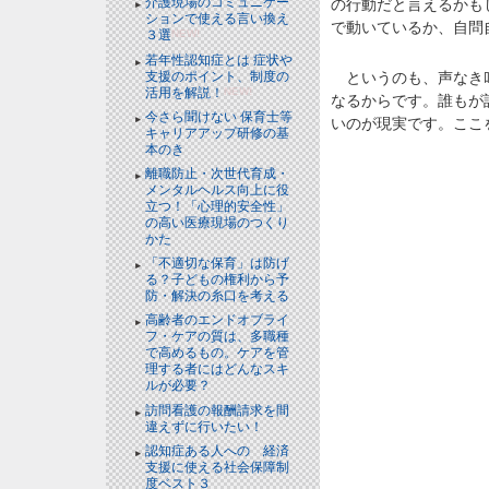
介護現場のコミュニケー
の行動だと言えるかも
ションで使える言い換え
で動いているか、自問
３選
NEW!
若年性認知症とは 症状や
支援のポイント、制度の
というのも、声なき叫
活用を解説！
NEW!
なるからです。誰もが
今さら聞けない 保育士等
いのが現実です。ここ
キャリアアップ研修の基
本のき
離職防止・次世代育成・
メンタルヘルス向上に役
立つ！「心理的安全性」
の高い医療現場のつくり
かた
「不適切な保育」は防げ
る？子どもの権利から予
防・解決の糸口を考える
高齢者のエンドオブライ
フ・ケアの質は、多職種
で高めるもの。ケアを管
理する者にはどんなスキ
ルが必要？
訪問看護の報酬請求を間
違えずに行いたい！
認知症ある人への 経済
支援に使える社会保障制
度ベスト３