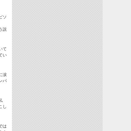
ピソ
、
う説
いて
てい
に涙
ンパ
私
こし
では