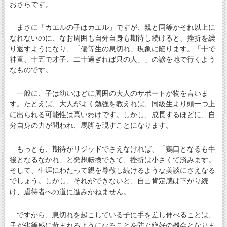
おさらです。
まさに「カエルの子はカエル」ですが、親と同等かそれ以上に
なれないのに、なお周囲も自分自身も期待し続けると、挫折を繰
り返すようになり、「優等生の息切れ」現象に陥ります。「十で
神童、十五で才子、二十過ぎれば只の人」」の諺を地で行くよう
なものです。
一般に、子は幼いほどに周囲の大人のサポートが物を言いま
す。たとえば、大人がよく勉強を教えれば、同級生より頭一つ上
に出られる可能性は高いわけです。しかし、成長するほどに、自
分自身の力が問われ、馬脚を現すことになります。
もっとも、期待がリジッドでさえなければ、「鶏口となるも牛
後となるなかれ」と発想転換できて、挫折は小さくて済みます。
そして、生涯にわたって親を尊敬し続けるような美談にさえなる
でしょう。しかし、それができないと、自己肯定感は下がり続
け、虐待者への道に進みかねません。
ですから、息切れを起こしている子に手を差し伸べることは、
子が劣等感に苛まれるようになることを防ぐ絶好の機会となりま