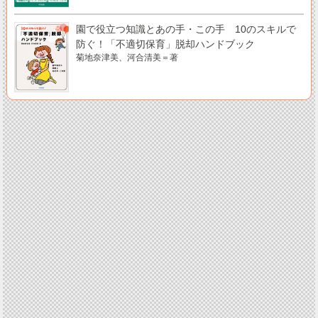
園で役立つ知識とあの手・この手 10のスキルで
防ぐ！「不適切保育」脱却ハンドブック
菊地奈津美、河合清美＝著