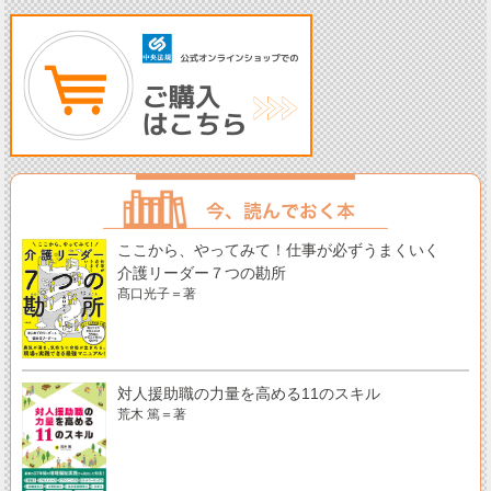
ここから、やってみて！仕事が必ずうまくいく
介護リーダー７つの勘所
髙口光子＝著
対人援助職の力量を高める11のスキル
荒木 篤＝著