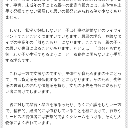
す。事実、未成年の子による親への家庭内暴力には、主体性を上
手く発揮できない鬱屈した思いの暴発とみられる例が少なくあり
ません。
しかし、状況が好転しないと、子は仕事や結婚などのライフイ
ベントでことごとくつまずいていきます。最悪の場合、危険なタ
イプの中高年の「引きこもり」になります。ここでも、親の子へ
の思いが裏目に出ることがあります。たとえば、「自分たち亡き
後、わが子が生活できるように」と、衣食住に困らないよう手配
する場合です。
これは一方で支援なのですが、主体性が育たぬままの子にとっ
て、自己肯定感を最低化することにもなります。そのため、劣等
感の裏返しの強烈な優越感を持ち、支配の矛先を自分に逆らわな
い者に向けてしまいます。
親に対して暴言・暴力を振るったり、ろくに介護をしない一方
で、精神的、経済的には依存していることを棚にあげて、行政や
サービスの提供者には攻撃的でよくクレームをつける、そんな人
物像によく表れています。