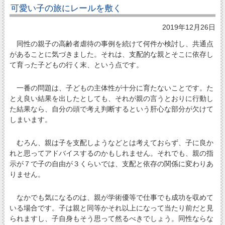
可愛い子の旅にレールを敷く
2019年12月26日
同性の親子の高齢者虐待の事例を続けて何件か検討し、共通点
があることに気づきました。それは、支配的な親とそこに依存し
て育った子どもの行く末、という点です。
一番の問題は、子どもの主体性が十分に育たないことです。た
とえ良い結果を出したとしても、それが親の言うとおりに行動し
た結果なら、自分の頭で考え判断するという肝心な部分が欠けて
しまいます。
むろん、親は子を支配しようなどとは考えておらず、子に良か
れと思ってアドバイスするのかもしれません。それでも、親の指
示が７で子の自由が３くらいでは、支配と依存の関係に変わりあ
りません。
なかでも気になるのは、親が学術優等で仕事でも成功を収めて
いる場合です。子は親と同等かそれ以上になって当たり前だと見
られますし、子自身もそう思って然るべきでしょう。同性ならな