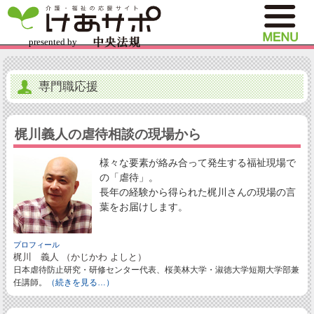
専門職応援
梶川義人の虐待相談の現場から
様々な要素が絡み合って発生する福祉現場で
の「虐待」。
長年の経験から得られた梶川さんの現場の言
葉をお届けします。
プロフィール
梶川 義人 （かじかわ よしと）
日本虐待防止研究・研修センター代表、桜美林大学・淑徳大学短期大学部兼
任講師。
（続きを見る…）